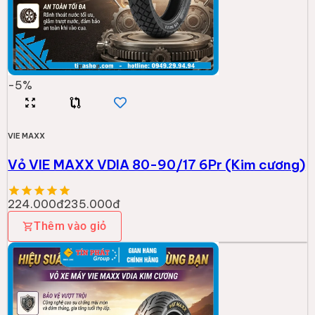
-
5
%
VIE MAXX
Vỏ VIE MAXX VDIA 80-90/17 6Pr (Kim cương)
224.000đ
235.000đ
Thêm vào giỏ