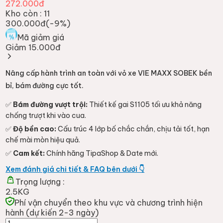
272.000đ
Kho còn :
11
300.000đ
(-
9
%)
Mã giảm giá
Giảm 15.000đ
Nâng cấp hành trình an toàn với vỏ xe VIE MAXX SOBEK bền
bỉ, bám đường cực tốt.
✅
Bám đường vượt trội:
Thiết kế gai S1105 tối ưu khả năng
chống trượt khi vào cua.
✅
Độ bền cao:
Cấu trúc 4 lớp bố chắc chắn, chịu tải tốt, hạn
chế mài mòn hiệu quả.
✅
Cam kết:
Chính hãng TipaShop & Date mới.
Xem đánh giá chi tiết & FAQ bên dưới 👇
Trọng lượng :
2.5KG
Phí vận chuyển theo khu vực và chương trình hiện
hành (dự kiến 2-3 ngày)