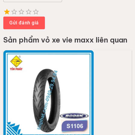
Empty
1 Star
2 Stars
3 Stars
4 Stars
5 Stars
Gửi đánh giá
Sản phẩm
vỏ xe vie maxx
liên quan