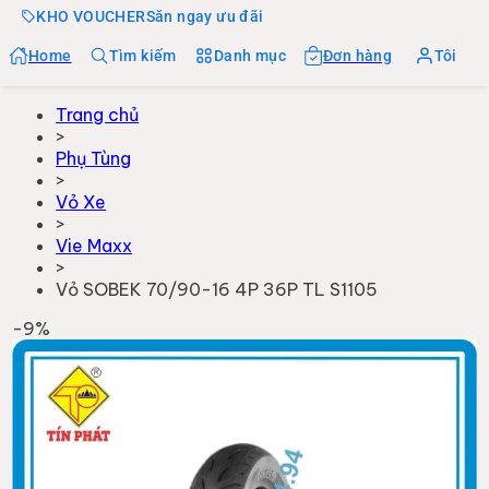
KHO VOUCHER
Săn ngay ưu đãi
Home
Tìm kiếm
Danh mục
Đơn hàng
Tôi
Trang chủ
>
Phụ Tùng
>
Vỏ Xe
>
Vie Maxx
>
Vỏ SOBEK 70/90-16 4P 36P TL S1105
-
9
%