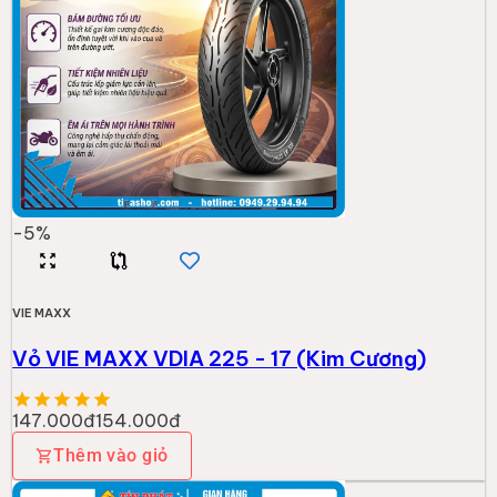
-
5
%
VIE MAXX
Vỏ VIE MAXX VDIA 225 - 17 (Kim Cương)
147.000đ
154.000đ
Thêm vào giỏ