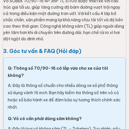
Vỏ SOBEK 70/90-16 4P 36P TL S1105 được thiết kế với cấu
trúc gai tối ưu, giúp tăng cường độ bám đường vượt trội ngay
cả trong điều kiện mặt đường trơn ướt. Với kết cấu 4 lớp bố
chắc chắn, sản phẩm mang lại khả năng chịu tải tốt và độ bền
cao theo thời gian. Công nghệ không săm (TL) giúp người dùng
yên tâm hơn khi di chuyển trên đường dài, hạn chế rủi ro xì hơi
đột ngột do đinh nhỏ.
3. Góc tư vấn & FAQ (Hỏi đáp)
Q: Thông số 70/90-16 có lắp vừa cho xe của tôi
không?
A: Đây là thông số chuẩn cho nhiều dòng xe số phổ thông
sử dụng vành 16 inch. Bạn hãy kiểm tra thông số trên vỏ cũ
hoặc sổ bảo hành xe để đảm bảo sự tương thích chính xác
nhất.
Q: Vỏ có cần phải dùng săm không?
A: Đây là loại vỏ không săm (TL - Tubeless). Tuy nhiên, nếu