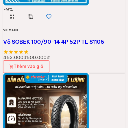
-
9
%
VIE MAXX
Vỏ SOBEK 100/90-14 4P 52P TL S1106
453.000đ
500.000đ
Thêm vào giỏ