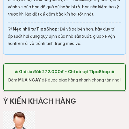
vành xe của bạn đã quá cũ hoặc bị rỗ, bạn nên kiểm tra kỹ
trước khi lắp đặt để đảm bảo kín hơi tốt nhất.
💡
Mẹo nhỏ từ TipaShop:
Để vỏ xe bền hơn, hãy duy trì
áp suất hơi đúng quy định của nhà sản xuất, giúp xe vận
hành êm ái và tránh tình trạng méo vỏ.
🔥 Giá ưu đãi: 272.000đ - Chỉ có tại TipaShop 🔥
Bấm
MUA NGAY
để được giao hàng nhanh chóng tận nhà!
Ý KIẾN KHÁCH HÀNG