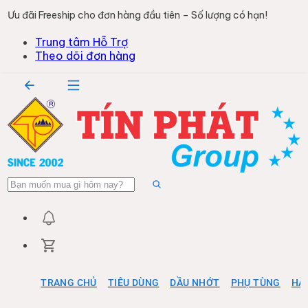
Ưu đãi Freeship cho đơn hàng đầu tiên – Số lượng có hạn!
Trung tâm Hỗ Trợ
Theo dõi đơn hàng
TRANG CHỦ
TIÊU DÙNG
DẦU NHỚT
PHỤ TÙNG
HÀ