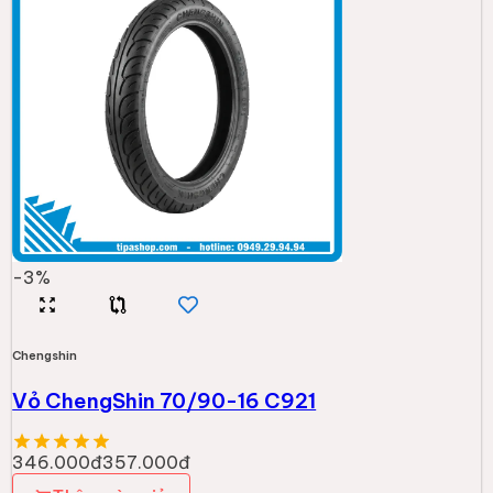
-
3
%
Chengshin
Vỏ ChengShin 70/90-16 C921
346.000đ
357.000đ