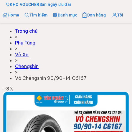
KHO VOUCHER
Săn ngay ưu đãi
Home
Tìm kiếm
Danh mục
Đơn hàng
Tôi
Trang chủ
>
Phụ Tùng
>
Vỏ Xe
>
Chengshin
>
Vỏ Chengshin 90/90-14 C6167
-
3
%