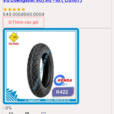
Vỏ chengshin 90/90 -16 ( C6167)
543.000đ
560.000đ
Thêm vào giỏ
-
3
%