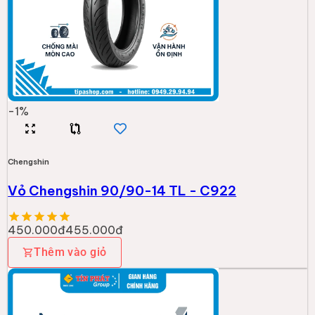
-
1
%
Chengshin
Vỏ Chengshin 90/90-14 TL - C922
450.000đ
455.000đ
Thêm vào giỏ