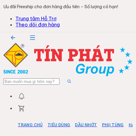
Ưu đãi Freeship cho đơn hàng đầu tiên – Số lượng có hạn!
Trung tâm Hỗ Trợ
Theo dõi đơn hàng
TRANG CHỦ
TIÊU DÙNG
DẦU NHỚT
PHỤ TÙNG
HÀ