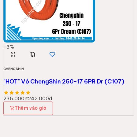
-
3
%
CHENGSHIN
"HOT" Vỏ ChengShin 250-17 6PR Dr (C107)
235.000đ
242.000đ
Thêm vào giỏ