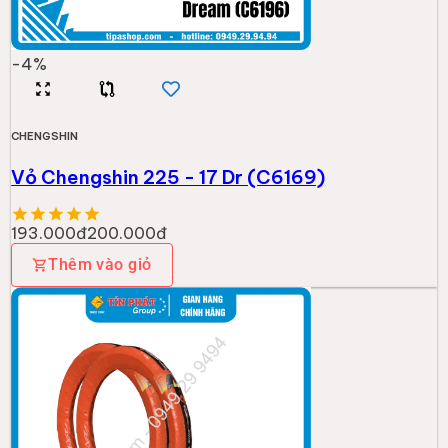
-
4
%
CHENGSHIN
Vỏ Chengshin 225 - 17 Dr (C6169)
193.000đ
200.000đ
Thêm vào giỏ