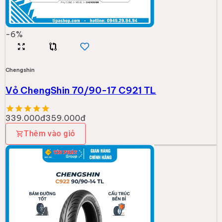
-
6
%
Chengshin
Vỏ ChengShin 70/90-17 C921 TL
339.000đ
359.000đ
Thêm vào giỏ