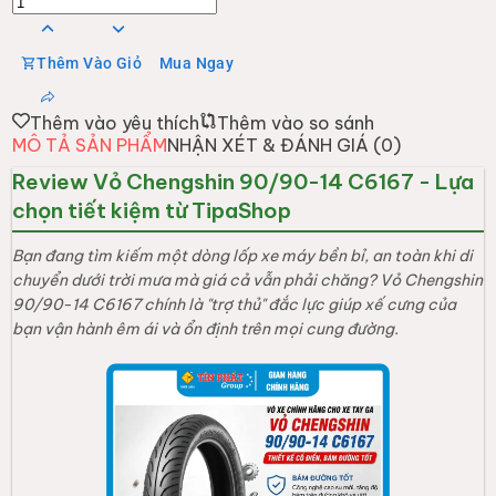
Thêm Vào Giỏ
Mua Ngay
Thêm vào yêu thích
Thêm vào so sánh
MÔ TẢ SẢN PHẨM
NHẬN XÉT & ĐÁNH GIÁ (
0
)
Review Vỏ Chengshin 90/90-14 C6167 - Lựa
chọn tiết kiệm từ TipaShop
Bạn đang tìm kiếm một dòng lốp xe máy bền bỉ, an toàn khi di
chuyển dưới trời mưa mà giá cả vẫn phải chăng? Vỏ Chengshin
90/90-14 C6167 chính là "trợ thủ" đắc lực giúp xế cưng của
bạn vận hành êm ái và ổn định trên mọi cung đường.