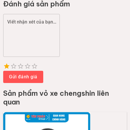
Đánh giá sản phẩm
Viết nhận xét của bạn (chất lượng, đóng gói, giao hàng...)
Empty
1 Star
2 Stars
3 Stars
4 Stars
5 Stars
Gửi đánh giá
Sản phẩm
vỏ xe chengshin
liên
quan