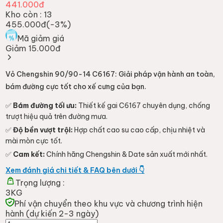
441.000đ
Kho còn :
13
455.000đ
(-
3
%)
Mã giảm giá
Giảm 15.000đ
Vỏ Chengshin 90/90-14 C6167: Giải pháp vận hành an toàn,
bám đường cực tốt cho xế cưng của bạn.
✅
Bám đường tối ưu:
Thiết kế gai C6167 chuyên dụng, chống
trượt hiệu quả trên đường mưa.
✅
Độ bền vượt trội:
Hợp chất cao su cao cấp, chịu nhiệt và
mài mòn cực tốt.
✅
Cam kết:
Chính hãng Chengshin & Date sản xuất mới nhất.
Xem đánh giá chi tiết & FAQ bên dưới 👇
Trọng lượng :
3KG
Phí vận chuyển theo khu vực và chương trình hiện
hành (dự kiến 2-3 ngày)