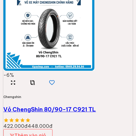
-
6
%
Chengshin
Vỏ ChengShin 80/90-17 C921 TL
422.000đ
448.000đ
Thêm vào giỏ