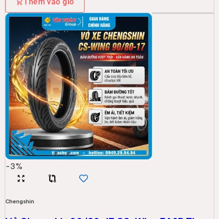
Thêm vào giỏ
-
3
%
Chengshin