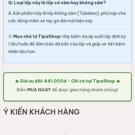
Q: Loại lốp này là lốp có săm hay không săm?
A: Sản phẩm này là lốp không săm (Tubeless), phù hợp cho
các dòng mâm xe tay ga đời mới hiện nay.
💡
Mẹo nhỏ từ TipaShop:
Hãy kiểm tra áp suất lốp định kỳ
1 lần/tuần để đảm bảo độ bền của lốp và giúp xe tiết kiệm
nhiên liệu hơn.
🔥 Giá ưu đãi: 441.000đ - Chỉ có tại TipaShop 🔥
Bấm
MUA NGAY
để được giao hàng nhanh chóng!
Ý KIẾN KHÁCH HÀNG