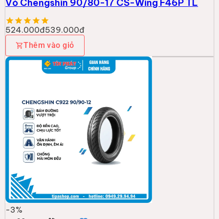
Vỏ Chengshin 90/80-17 CS-Wing F46P TL
524.000đ
539.000đ
Thêm vào giỏ
-
3
%