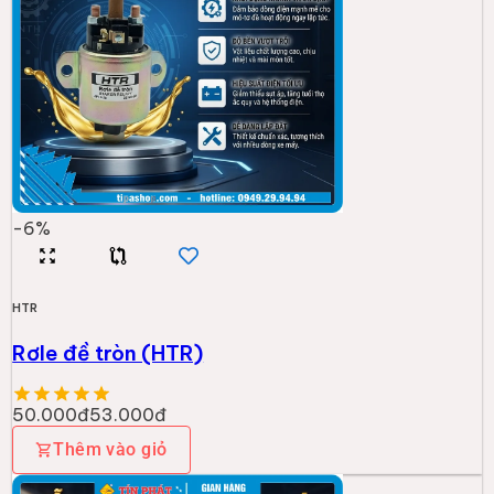
-
6
%
HTR
Rơle đề tròn (HTR)
50.000đ
53.000đ
Thêm vào giỏ