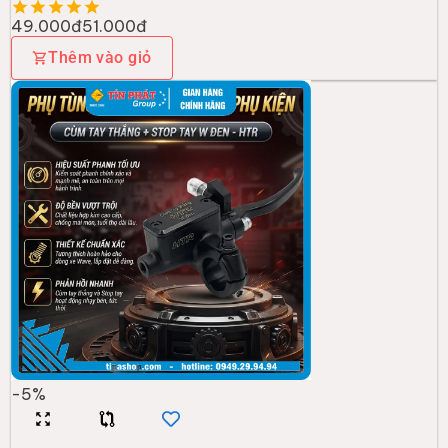
49.000đ
51.000đ
Thêm vào giỏ
-
5
%