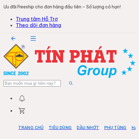
Ưu đãi Freeship cho đơn hàng đầu tiên – Số lượng có hạn!
Trung tâm Hỗ Trợ
Theo dõi đơn hàng
TRANG CHỦ
TIÊU DÙNG
DẦU NHỚT
PHỤ TÙNG
HÀ