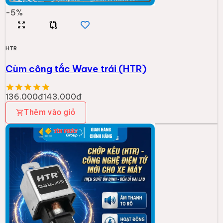
-
5
%
HTR
Cùm công tắc Wave trái (HTR)
136.000đ
143.000đ
Thêm vào giỏ