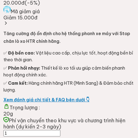
20.000đ
(-
5
%)
Mã giảm giá
Giảm 15.000đ
Tăng cường độ ổn định cho hệ thống phanh xe máy với Stop
chân lò xo HTR chính hãng.
✅
Độ bền cao:
Vật liệu cao cấp, chịu lực tốt, hoạt động bền bỉ
theo thời gian.
✅
Phản hồi nhạy:
Thiết kế lò xo tối ưu giúp cảm biến phanh
hoạt động chính xác.
✅
Cam kết:
Hàng chính hãng HTR (Minh Sang) & Đảm bảo chất
lượng.
Xem đánh giá chi tiết & FAQ bên dưới 👇
Trọng lượng :
20g
Phí vận chuyển theo khu vực và chương trình hiện
hành (dự kiến 2-3 ngày)