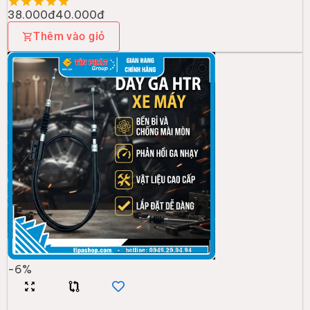
38.000đ
40.000đ
Thêm vào giỏ
-
6
%