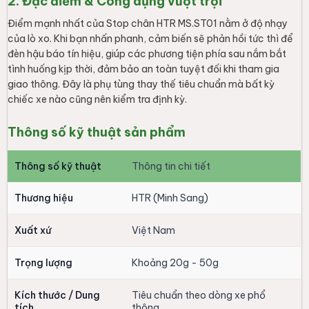
2. Đặc điểm & Công dụng vượt trội
Điểm mạnh nhất của Stop chân HTR MS.ST01 nằm ở độ nhạy
của lò xo. Khi bạn nhấn phanh, cảm biến sẽ phản hồi tức thì để
đèn hậu báo tín hiệu, giúp các phương tiện phía sau nắm bắt
tình huống kịp thời, đảm bảo an toàn tuyệt đối khi tham gia
giao thông. Đây là phụ tùng thay thế tiêu chuẩn mà bất kỳ
chiếc xe nào cũng nên kiểm tra định kỳ.
Thông số kỹ thuật sản phẩm
Thông số kỹ thuật
Thông tin chi tiết
Thương hiệu
HTR (Minh Sang)
Xuất xứ
Việt Nam
Trọng lượng
Khoảng 20g - 50g
Kích thước / Dung
Tiêu chuẩn theo dòng xe phổ
tích
thông