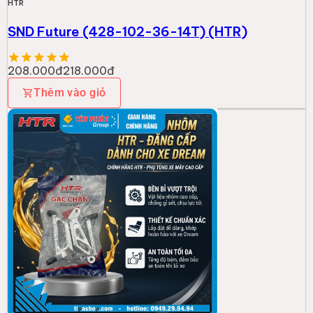
HTR
SND Future (428-102-36-14T) (HTR)
208.000đ
218.000đ
Thêm vào giỏ