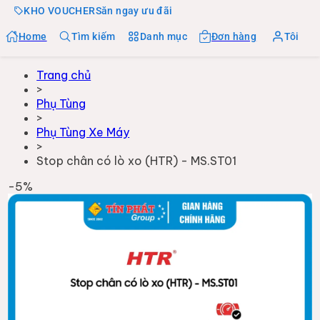
KHO VOUCHER
Săn ngay ưu đãi
Home
Tìm kiếm
Danh mục
Đơn hàng
Tôi
Trang chủ
>
Phụ Tùng
>
Phụ Tùng Xe Máy
>
Stop chân có lò xo (HTR) - MS.ST01
-
5
%