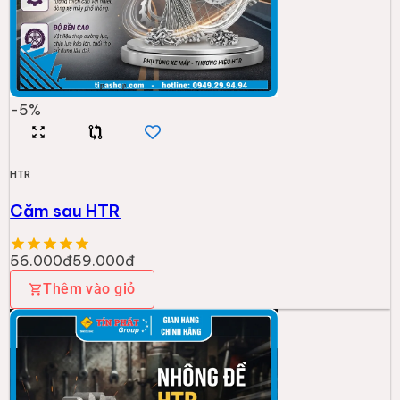
-
5
%
HTR
Căm sau HTR
56.000đ
59.000đ
Thêm vào giỏ