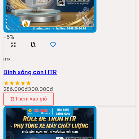
-
5
%
HTR
Bình xăng con HTR
286.000đ
300.000đ
Thêm vào giỏ