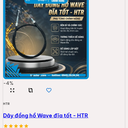
-
4
%
HTR
Dây đồng hồ Wave đĩa tốt - HTR