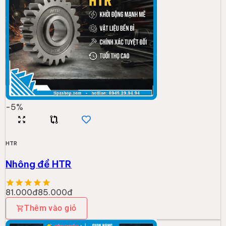
-
5
%
HTR
Nhông đề HTR
81.000đ
85.000đ
Thêm vào giỏ