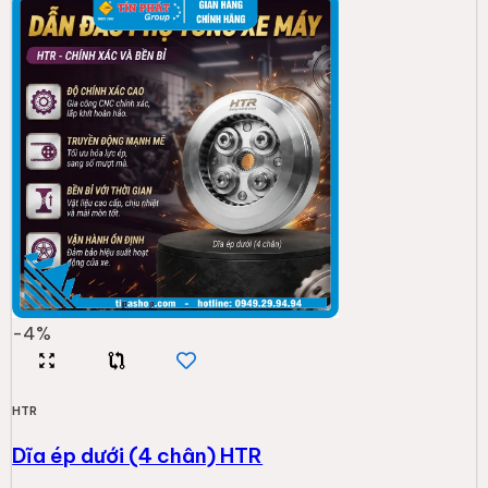
-
4
%
HTR
Dĩa ép dưới (4 chân) HTR