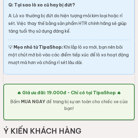
Q: Tại sao lò xo cũ hay bị đứt?
A: Lò xo thường bị đứt do hiện tượng mỏi kim loại hoặc rỉ
sét. Việc thay thế bằng sản phẩm HTR chính hãng sẽ giúp
tăng tuổi thọ sử dụng đáng kể.
💡
Mẹo nhỏ từ TipaShop:
Khi lắp lò xo mới, bạn nên bôi
một chút mỡ bò vào các điểm tiếp xúc để lò xo hoạt động
mượt mà hơn và chống rỉ sét lâu dài.
🔥 Giá ưu đãi: 19.000đ - Chỉ có tại TipaShop 🔥
Bấm
MUA NGAY
để trang bị sự an toàn cho chiếc xe của
bạn!
Ý KIẾN KHÁCH HÀNG