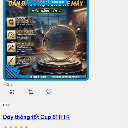
-
4
%
HTR
Dây thắng tốt Cup 81 HTR