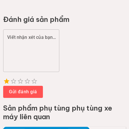
Đánh giá sản phẩm
Viết nhận xét của bạn (chất lượng, đóng gói, giao hàng...)
Empty
1 Star
2 Stars
3 Stars
4 Stars
5 Stars
Gửi đánh giá
Sản phẩm
phụ tùng phụ tùng xe
máy
liên quan