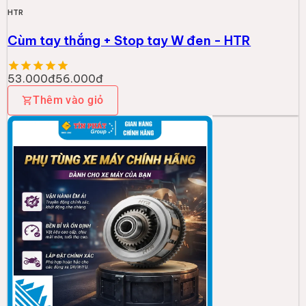
HTR
Cùm tay thắng + Stop tay W đen - HTR
53.000đ
56.000đ
Thêm vào giỏ