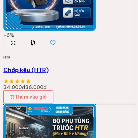
-
6
%
HTR
Chớp kêu (HTR)
34.000đ
36.000đ
Thêm vào giỏ