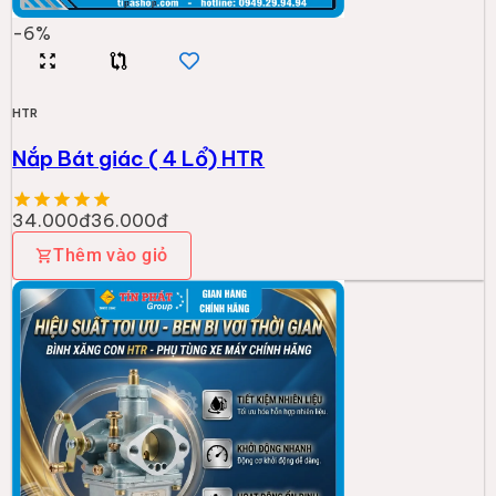
-
6
%
HTR
Nắp Bát giác ( 4 Lổ) HTR
34.000đ
36.000đ
Thêm vào giỏ