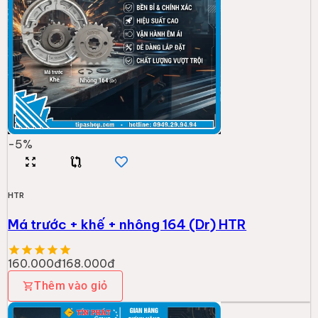
-
5
%
HTR
Má trước + khế + nhông 164 (Dr) HTR
160.000đ
168.000đ
Thêm vào giỏ