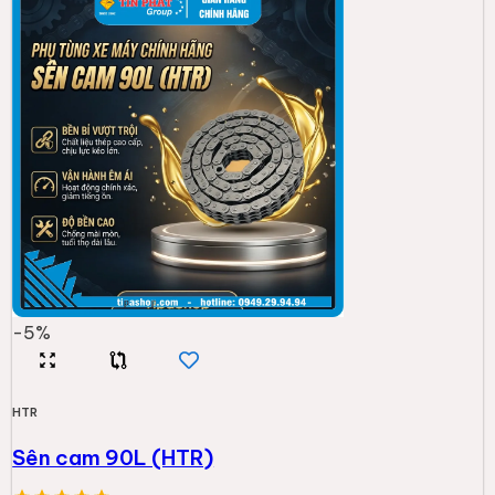
-
5
%
HTR
Sên cam 90L (HTR)