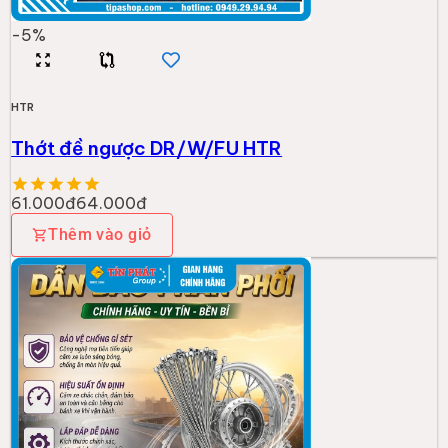
-
5
%
HTR
Thớt đề ngược DR/W/FU HTR
61.000đ
64.000đ
Thêm vào giỏ