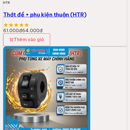
HTR
Thớt đề + phụ kiện thuận (HTR)
61.000đ
64.000đ
Thêm vào giỏ