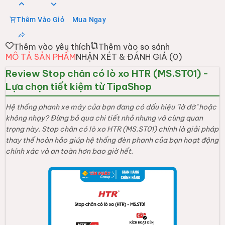
Thêm Vào Giỏ
Mua Ngay
Thêm vào yêu thích
Thêm vào so sánh
MÔ TẢ SẢN PHẨM
NHẬN XÉT & ĐÁNH GIÁ (
0
)
Review Stop chân có lò xo HTR (MS.ST01) -
Lựa chọn tiết kiệm từ TipaShop
Hệ thống phanh xe máy của bạn đang có dấu hiệu "lờ đờ" hoặc
không nhạy? Đừng bỏ qua chi tiết nhỏ nhưng vô cùng quan
trọng này. Stop chân có lò xo HTR (MS.ST01) chính là giải pháp
thay thế hoàn hảo giúp hệ thống đèn phanh của bạn hoạt động
chính xác và an toàn hơn bao giờ hết.