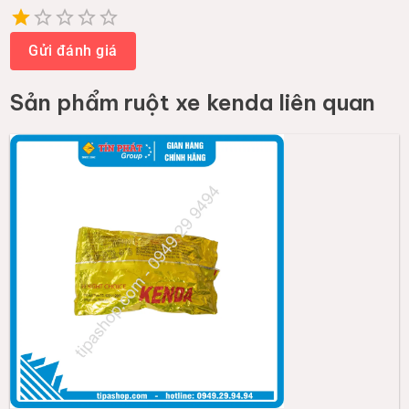
Empty
1 Star
2 Stars
3 Stars
4 Stars
5 Stars
Gửi đánh giá
Sản phẩm
ruột xe kenda
liên quan