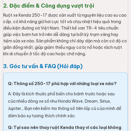
2. Đặc điểm & Công dụng vượt trội
Ruột xe Kenda 250-17 được sản xuất từ nguyên liệu cao su cao
cấp, có khả năng giữ hơi cực tốt và chịu nhiệt hiệu quả trong
điều kiện đường xá Việt Nam. Thiết kế van TR-4 tiêu chuẩn
giúp việc bơm hơi trở nên dễ dàng tại bất kỳ trạm xăng hay
tiệm sửa xe nào. Sản phẩm không chỉ dày dặn mà còn có độ co
giãn đồng nhất, giúp giảm thiểu nguy cơ bị nổ hoặc rách ruột
khi di chuyển ở tốc độ cao hoặc chở nặng.
3. Góc tư vấn & FAQ (Hỏi đáp)
Q: Thông số 250-17 phù hợp với những loại xe nào?
A: Đây là kích thước phổ biến cho bánh trước hoặc sau
của nhiều dòng xe số như Honda Wave, Dream, Sirius,
Jupiter... Bạn nên kiểm tra thông số trên lốp cũ của mình để
đảm bảo sự tương thích chính xác.
Q: Tại sao nên thay ruột Kenda thay vì các loại không