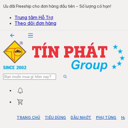
Ưu đãi Freeship cho đơn hàng đầu tiên – Số lượng có hạn!
Trung tâm Hỗ Trợ
Theo dõi đơn hàng
TRANG CHỦ
TIÊU DÙNG
DẦU NHỚT
PHỤ TÙNG
HÀ