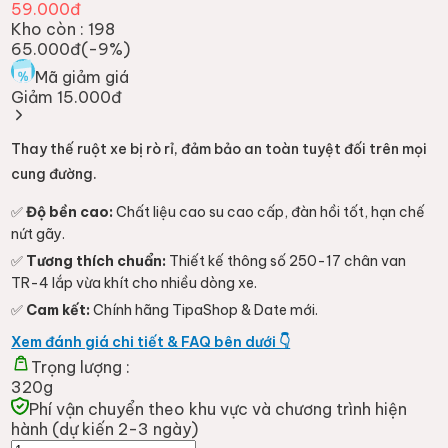
59.000đ
Kho còn :
198
65.000đ
(-
9
%)
Mã giảm giá
Giảm 15.000đ
Thay thế ruột xe bị rò rỉ, đảm bảo an toàn tuyệt đối trên mọi
cung đường.
✅
Độ bền cao:
Chất liệu cao su cao cấp, đàn hồi tốt, hạn chế
nứt gãy.
✅
Tương thích chuẩn:
Thiết kế thông số 250-17 chân van
TR-4 lắp vừa khít cho nhiều dòng xe.
✅
Cam kết:
Chính hãng TipaShop & Date mới.
Xem đánh giá chi tiết & FAQ bên dưới 👇
Trọng lượng :
320g
Phí vận chuyển theo khu vực và chương trình hiện
hành (dự kiến 2-3 ngày)