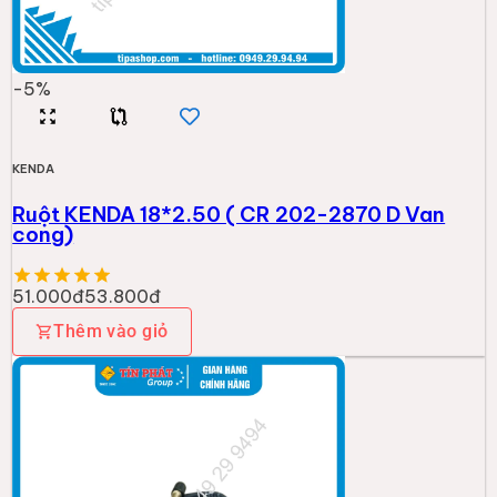
-
5
%
KENDA
Ruột KENDA 18*2.50 ( CR 202-2870 D Van
cong)
51.000đ
53.800đ
Thêm vào giỏ