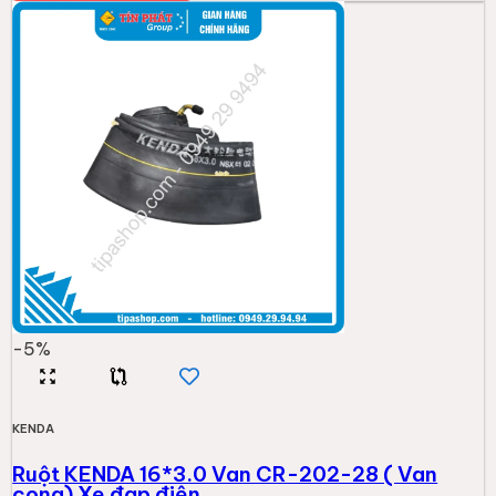
-
5
%
KENDA
Ruột KENDA 16*3.0 Van CR-202-28 ( Van
cong) Xe đạp điện