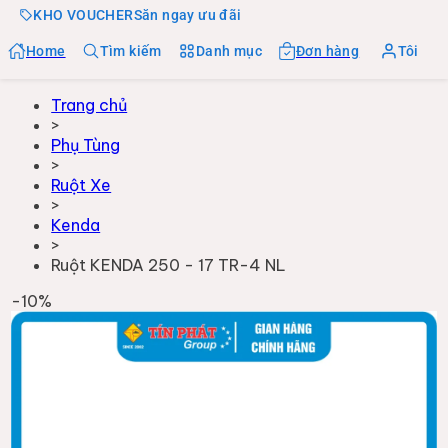
KHO VOUCHER
Săn ngay ưu đãi
Home
Tìm kiếm
Danh mục
Đơn hàng
Tôi
Trang chủ
>
Phụ Tùng
>
Ruột Xe
>
Kenda
>
Ruột KENDA 250 - 17 TR-4 NL
-
10
%