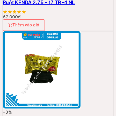
Ruột KENDA 2.75 - 17 TR-4 NL
62.000đ
Thêm vào giỏ
-
3
%