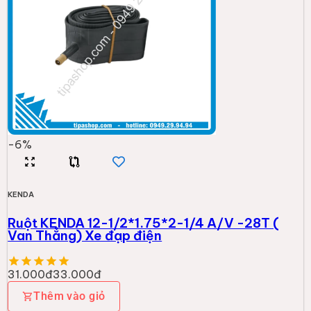
-
6
%
KENDA
Ruột KENDA 12-1/2*1.75*2-1/4 A/V -28T (
Van Thẳng) Xe đạp điện
31.000đ
33.000đ
Thêm vào giỏ