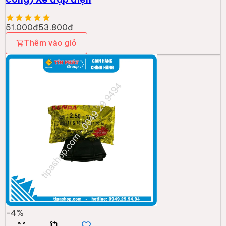
51.000đ
53.800đ
Thêm vào giỏ
-
4
%