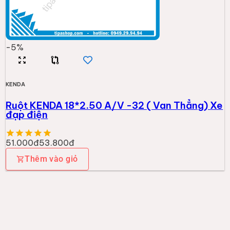
-
5
%
KENDA
Ruột KENDA 18*2.50 A/V -32 ( Van Thẳng) Xe
đạp điện
51.000đ
53.800đ
Thêm vào giỏ