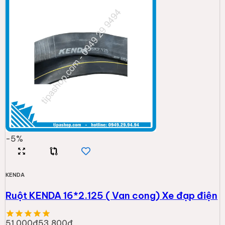
-
5
%
KENDA
Ruột KENDA 16*2.125 ( Van cong) Xe đạp điện
51.000đ
53.800đ