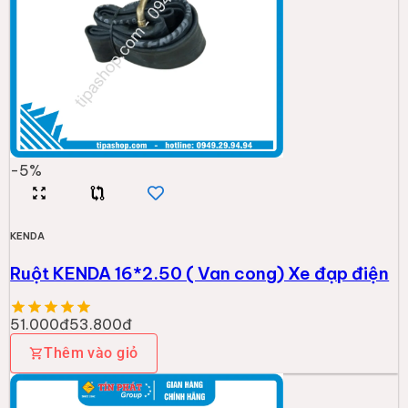
-
5
%
KENDA
Ruột KENDA 16*2.50 ( Van cong) Xe đạp điện
51.000đ
53.800đ
Thêm vào giỏ