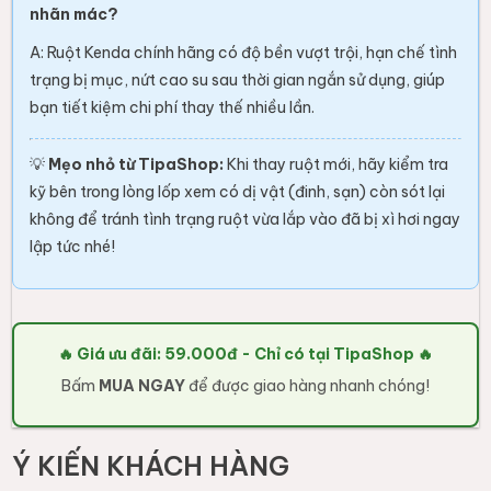
nhãn mác?
A: Ruột Kenda chính hãng có độ bền vượt trội, hạn chế tình
trạng bị mục, nứt cao su sau thời gian ngắn sử dụng, giúp
bạn tiết kiệm chi phí thay thế nhiều lần.
💡
Mẹo nhỏ từ TipaShop:
Khi thay ruột mới, hãy kiểm tra
kỹ bên trong lòng lốp xem có dị vật (đinh, sạn) còn sót lại
không để tránh tình trạng ruột vừa lắp vào đã bị xì hơi ngay
lập tức nhé!
🔥 Giá ưu đãi: 59.000đ - Chỉ có tại TipaShop 🔥
Bấm
MUA NGAY
để được giao hàng nhanh chóng!
Ý KIẾN KHÁCH HÀNG