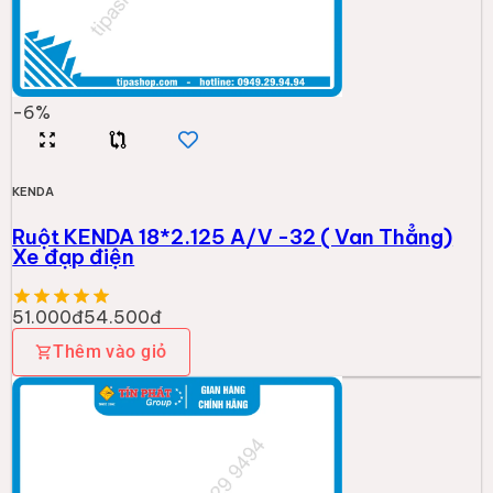
-
6
%
KENDA
Ruột KENDA 18*2.125 A/V -32 ( Van Thẳng)
Xe đạp điện
51.000đ
54.500đ
Thêm vào giỏ