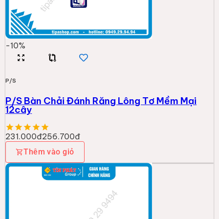
-
10
%
P/S
P/S Bàn Chải Đánh Răng Lông Tơ Mềm Mại
12cây
231.000đ
256.700đ
Thêm vào giỏ