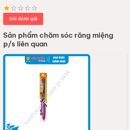
Empty
1 Star
2 Stars
3 Stars
4 Stars
5 Stars
Gửi đánh giá
Sản phẩm
chăm sóc răng miệng
p/s
liên quan