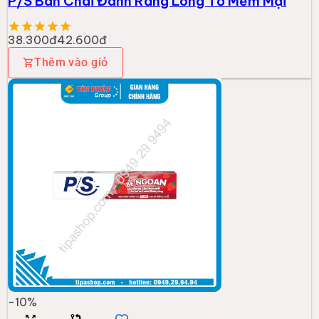
P/S Bàn Chai Đánh Răng Lông Tơ Mềm Mại
38.300đ
42.600đ
Thêm vào giỏ
-
10
%