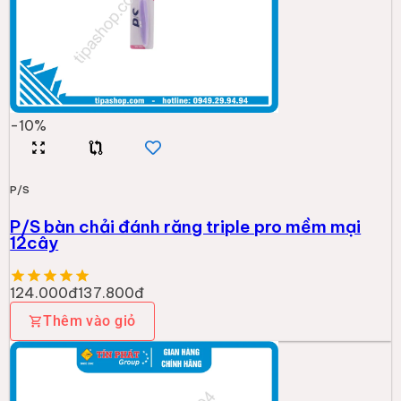
-
10
%
P/S
P/S bàn chải đánh răng triple pro mềm mại
12cây
124.000đ
137.800đ
Thêm vào giỏ