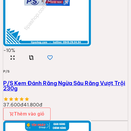
-
10
%
P/S
P/S Kem Đánh Răng Ngừa Sâu Răng Vượt Trội
230g
37.600đ
41.800đ
Thêm vào giỏ