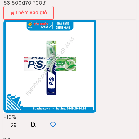
63.600đ
70.700đ
Thêm vào giỏ
-
10
%