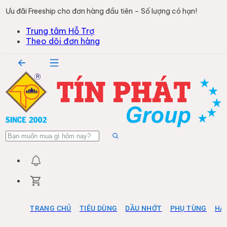
Ưu đãi Freeship cho đơn hàng đầu tiên – Số lượng có hạn!
Trung tâm Hỗ Trợ
Theo dõi đơn hàng
TRANG CHỦ
TIÊU DÙNG
DẦU NHỚT
PHỤ TÙNG
HÀ