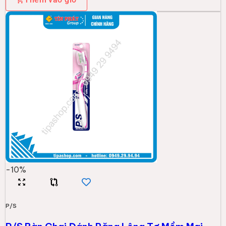
-
10
%
P/S