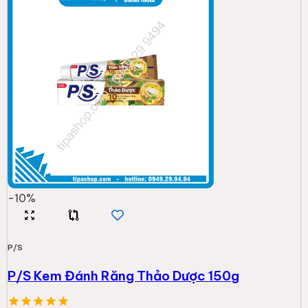
-
10
%
P/S
P/S Kem Đánh Răng Thảo Dược 150g