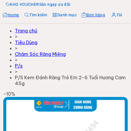
KHO VOUCHER
Săn ngay ưu đãi
Home
Tìm kiếm
Danh mục
Đơn hàng
Tôi
Trang chủ
>
Tiêu Dùng
>
Chăm Sóc Răng Miệng
>
P/s
>
P/S Kem Đánh Răng Trẻ Em 2-6 Tuổi Hương Cam
45g
-
10
%