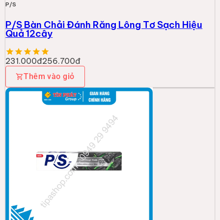
P/S
P/S Bàn Chải Đánh Răng Lông Tơ Sạch Hiệu
Quả 12cây
231.000đ
256.700đ
Thêm vào giỏ