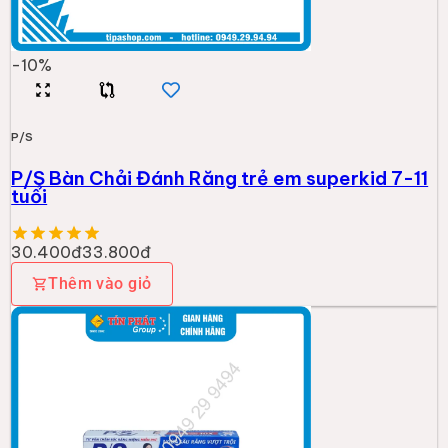
-
10
%
P/S
P/S Bàn Chải Đánh Răng trẻ em superkid 7-11
tuổi
30.400đ
33.800đ
Thêm vào giỏ