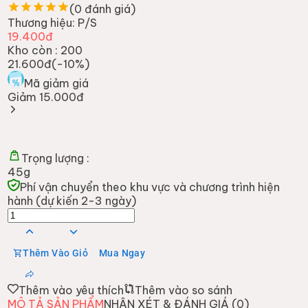
(
0
đánh giá)
Thương hiệu:
P/S
19.400đ
Kho còn :
200
21.600đ
(-
10
%)
Mã giảm giá
Giảm 15.000đ
Trọng lượng :
45g
Phí vận chuyển theo khu vực và chương trình hiện
hành (dự kiến 2-3 ngày)
Thêm Vào Giỏ
Mua Ngay
Thêm vào yêu thích
Thêm vào so sánh
MÔ TẢ SẢN PHẨM
NHẬN XÉT & ĐÁNH GIÁ (
0
)