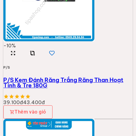
-
10
%
P/S
P/S Kem Đánh Răng Trắng Răng Than Hoạt
Tính & Tre 180G
39.100đ
43.400đ
Thêm vào giỏ