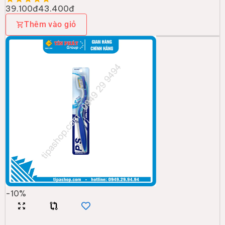
39.100đ
43.400đ
Thêm vào giỏ
-
10
%