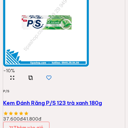
-
10
%
P/S
Kem Đánh Răng P/S 123 trà xanh 180g
37.600đ
41.800đ
Thêm vào giỏ