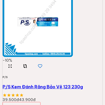
-
10
%
P/S
P/S Kem Đánh Răng Bảo Vệ 123 230g
39.500đ
43.900đ