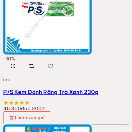
-
10
%
P/S
P/S Kem Đánh Răng Trà Xanh 230g
45.300đ
50.300đ
Thêm vào giỏ