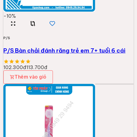
-
10
%
P/S
P/S Bàn chải đánh răng trẻ em 7+ tuổi 6 cái
102.300đ
113.700đ
Thêm vào giỏ