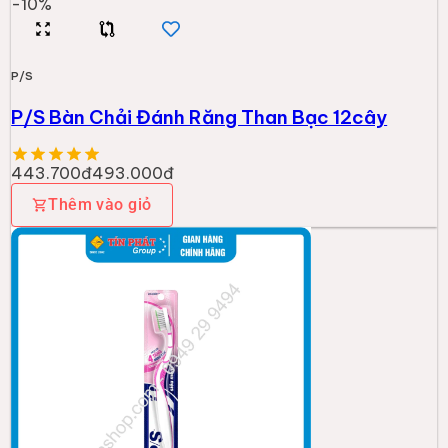
-
10
%
P/S
P/S Bàn Chải Đánh Răng Than Bạc 12cây
443.700đ
493.000đ
Thêm vào giỏ