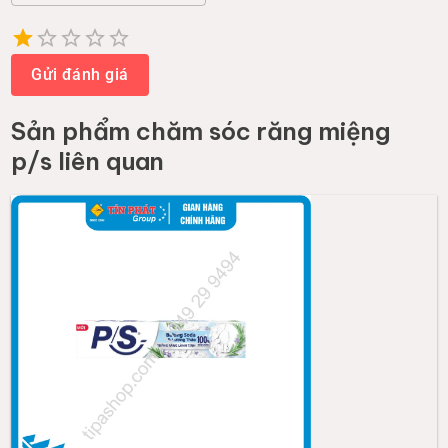
Empty
1 Star
2 Stars
3 Stars
4 Stars
5 Stars
Gửi đánh giá
Sản phẩm
chăm sóc răng miệng
p/s
liên quan