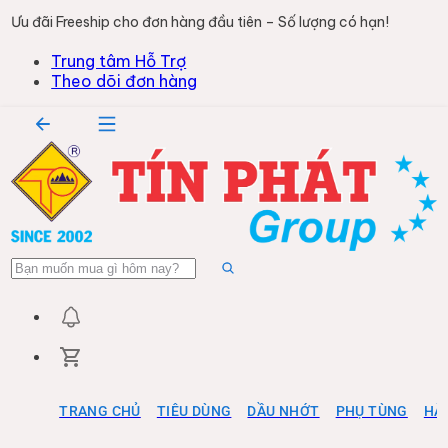
Ưu đãi Freeship cho đơn hàng đầu tiên – Số lượng có hạn!
Trung tâm Hỗ Trợ
Theo dõi đơn hàng
TRANG CHỦ
TIÊU DÙNG
DẦU NHỚT
PHỤ TÙNG
HÀ