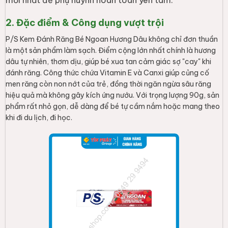
mới nhất để phụ huynh hoàn toàn yên tâm.
2. Đặc điểm & Công dụng vượt trội
P/S Kem Đánh Răng Bé Ngoan Hương Dâu không chỉ đơn thuần
là một sản phẩm làm sạch. Điểm cộng lớn nhất chính là hương
dâu tự nhiên, thơm dịu, giúp bé xua tan cảm giác sợ "cay" khi
đánh răng. Công thức chứa Vitamin E và Canxi giúp củng cố
men răng còn non nớt của trẻ, đồng thời ngăn ngừa sâu răng
hiệu quả mà không gây kích ứng nướu. Với trọng lượng 90g, sản
phẩm rất nhỏ gọn, dễ dàng để bé tự cầm nắm hoặc mang theo
khi đi du lịch, đi học.