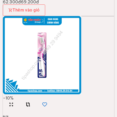
62.300đ
69.200đ
Thêm vào giỏ
-
10
%
P/S