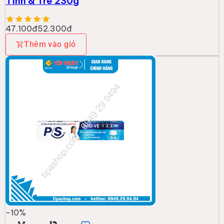
Tính & Tre 230g
47.100đ
52.300đ
Thêm vào giỏ
-
10
%