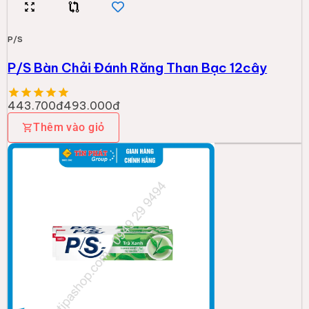
P/S
P/S Bàn Chải Đánh Răng Than Bạc 12cây
443.700đ
493.000đ
Thêm vào giỏ