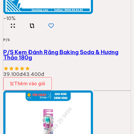
-
10
%
P/S
P/S Kem Đánh Răng Baking Soda & Hương
Thảo 180g
39.100đ
43.400đ
Thêm vào giỏ