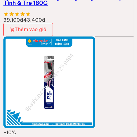
Tính & Tre 180G
39.100đ
43.400đ
Thêm vào giỏ
-
10
%