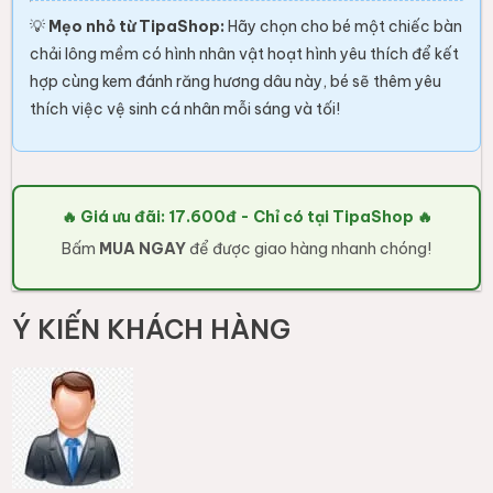
💡
Mẹo nhỏ từ TipaShop:
Hãy chọn cho bé một chiếc bàn
chải lông mềm có hình nhân vật hoạt hình yêu thích để kết
hợp cùng kem đánh răng hương dâu này, bé sẽ thêm yêu
thích việc vệ sinh cá nhân mỗi sáng và tối!
🔥 Giá ưu đãi: 17.600đ - Chỉ có tại TipaShop 🔥
Bấm
MUA NGAY
để được giao hàng nhanh chóng!
Ý KIẾN KHÁCH HÀNG