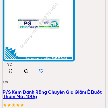
-
10
%
P/S
P/S Kem Đánh Răng Chuyên Gia Giảm Ê Buốt
Thơm Mát 100g