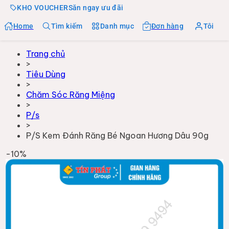
KHO VOUCHER
Săn ngay ưu đãi
Home
Tìm kiếm
Danh mục
Đơn hàng
Tôi
Trang chủ
>
Tiêu Dùng
>
Chăm Sóc Răng Miệng
>
P/s
>
P/S Kem Đánh Răng Bé Ngoan Hương Dâu 90g
-
10
%