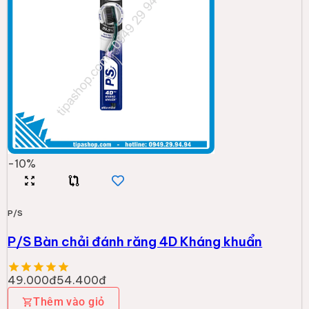
-
10
%
P/S
P/S Bàn chải đánh răng 4D Kháng khuẩn
49.000đ
54.400đ
Thêm vào giỏ