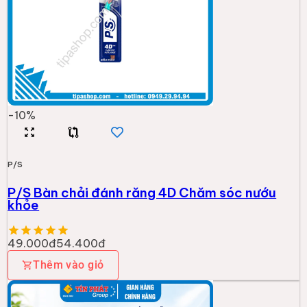
-
10
%
P/S
P/S Bàn chải đánh răng 4D Chăm sóc nướu
khỏe
49.000đ
54.400đ
Thêm vào giỏ