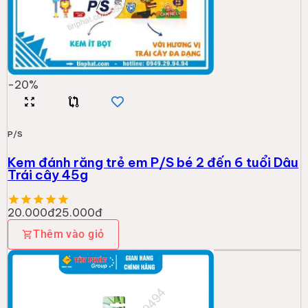
-
20
%
P/S
Kem đánh răng trẻ em P/S bé 2 đến 6 tuổi Dâu
Trái cây 45g
20.000đ
25.000đ
Thêm vào giỏ