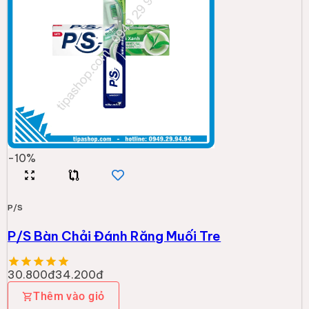
-
10
%
P/S
P/S Bàn Chải Đánh Răng Muối Tre
30.800đ
34.200đ
Thêm vào giỏ