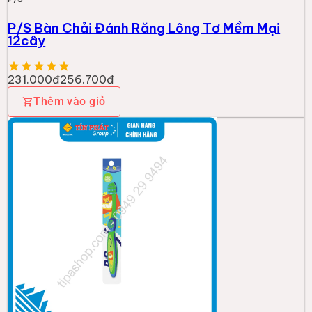
P/S Bàn Chải Đánh Răng Lông Tơ Mềm Mại
12cây
231.000đ
256.700đ
Thêm vào giỏ