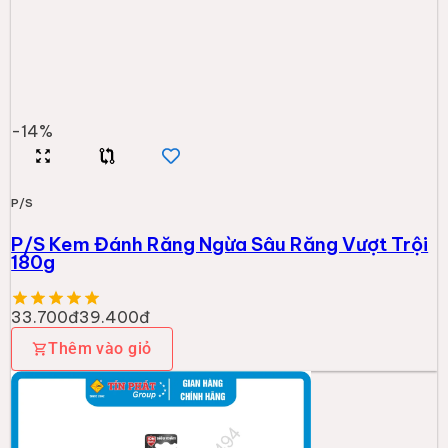
-
14
%
P/S
P/S Kem Đánh Răng Ngừa Sâu Răng Vượt Trội
180g
33.700đ
39.400đ
Thêm vào giỏ