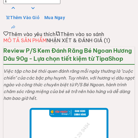
Thêm Vào Giỏ
Mua Ngay
Thêm vào yêu thích
Thêm vào so sánh
MÔ TẢ SẢN PHẨM
NHẬN XÉT & ĐÁNH GIÁ (
1
)
Review P/S Kem Đánh Răng Bé Ngoan Hương
Dâu 90g - Lựa chọn tiết kiệm từ TipaShop
Việc tập cho bé thói quen đánh răng mỗi ngày thường là "cuộc
chiến" của các bậc phụ huynh. Tuy nhiên, với hương vị dâu ngọt
ngào và công thức chuyên biệt từ P/S Bé Ngoan, hành trình
chăm sóc răng miệng của bé sẽ trở nên hào hứng và dễ dàng
hơn bao giờ hết.