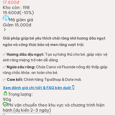
17.600đ
Kho còn :
198
19.600đ
(-
10
%)
Mã giảm giá
Giảm 15.000đ
Giải pháp giúp bé yêu thích chải răng nhờ hương dâu ngọt
ngào và công thức bảo vệ men răng vượt trội.
✅
Hương dâu dịu ngọt:
Tạo sự hứng thú cho bé, giúp việc vệ
sinh răng miệng trở nên dễ dàng.
✅
Ngừa sâu răng:
Chứa Canxi và Fluoride nồng độ thấp giúp
răng chắc khỏe, an toàn cho bé.
✅
Cam kết:
Chính hãng TipaShop & Date mới.
Xem đánh giá chi tiết & FAQ bên dưới 👇
Trọng lượng :
90g
Phí vận chuyển theo khu vực và chương trình hiện
hành (dự kiến 2-3 ngày)