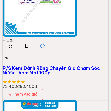
-
10
%
P/S
P/S Kem Đánh Răng Chuyên Gia Chăm Sóc
Nướu Thơm Mát 100g
72.400đ
80.400đ
Thêm vào giỏ