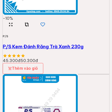
-
10
%
P/S
P/S Kem Đánh Răng Trà Xanh 230g
45.300đ
50.300đ
Thêm vào giỏ