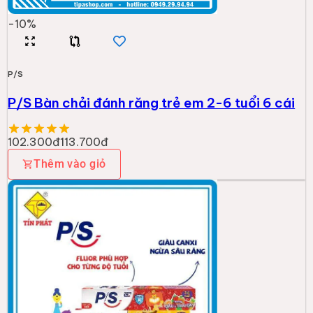
-
10
%
P/S
P/S Bàn chải đánh răng trẻ em 2-6 tuổi 6 cái
102.300đ
113.700đ
Thêm vào giỏ