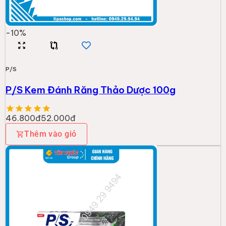
-
10
%
P/S
P/S Kem Đánh Răng Thảo Dược 100g
46.800đ
52.000đ
Thêm vào giỏ