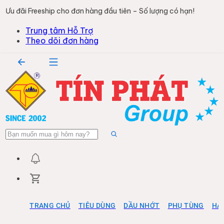
Ưu đãi Freeship cho đơn hàng đầu tiên – Số lượng có hạn!
Trung tâm Hỗ Trợ
Theo dõi đơn hàng
TRANG CHỦ
TIÊU DÙNG
DẦU NHỚT
PHỤ TÙNG
HÀ