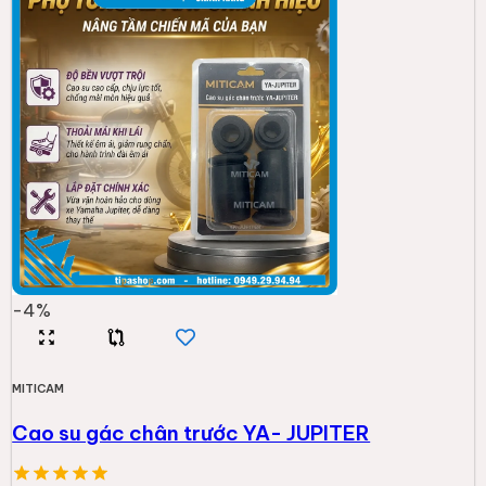
-
4
%
MITICAM
Cao su gác chân trước YA- JUPITER