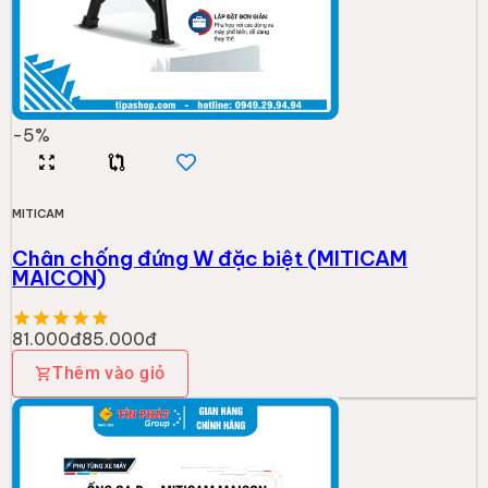
-
5
%
MITICAM
Chân chống đứng W đặc biệt (MITICAM
MAICON)
81.000đ
85.000đ
Thêm vào giỏ