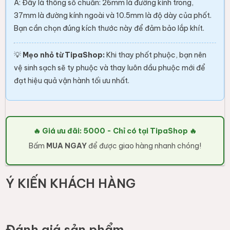
A: Đây là thông số chuẩn: 26mm là đường kính trong,
37mm là đường kính ngoài và 10.5mm là độ dày của phốt.
Bạn cần chọn đúng kích thước này để đảm bảo lắp khít.
💡
Mẹo nhỏ từ TipaShop:
Khi thay phốt phuộc, bạn nên
vệ sinh sạch sẽ ty phuộc và thay luôn dầu phuộc mới để
đạt hiệu quả vận hành tối ưu nhất.
🔥 Giá ưu đãi: 5000 - Chỉ có tại TipaShop 🔥
Bấm
MUA NGAY
để được giao hàng nhanh chóng!
Ý KIẾN KHÁCH HÀNG
Đánh giá sản phẩm