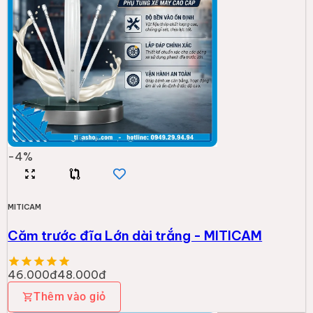
-
4
%
MITICAM
Căm trước đĩa Lớn dài trắng - MITICAM
46.000đ
48.000đ
Thêm vào giỏ