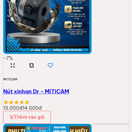
-
7
%
MITICAM
Nút xinhan Dr - MITICAM
13.000đ
14.000đ
Thêm vào giỏ