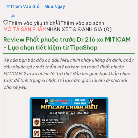
Thêm Vào Giỏ
Mua Ngay
Thêm vào yêu thích
Thêm vào so sánh
MÔ TẢ SẢN PHẨM
NHẬN XÉT & ĐÁNH GIÁ (
0
)
Review Phốt phuộc trước Dr 2 lò xo MITICAM
- Lựa chọn tiết kiệm từ TipaShop
Xe của bạn bắt đầu có dấu hiệu nhún nhảy không ổn định, chảy
dầu phuộc gây mất thẩm mỹ và kém an toàn? Phốt phuộc
MITICAM 2 lò xo chính là "trợ thủ" đắc lực giúp bạn khắc phục
triệt để tình trạng xì nhớt, trả lại cảm giác lái êm ái như mới
cho xế yêu.