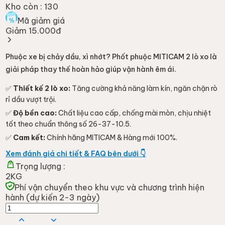
Kho còn :
130
Mã giảm giá
Giảm 15.000đ
Phuộc xe bị chảy dầu, xì nhớt? Phốt phuộc MITICAM 2 lò xo là
giải pháp thay thế hoàn hảo giúp vận hành êm ái.
✅
Thiết kế 2 lò xo:
Tăng cường khả năng làm kín, ngăn chặn rò
rỉ dầu vượt trội.
✅
Độ bền cao:
Chất liệu cao cấp, chống mài mòn, chịu nhiệt
tốt theo chuẩn thông số 26-37-10.5.
✅
Cam kết:
Chính hãng MITICAM & Hàng mới 100%.
Xem đánh giá chi tiết & FAQ bên dưới 👇
Trọng lượng :
2KG
Phí vận chuyển theo khu vực và chương trình hiện
hành (dự kiến 2-3 ngày)