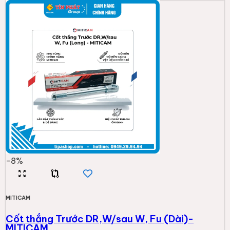
-
8
%
MITICAM
Cốt thắng Trước DR,W/sau W, Fu (Dài)-
MITICAM