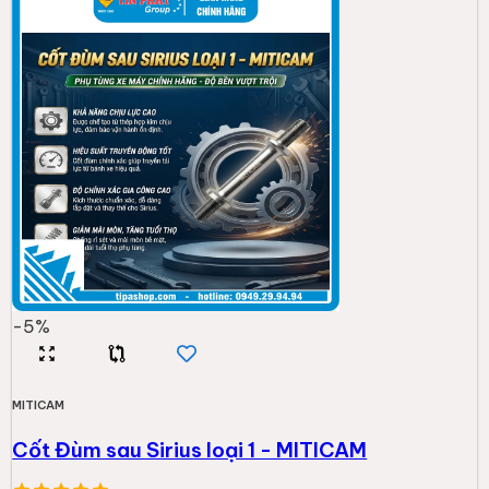
-
5
%
MITICAM
Cốt Đùm sau Sirius loại 1 - MITICAM