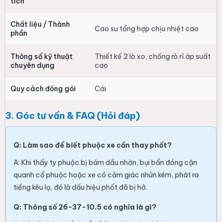
tích
Chất liệu / Thành
Cao su tổng hợp chịu nhiệt cao
phần
Thông số kỹ thuật
Thiết kế 2 lò xo, chống rò rỉ áp suất
chuyên dụng
cao
Quy cách đóng gói
Cái
3. Góc tư vấn & FAQ (Hỏi đáp)
Q: Làm sao để biết phuộc xe cần thay phốt?
A: Khi thấy ty phuộc bị bám dầu nhờn, bụi bẩn đóng cặn
quanh cổ phuộc hoặc xe có cảm giác nhún kém, phát ra
tiếng kêu lạ, đó là dấu hiệu phốt đã bị hở.
Q: Thông số 26-37-10.5 có nghĩa là gì?