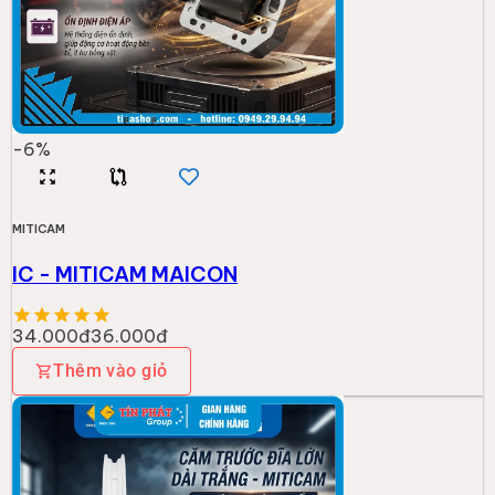
-
6
%
MITICAM
IC - MITICAM MAICON
34.000đ
36.000đ
Thêm vào giỏ