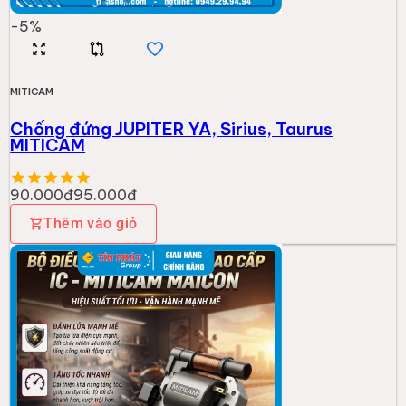
-
5
%
MITICAM
Chống đứng JUPITER YA, Sirius, Taurus
MITICAM
90.000đ
95.000đ
Thêm vào giỏ