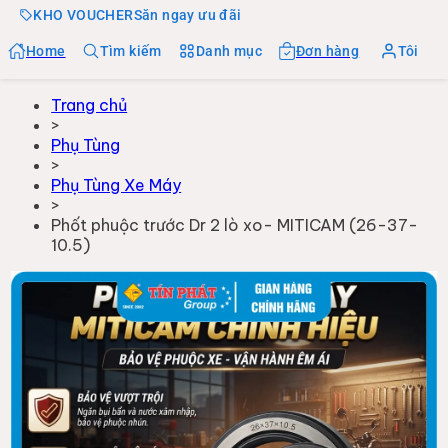
KHO VOUCHER
Săn ngay ưu đãi
Home
Tìm kiếm
Danh mục
Đơn hàng
Tôi
Trang chủ
>
Phụ Tùng
>
Phụ Tùng Xe Máy
>
Phốt phuộc trước Dr 2 lò xo- MITICAM (26-37-
10.5)