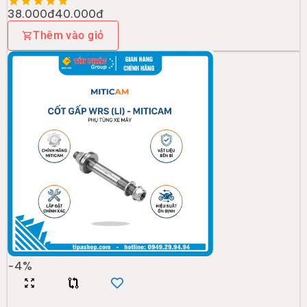
38.000đ
40.000đ
Thêm vào giỏ
-
4
%