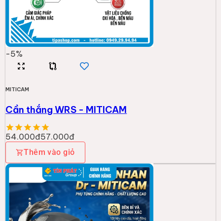
-
5
%
MITICAM
Cần thắng WRS - MITICAM
54.000đ
57.000đ
Thêm vào giỏ