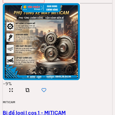
-
9
%
MITICAM
Bi đề loại I cos 1 - MITICAM