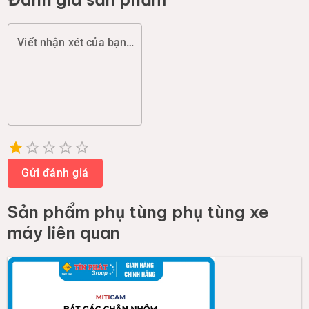
Viết nhận xét của bạn (chất lượng, đóng gói, giao hàng...)
Empty
1 Star
2 Stars
3 Stars
4 Stars
5 Stars
Gửi đánh giá
Sản phẩm
phụ tùng phụ tùng xe
máy
liên quan