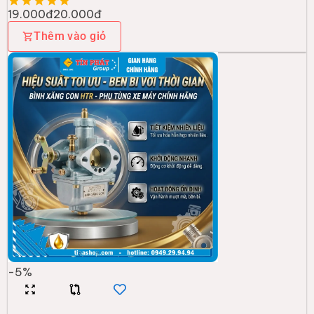
19.000đ
20.000đ
Thêm vào giỏ
-
5
%