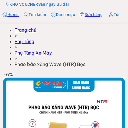
KHO VOUCHER
Săn ngay ưu đãi
Home
Tìm kiếm
Danh mục
Đơn hàng
Tôi
Trang chủ
>
Phụ Tùng
>
Phụ Tùng Xe Máy
>
Phao báo xăng Wave (HTR) Bọc
-
6
%