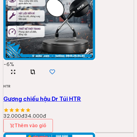
-
6
%
HTR
Gương chiếu hậu Dr Túi HTR
32.000đ
34.000đ
Thêm vào giỏ