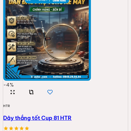
-
4
%
HTR
Dây thắng tốt Cup 81 HTR