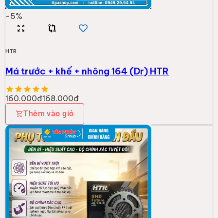
-
5
%
HTR
Má trước + khế + nhông 164 (Dr) HTR
160.000đ
168.000đ
Thêm vào giỏ