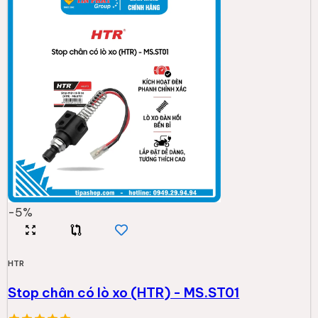
-
5
%
HTR
Stop chân có lò xo (HTR) - MS.ST01