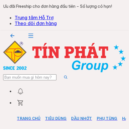
Ưu đãi Freeship cho đơn hàng đầu tiên – Số lượng có hạn!
Trung tâm Hỗ Trợ
Theo dõi đơn hàng
TRANG CHỦ
TIÊU DÙNG
DẦU NHỚT
PHỤ TÙNG
HÀ