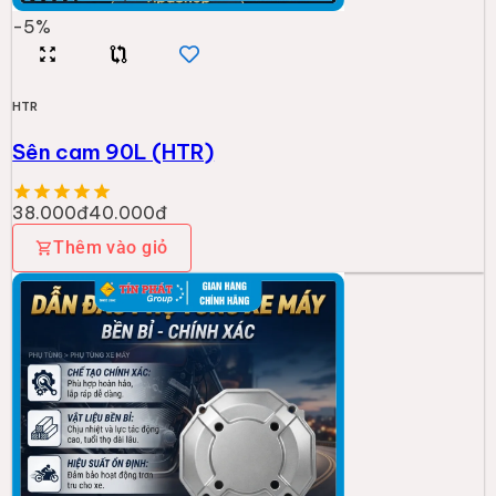
-
5
%
HTR
Sên cam 90L (HTR)
38.000đ
40.000đ
Thêm vào giỏ