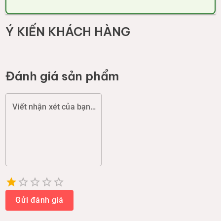
Ý KIẾN KHÁCH HÀNG
Đánh giá sản phẩm
Viết nhận xét của bạn (chất lượng, đóng gói, giao hàng...)
Empty
1 Star
2 Stars
3 Stars
4 Stars
5 Stars
Gửi đánh giá