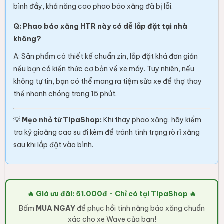
bình đầy, khả năng cao phao báo xăng đã bị lỗi.
Q: Phao báo xăng HTR này có dễ lắp đặt tại nhà
không?
A: Sản phẩm có thiết kế chuẩn zin, lắp đặt khá đơn giản
nếu bạn có kiến thức cơ bản về xe máy. Tuy nhiên, nếu
không tự tin, bạn có thể mang ra tiệm sửa xe để thợ thay
thế nhanh chóng trong 15 phút.
💡
Mẹo nhỏ từ TipaShop:
Khi thay phao xăng, hãy kiểm
tra kỹ gioăng cao su đi kèm để tránh tình trạng rò rỉ xăng
sau khi lắp đặt vào bình.
🔥 Giá ưu đãi: 51.000đ - Chỉ có tại TipaShop 🔥
Bấm
MUA NGAY
để phục hồi tính năng báo xăng chuẩn
xác cho xe Wave của bạn!