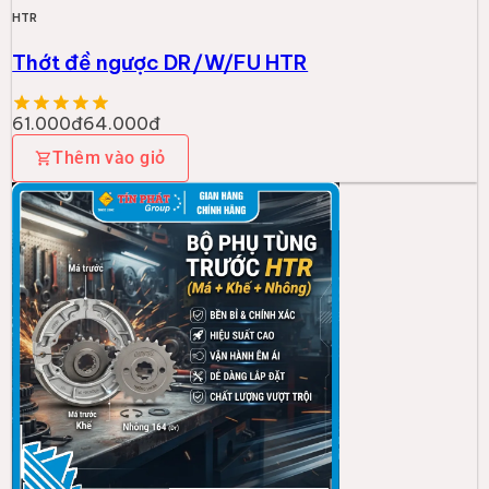
HTR
Thớt đề ngược DR/W/FU HTR
61.000đ
64.000đ
Thêm vào giỏ