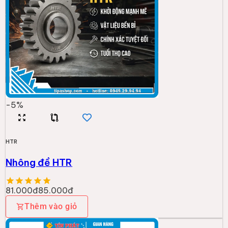
-
5
%
HTR
Nhông đề HTR
81.000đ
85.000đ
Thêm vào giỏ