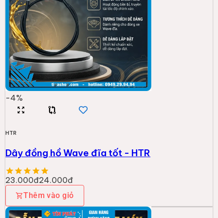
-
4
%
HTR
Dây đồng hồ Wave đĩa tốt - HTR
23.000đ
24.000đ
Thêm vào giỏ