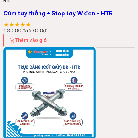
HTR
Cùm tay thắng + Stop tay W đen - HTR
53.000đ
56.000đ
Thêm vào giỏ