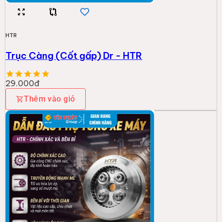
HTR
Trục Càng (Cốt gấp) Dr - HTR
29.000đ
Thêm vào giỏ