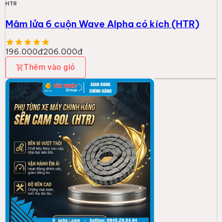
HTR
Mâm lửa 6 cuộn Wave Alpha có kích (HTR)
196.000đ
206.000đ
Thêm vào giỏ