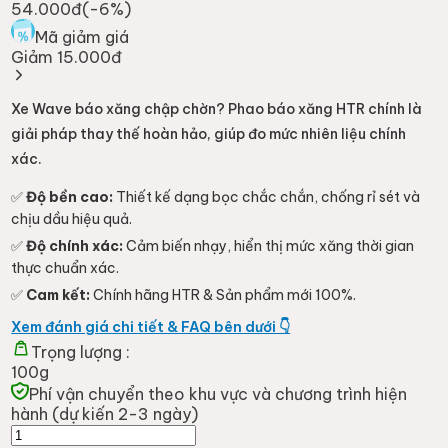
54.000đ
(-
6
%)
Mã giảm giá
Giảm 15.000đ
Xe Wave báo xăng chập chờn? Phao báo xăng HTR chính là
giải pháp thay thế hoàn hảo, giúp đo mức nhiên liệu chính
xác.
✅
Độ bền cao:
Thiết kế dạng bọc chắc chắn, chống rỉ sét và
chịu dầu hiệu quả.
✅
Độ chính xác:
Cảm biến nhạy, hiển thị mức xăng thời gian
thực chuẩn xác.
✅
Cam kết:
Chính hãng HTR & Sản phẩm mới 100%.
Xem đánh giá chi tiết & FAQ bên dưới 👇
Trọng lượng :
100g
Phí vận chuyển theo khu vực và chương trình hiện
hành (dự kiến 2-3 ngày)