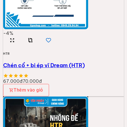
-
4
%
HTR
Chén cổ + bi ép vĩ Dream (HTR)
67.000đ
70.000đ
Thêm vào giỏ