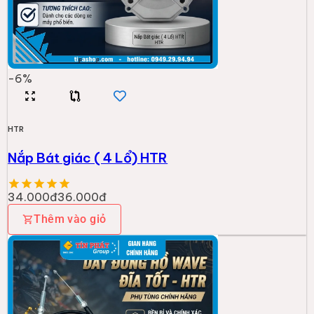
-
6
%
HTR
Nắp Bát giác ( 4 Lổ) HTR
34.000đ
36.000đ
Thêm vào giỏ