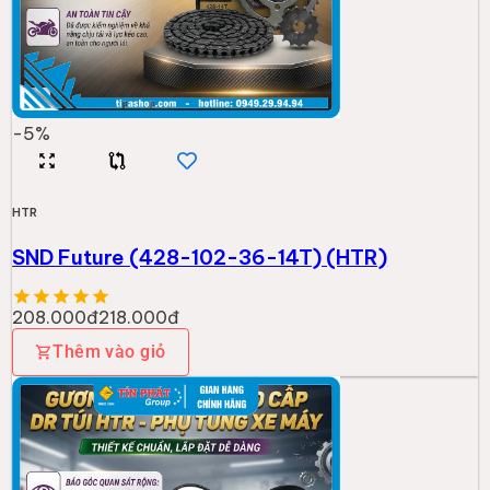
-
5
%
HTR
SND Future (428-102-36-14T) (HTR)
208.000đ
218.000đ
Thêm vào giỏ