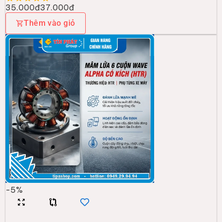
35.000đ
37.000đ
Thêm vào giỏ
-
5
%