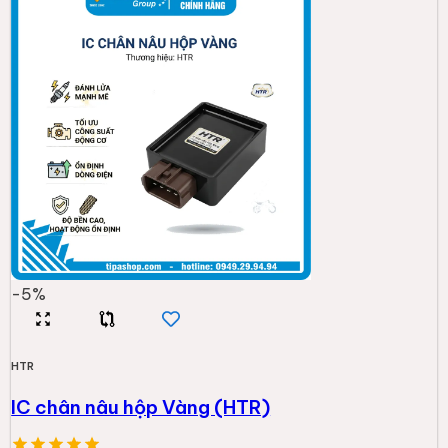
-
5
%
HTR
IC chân nâu hộp Vàng (HTR)