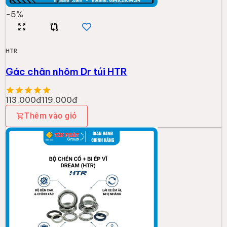
-
5
%
HTR
Gác chân nhôm Dr túi HTR
113.000đ
119.000đ
Thêm vào giỏ