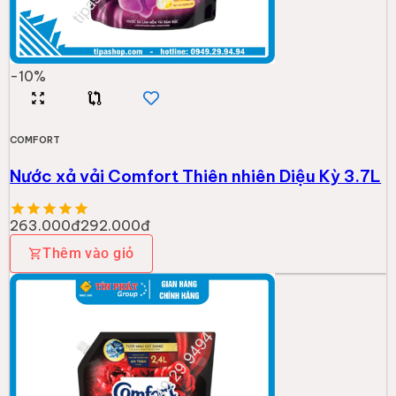
-
10
%
COMFORT
Nước xả vải Comfort Thiên nhiên Diệu Kỳ 3.7L
263.000đ
292.000đ
Thêm vào giỏ