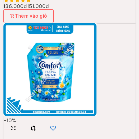
136.000đ
151.000đ
Thêm vào giỏ
-
10
%