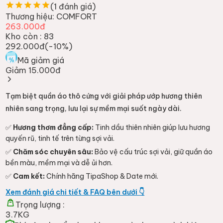
(
1
đánh giá)
Thương hiệu:
COMFORT
263.000đ
Kho còn :
83
292.000đ
(-
10
%)
Mã giảm giá
Giảm 15.000đ
Tạm biệt quần áo thô cứng với giải pháp ướp hương thiên
nhiên sang trọng, lưu lại sự mềm mại suốt ngày dài.
✅
Hương thơm đẳng cấp:
Tinh dầu thiên nhiên giúp lưu hương
quyến rũ, tinh tế trên từng sợi vải.
✅
Chăm sóc chuyên sâu:
Bảo vệ cấu trúc sợi vải, giữ quần áo
bền màu, mềm mại và dễ ủi hơn.
✅
Cam kết:
Chính hãng TipaShop & Date mới.
Xem đánh giá chi tiết & FAQ bên dưới 👇
Trọng lượng :
3.7KG