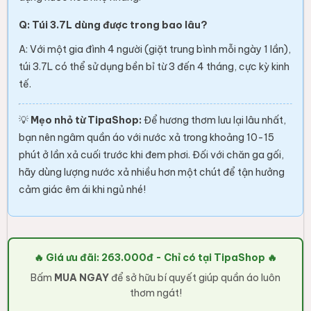
Q: Túi 3.7L dùng được trong bao lâu?
A: Với một gia đình 4 người (giặt trung bình mỗi ngày 1 lần),
túi 3.7L có thể sử dụng bền bỉ từ 3 đến 4 tháng, cực kỳ kinh
tế.
💡
Mẹo nhỏ từ TipaShop:
Để hương thơm lưu lại lâu nhất,
bạn nên ngâm quần áo với nước xả trong khoảng 10-15
phút ở lần xả cuối trước khi đem phơi. Đối với chăn ga gối,
hãy dùng lượng nước xả nhiều hơn một chút để tận hưởng
cảm giác êm ái khi ngủ nhé!
🔥 Giá ưu đãi: 263.000đ - Chỉ có tại TipaShop 🔥
Bấm
MUA NGAY
để sở hữu bí quyết giúp quần áo luôn
thơm ngát!