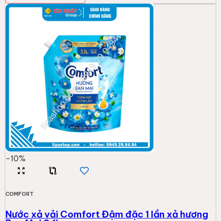
-
10
%
COMFORT
Nước xả vải Comfort Đậm đặc 1 lần xả hương