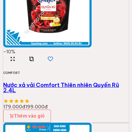
-
10
%
COMFORT
Nước xả vải Comfort Thiên nhiên Quyến Rũ
2.4L
179.000đ
199.000đ
Thêm vào giỏ