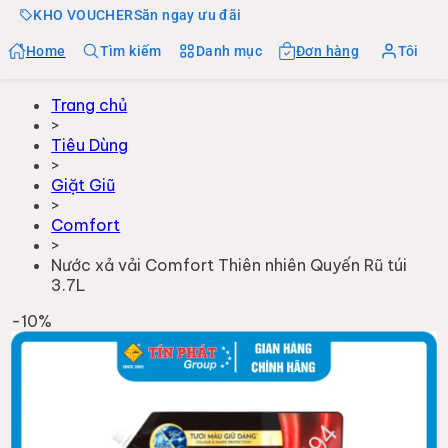
KHO VOUCHER
Săn ngay ưu đãi
Home
Tìm kiếm
Danh mục
Đơn hàng
Tôi
Trang chủ
>
Tiêu Dùng
>
Giặt Giũ
>
Comfort
>
Nước xả vải Comfort Thiên nhiên Quyến Rũ túi
3.7L
-
10
%