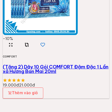
-
10
%
COMFORT
(Tặng 2) Dây 10 Gói COMFORT Đậm Đặc 1 Lần
xả Hương Ban Mai 20ml
19.000đ
21.000đ
Thêm vào giỏ