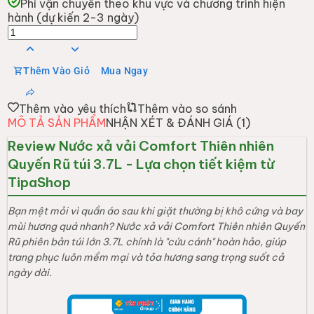
Phí vận chuyển theo khu vực và chương trình hiện
hành (dự kiến 2-3 ngày)
Thêm Vào Giỏ
Mua Ngay
Thêm vào yêu thích
Thêm vào so sánh
MÔ TẢ SẢN PHẨM
NHẬN XÉT & ĐÁNH GIÁ (
1
)
Review Nước xả vải Comfort Thiên nhiên
Quyến Rũ túi 3.7L - Lựa chọn tiết kiệm từ
TipaShop
Bạn mệt mỏi vì quần áo sau khi giặt thường bị khô cứng và bay
mùi hương quá nhanh? Nước xả vải Comfort Thiên nhiên Quyến
Rũ phiên bản túi lớn 3.7L chính là "cứu cánh" hoàn hảo, giúp
trang phục luôn mềm mại và tỏa hương sang trọng suốt cả
ngày dài.