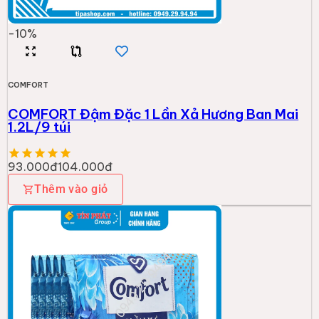
-
10
%
COMFORT
COMFORT Đậm Đặc 1 Lần Xả Hương Ban Mai
1.2L/9 túi
93.000đ
104.000đ
Thêm vào giỏ