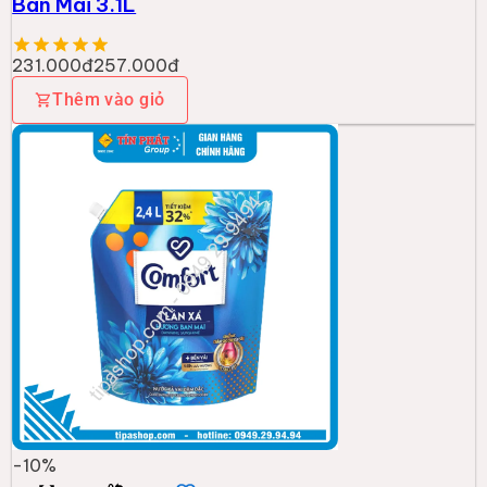
Ban Mai 3.1L
231.000đ
257.000đ
Thêm vào giỏ
-
10
%