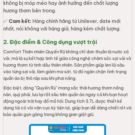
không bị móp méo hay ảnh hưởng đến chất lượng
hương thơm bên trong.
✅
Cam kết:
Hàng chính hãng từ Unilever, date mới
nhất, nói không với hàng giả, hàng kém chất lượng.
2. Đặc điểm & Công dụng vượt trội
Comfort Thiên nhiên Quyến Rũ không chỉ đơn thuần là nước xả
vải, mà là sự kết hợp tinh tế giữa công nghệ chăm sóc sợi vải và
hương thơm từ tinh dầu thiên nhiên. Sản phẩm giúp len lỏi sâu
vào từng sợi vải, làm giảm ma sát, từ đó ngăn chặn tình trạng
quần áo bị thô ráp sau khi phơi nắng.
Đặc biệt, dòng "Quyến Rũ" mang sắc thái hương thơm nồng
nàn, quý phái, lưu lại rất sâu trên quần áo ngay cả khi bạn hoạt
động ngoài trời hay đổ mồ hôi. Dung tích 3.7L được thiết kế
dạng túi có vòi vặn cực kỳ tiện lợi, giúp bạn dễ dàng chiết rót và
bảo quản gọn gàng trong không gian giặt giũ.