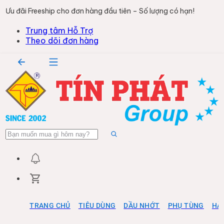
Ưu đãi Freeship cho đơn hàng đầu tiên – Số lượng có hạn!
Trung tâm Hỗ Trợ
Theo dõi đơn hàng
TRANG CHỦ
TIÊU DÙNG
DẦU NHỚT
PHỤ TÙNG
HÀ