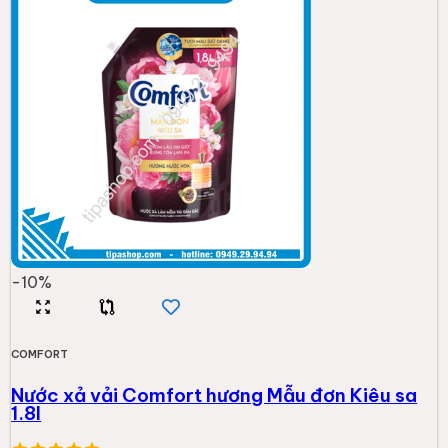
-
10
%
COMFORT
Nước xả vải Comfort hương Mẫu đơn Kiêu sa
1.8l