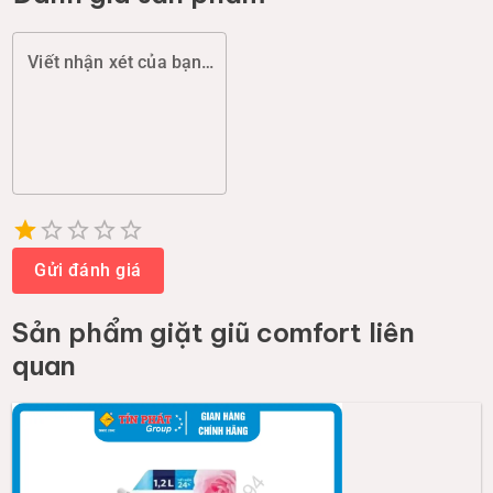
Viết nhận xét của bạn (chất lượng, đóng gói, giao hàng...)
Empty
1 Star
2 Stars
3 Stars
4 Stars
5 Stars
Gửi đánh giá
Sản phẩm
giặt giũ comfort
liên
quan