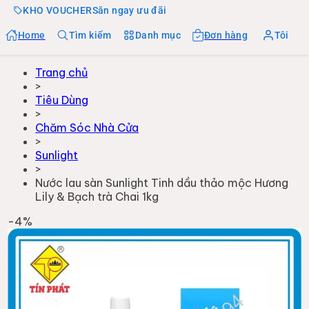
KHO VOUCHER
Săn ngay ưu đãi
Home
Tìm kiếm
Danh mục
Đơn hàng
Tôi
Trang chủ
>
Tiêu Dùng
>
Chăm Sóc Nhà Cửa
>
Sunlight
>
Nước lau sàn Sunlight Tinh dầu thảo mộc Hương
Lily & Bạch trà Chai 1kg
-
4
%