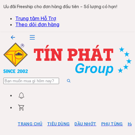
Ưu đãi Freeship cho đơn hàng đầu tiên – Số lượng có hạn!
Trung tâm Hỗ Trợ
Theo dõi đơn hàng
TRANG CHỦ
TIÊU DÙNG
DẦU NHỚT
PHỤ TÙNG
HÀ