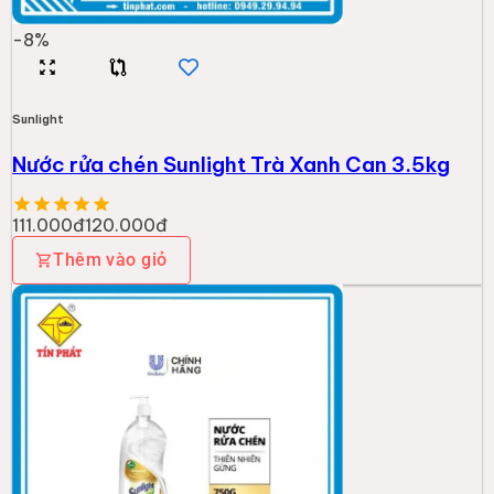
-
8
%
Sunlight
Nước rửa chén Sunlight Trà Xanh Can 3.5kg
111.000đ
120.000đ
Thêm vào giỏ