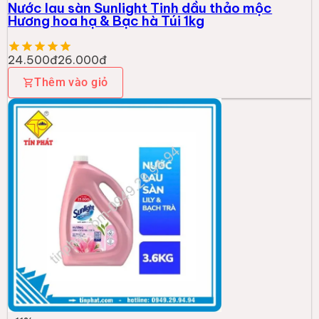
Nước lau sàn Sunlight Tinh dầu thảo mộc
Hương hoa hạ & Bạc hà Túi 1kg
24.500đ
26.000đ
Thêm vào giỏ