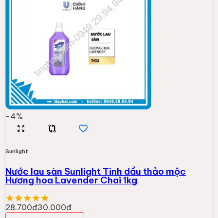
-
4
%
Sunlight
Nước lau sàn Sunlight Tinh dầu thảo mộc
Hương hoa Lavender Chai 1kg
28.700đ
30.000đ