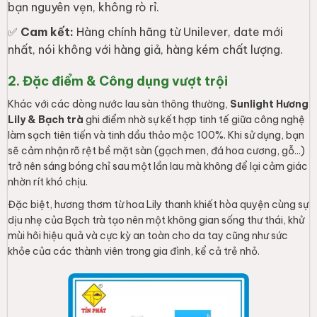
bạn nguyên vẹn, không rò rỉ.
✅
Cam kết:
Hàng chính hãng từ Unilever, date mới
nhất, nói không với hàng giả, hàng kém chất lượng.
2. Đặc điểm & Công dụng vượt trội
Khác với các dòng nước lau sàn thông thường,
Sunlight Hương
Lily & Bạch trà
ghi điểm nhờ sự kết hợp tinh tế giữa công nghệ
làm sạch tiên tiến và tinh dầu thảo mộc 100%. Khi sử dụng, bạn
sẽ cảm nhận rõ rệt bề mặt sàn (gạch men, đá hoa cương, gỗ...)
trở nên sáng bóng chỉ sau một lần lau mà không để lại cảm giác
nhờn rít khó chịu.
Đặc biệt, hương thơm từ hoa Lily thanh khiết hòa quyện cùng sự
dịu nhẹ của Bạch trà tạo nên một không gian sống thư thái, khử
mùi hôi hiệu quả và cực kỳ an toàn cho da tay cũng như sức
khỏe của các thành viên trong gia đình, kể cả trẻ nhỏ.