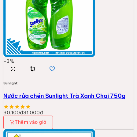
-
3
%
Sunlight
Nước rửa chén Sunlight Trà Xanh Chai 750g
30.100đ
31.000đ
Thêm vào giỏ