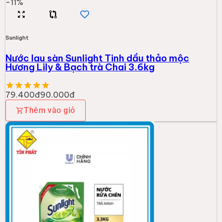
-
11
%
Sunlight
Nước lau sàn Sunlight Tinh dầu thảo mộc
Hương Lily & Bạch trà Chai 3.6kg
79.400đ
90.000đ
Thêm vào giỏ