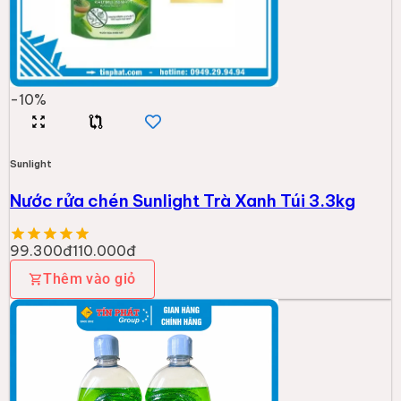
-
10
%
Sunlight
Nước rửa chén Sunlight Trà Xanh Túi 3.3kg
99.300đ
110.000đ
Thêm vào giỏ