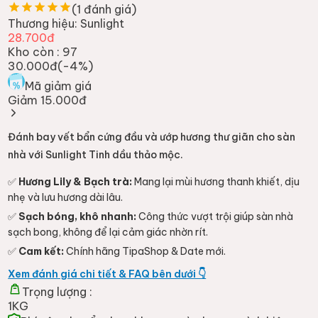
(
1
đánh giá)
Thương hiệu:
Sunlight
28.700đ
Kho còn :
97
30.000đ
(-
4
%)
Mã giảm giá
Giảm 15.000đ
Đánh bay vết bẩn cứng đầu và ướp hương thư giãn cho sàn
nhà với Sunlight Tinh dầu thảo mộc.
✅
Hương Lily & Bạch trà:
Mang lại mùi hương thanh khiết, dịu
nhẹ và lưu hương dài lâu.
✅
Sạch bóng, khô nhanh:
Công thức vượt trội giúp sàn nhà
sạch bong, không để lại cảm giác nhờn rít.
✅
Cam kết:
Chính hãng TipaShop & Date mới.
Xem đánh giá chi tiết & FAQ bên dưới 👇
Trọng lượng :
1KG