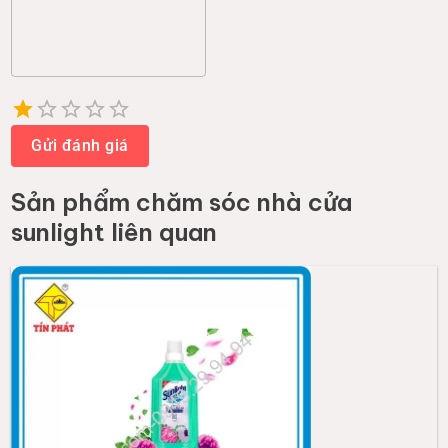
Empty
1 Star
2 Stars
3 Stars
4 Stars
5 Stars
Gửi đánh giá
Sản phẩm
chăm sóc nhà cửa
sunlight
liên quan