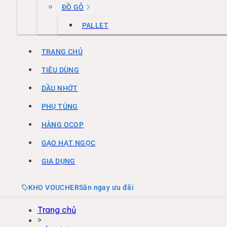
ĐỒ GỖ
PALLET
TRANG CHỦ
TIÊU DÙNG
DẦU NHỚT
PHỤ TÙNG
HÀNG OCOP
GẠO HẠT NGỌC
GIA DỤNG
KHO VOUCHER
Săn ngay ưu đãi
Trang chủ
>