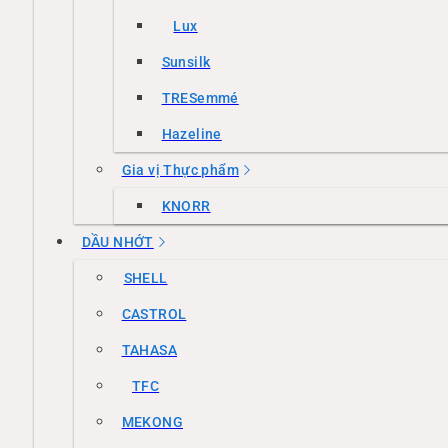
Lux
Sunsilk
TRESemmé
Hazeline
Gia vị Thực phẩm
KNORR
DẦU NHỚT
SHELL
CASTROL
TAHASA
TFC
MEKONG