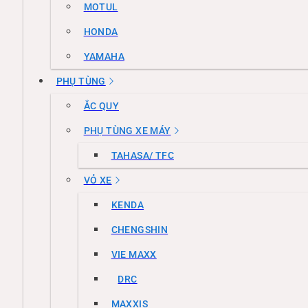
MOTUL
HONDA
YAMAHA
PHỤ TÙNG
ẮC QUY
PHỤ TÙNG XE MÁY
TAHASA/ TFC
VỎ XE
KENDA
CHENGSHIN
VIE MAXX
DRC
MAXXIS