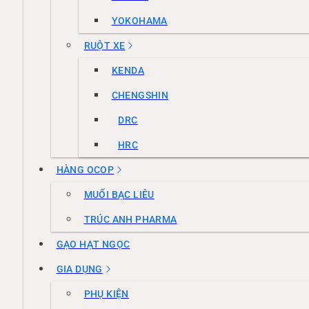
YOKOHAMA
RUỘT XE
KENDA
CHENGSHIN
DRC
HRC
HÀNG OCOP
MUỐI BẠC LIÊU
TRÚC ANH PHARMA
GẠO HẠT NGỌC
GIA DỤNG
PHỤ KIỆN