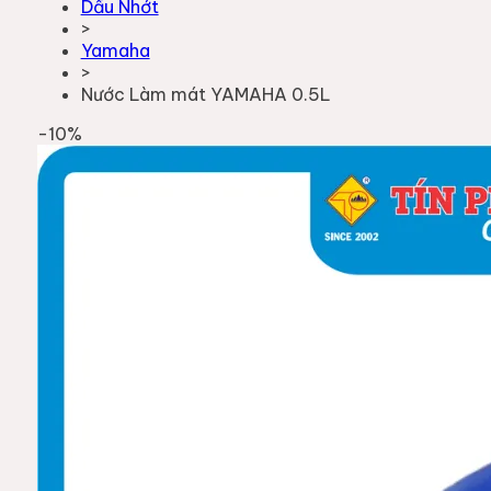
Dầu Nhớt
>
Yamaha
>
Nước Làm mát YAMAHA 0.5L
-
10
%