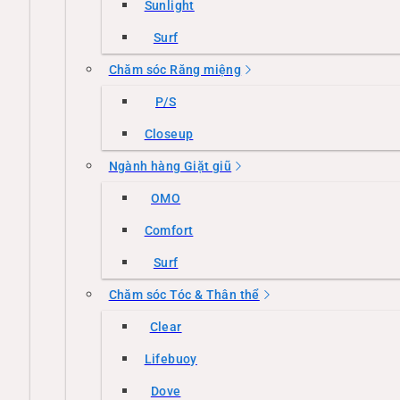
Sunlight
Surf
Chăm sóc Răng miệng
P/S
Closeup
Ngành hàng Giặt giũ
OMO
Comfort
Surf
Chăm sóc Tóc & Thân thể
Clear
Lifebuoy
Dove