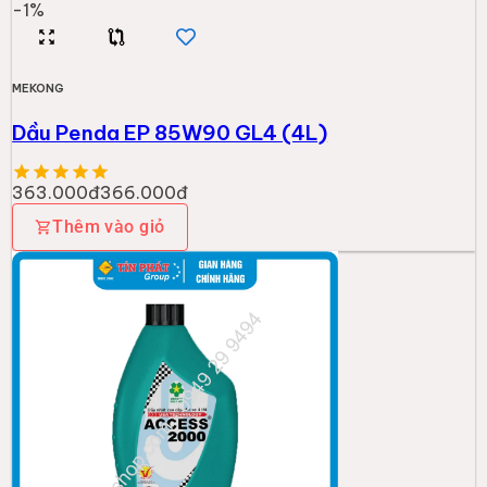
-
1
%
MEKONG
Dầu Penda EP 85W90 GL4 (4L)
363.000đ
366.000đ
Thêm vào giỏ