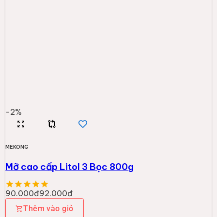
-
2
%
MEKONG
Mỡ cao cấp Litol 3 Bọc 800g
90.000đ
92.000đ
Thêm vào giỏ