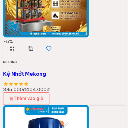
-
5
%
MEKONG
Kệ Nhớt Mekong
385.000đ
404.000đ
Thêm vào giỏ