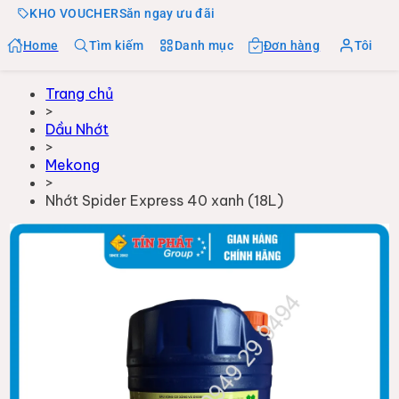
KHO VOUCHER
Săn ngay ưu đãi
Home
Tìm kiếm
Danh mục
Đơn hàng
Tôi
Trang chủ
>
Dầu Nhớt
>
Mekong
>
Nhớt Spider Express 40 xanh (18L)