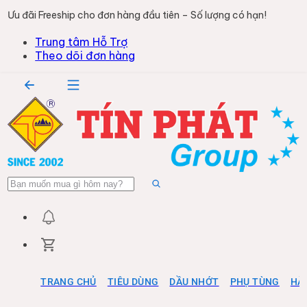
Ưu đãi Freeship cho đơn hàng đầu tiên – Số lượng có hạn!
Trung tâm Hỗ Trợ
Theo dõi đơn hàng
TRANG CHỦ
TIÊU DÙNG
DẦU NHỚT
PHỤ TÙNG
HÀ