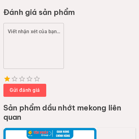
Đánh giá sản phẩm
Viết nhận xét của bạn (chất lượng, đóng gói, giao hàng...)
Empty
1 Star
2 Stars
3 Stars
4 Stars
5 Stars
Gửi đánh giá
Sản phẩm
dầu nhớt mekong
liên
quan