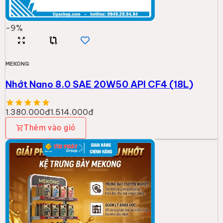
-
9
%
MEKONG
Nhớt Nano 8.0 SAE 20W50 API CF4 (18L)
1.380.000đ
1.514.000đ
Thêm vào giỏ