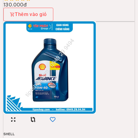
130.000đ
Thêm vào giỏ
SHELL