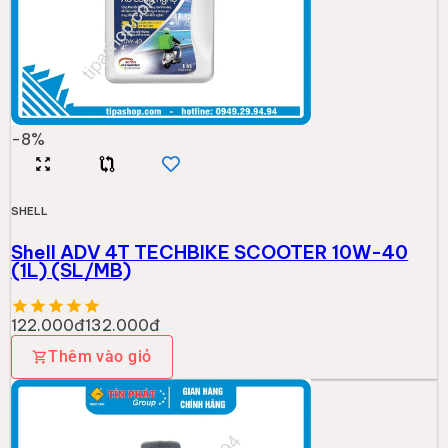
-
8
%
SHELL
Shell ADV 4T TECHBIKE SCOOTER 10W-40
(1L) (SL/MB)
122.000đ
132.000đ
Thêm vào giỏ