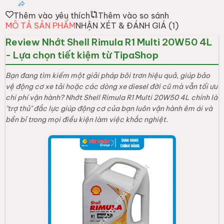
Thêm vào yêu thích
Thêm vào so sánh
MÔ TẢ SẢN PHẨM
NHẬN XÉT & ĐÁNH GIÁ (
1
)
Review Nhớt Shell Rimula R1 Multi 20W50 4L
- Lựa chọn tiết kiệm từ TipaShop
Bạn đang tìm kiếm một giải pháp bôi trơn hiệu quả, giúp bảo
vệ động cơ xe tải hoặc các dòng xe diesel đời cũ mà vẫn tối ưu
chi phí vận hành? Nhớt Shell Rimula R1 Multi 20W50 4L chính là
"trợ thủ" đắc lực giúp động cơ của bạn luôn vận hành êm ái và
bền bỉ trong mọi điều kiện làm việc khắc nghiệt.