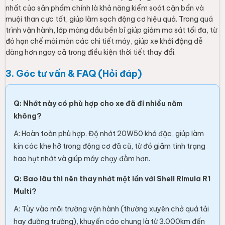
nhất của sản phẩm chính là khả năng kiểm soát cặn bẩn và
muội than cực tốt, giúp làm sạch động cơ hiệu quả. Trong quá
trình vận hành, lớp màng dầu bền bỉ giúp giảm ma sát tối đa, từ
đó hạn chế mài mòn các chi tiết máy, giúp xe khởi động dễ
dàng hơn ngay cả trong điều kiện thời tiết thay đổi.
3. Góc tư vấn & FAQ (Hỏi đáp)
Q: Nhớt này có phù hợp cho xe đã đi nhiều năm
không?
A: Hoàn toàn phù hợp. Độ nhớt 20W50 khá đặc, giúp làm
kín các khe hở trong động cơ đã cũ, từ đó giảm tình trạng
hao hụt nhớt và giúp máy chạy đằm hơn.
Q: Bao lâu thì nên thay nhớt một lần với Shell Rimula R1
Multi?
A: Tùy vào môi trường vận hành (thường xuyên chở quá tải
hay đường trường), khuyến cáo chung là từ 3.000km đến