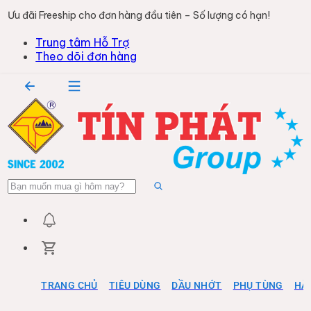
Ưu đãi Freeship cho đơn hàng đầu tiên – Số lượng có hạn!
Trung tâm Hỗ Trợ
Theo dõi đơn hàng
TRANG CHỦ
TIÊU DÙNG
DẦU NHỚT
PHỤ TÙNG
HÀ