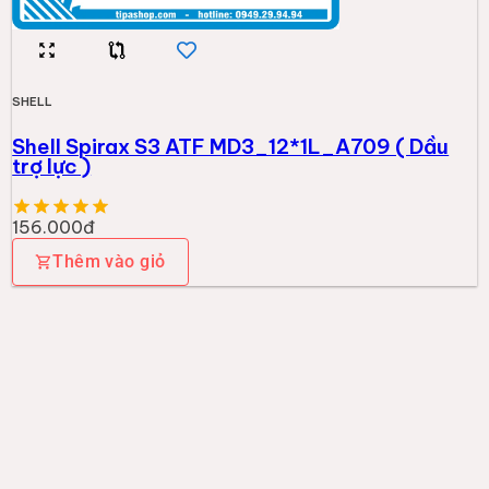
SHELL
Shell Spirax S3 ATF MD3_12*1L_A709 ( Dầu
trợ lực )
156.000đ
Thêm vào giỏ