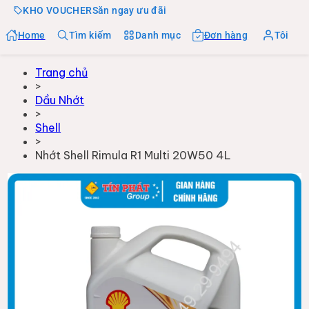
KHO VOUCHER
Săn ngay ưu đãi
Home
Tìm kiếm
Danh mục
Đơn hàng
Tôi
Trang chủ
>
Dầu Nhớt
>
Shell
>
Nhớt Shell Rimula R1 Multi 20W50 4L