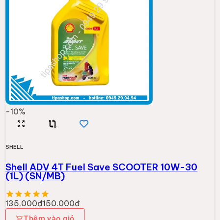
-
10
%
SHELL
Shell ADV 4T Fuel Save SCOOTER 10W-30
(1L) (SN/MB)
135.000đ
150.000đ
Thêm vào giỏ