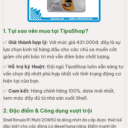
1. Tại sao nên mua tại TipaShop?
✅
Giá thành hợp lý:
Với mức giá 431.000đ, đây là sự
lựa chọn kinh tế hàng đầu cho các chủ xe muốn cắt
giảm chi phí bảo trì mà vẫn đảm bảo chất lượng.
✅
Hỗ trợ kỹ thuật:
Đội ngũ TipaShop luôn sẵn sàng tư
vấn chọn độ nhớt phù hợp nhất với tình trạng động cơ
hiện tại của bạn.
✅
Cam kết:
Hàng chính hãng 100%, date mới nhất,
tem mác đầy đủ từ nhà sản xuất Shell.
2. Đặc điểm & Công dụng vượt trội
Shell Rimula R1 Multi 20W50 là dòng nhớt đa cấp được thiết kế
đặc biệt cho các động cơ diesel hạng nặng. Điểm mạnh lớn