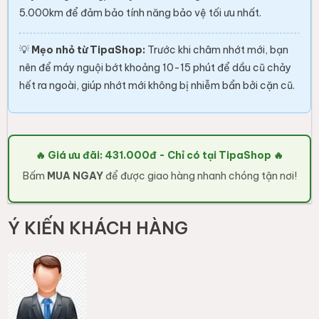
5.000km để đảm bảo tính năng bảo vệ tối ưu nhất.
💡
Mẹo nhỏ từ TipaShop:
Trước khi châm nhớt mới, bạn
nên để máy nguội bớt khoảng 10-15 phút để dầu cũ chảy
hết ra ngoài, giúp nhớt mới không bị nhiễm bẩn bởi cặn cũ.
🔥 Giá ưu đãi: 431.000đ - Chỉ có tại TipaShop 🔥
Bấm
MUA NGAY
để được giao hàng nhanh chóng tận nơi!
Ý KIẾN KHÁCH HÀNG