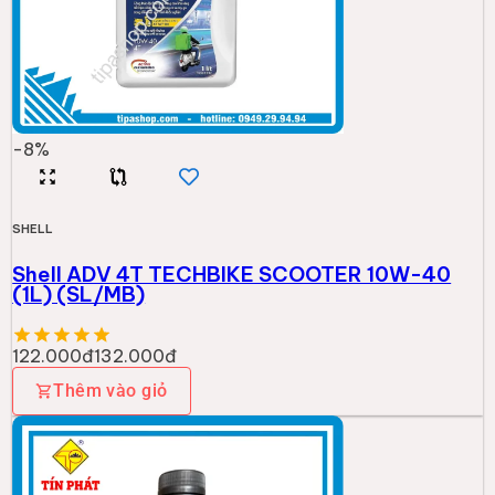
-
8
%
SHELL
Shell ADV 4T TECHBIKE SCOOTER 10W-40
(1L) (SL/MB)
122.000đ
132.000đ
Thêm vào giỏ