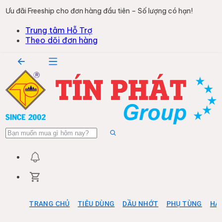
Ưu đãi Freeship cho đơn hàng đầu tiên – Số lượng có hạn!
Trung tâm Hỗ Trợ
Theo dõi đơn hàng
TRANG CHỦ
TIÊU DÙNG
DẦU NHỚT
PHỤ TÙNG
HÀ