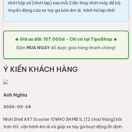
nhớt hộp số (nhớt lap) sau mỗi 2 lần thay nhớt máy để bộ
truyền động của xe tay ga luôn êm ái, tránh hú lap nhé!
🔥 Giá ưu đãi: 157.000đ - Chỉ có tại TipaShop 🔥
Bấm
MUA NGAY
để được giao hàng nhanh chóng!
Ý KIẾN KHÁCH HÀNG
Anh Nghia
2026-03-24
Nhớt Shell AX7 Scooter 10W40 SN MB 1L (12 chai/thùng) bôi
trơn tốt, vận hành êm ái và giúp xe tay ga hoạt động ổn định,