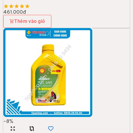
461.000đ
Thêm vào giỏ
-
8
%