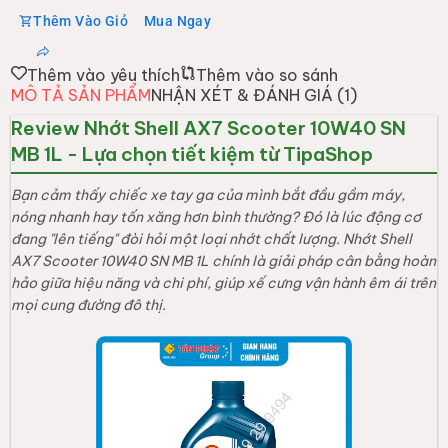
Thêm Vào Giỏ
Mua Ngay
Thêm vào yêu thích
Thêm vào so sánh
MÔ TẢ SẢN PHẨM
NHẬN XÉT & ĐÁNH GIÁ (
1
)
Review Nhớt Shell AX7 Scooter 10W40 SN
MB 1L - Lựa chọn tiết kiệm từ TipaShop
Bạn cảm thấy chiếc xe tay ga của mình bắt đầu gầm máy,
nóng nhanh hay tốn xăng hơn bình thường? Đó là lúc động cơ
đang "lên tiếng" đòi hỏi một loại nhớt chất lượng. Nhớt Shell
AX7 Scooter 10W40 SN MB 1L chính là giải pháp cân bằng hoàn
hảo giữa hiệu năng và chi phí, giúp xế cưng vận hành êm ái trên
mọi cung đường đô thị.