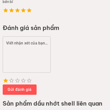
bền bỉ
Đánh giá sản phẩm
Viết nhận xét của bạn (chất lượng, đóng gói, giao hàng...)
Empty
1 Star
2 Stars
3 Stars
4 Stars
5 Stars
Gửi đánh giá
Sản phẩm
dầu nhớt shell
liên quan