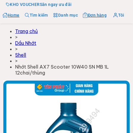
KHO VOUCHER
Săn ngay ưu đãi
Home
Tìm kiếm
Danh mục
Đơn hàng
Tôi
Trang chủ
>
Dầu Nhớt
>
Shell
>
Nhớt Shell AX7 Scooter 10W40 SN MB 1L
12chai/thùng