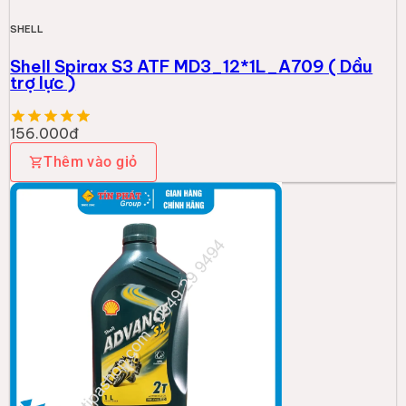
SHELL
Shell Spirax S3 ATF MD3_12*1L_A709 ( Dầu
trợ lực )
156.000đ
Thêm vào giỏ