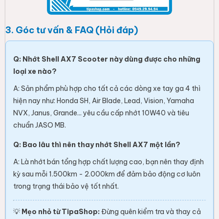
3. Góc tư vấn & FAQ (Hỏi đáp)
Q: Nhớt Shell AX7 Scooter này dùng được cho những
loại xe nào?
A: Sản phẩm phù hợp cho tất cả các dòng xe tay ga 4 thì
hiện nay như: Honda SH, Air Blade, Lead, Vision, Yamaha
NVX, Janus, Grande... yêu cầu cấp nhớt 10W40 và tiêu
chuẩn JASO MB.
Q: Bao lâu thì nên thay nhớt Shell AX7 một lần?
A: Là nhớt bán tổng hợp chất lượng cao, bạn nên thay định
kỳ sau mỗi 1.500km - 2.000km để đảm bảo động cơ luôn
trong trạng thái bảo vệ tốt nhất.
💡
Mẹo nhỏ từ TipaShop:
Đừng quên kiểm tra và thay cả