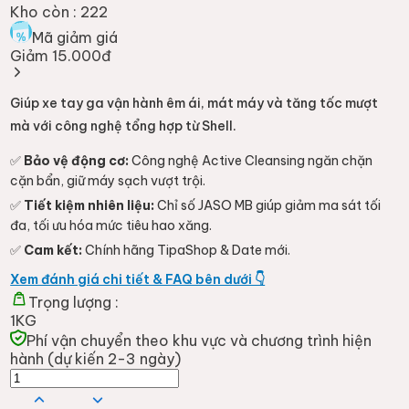
Kho còn :
222
Mã giảm giá
Giảm 15.000đ
Giúp xe tay ga vận hành êm ái, mát máy và tăng tốc mượt
mà với công nghệ tổng hợp từ Shell.
✅
Bảo vệ động cơ:
Công nghệ Active Cleansing ngăn chặn
cặn bẩn, giữ máy sạch vượt trội.
✅
Tiết kiệm nhiên liệu:
Chỉ số JASO MB giúp giảm ma sát tối
đa, tối ưu hóa mức tiêu hao xăng.
✅
Cam kết:
Chính hãng TipaShop & Date mới.
Xem đánh giá chi tiết & FAQ bên dưới 👇
Trọng lượng :
1KG
Phí vận chuyển theo khu vực và chương trình hiện
hành (dự kiến 2-3 ngày)