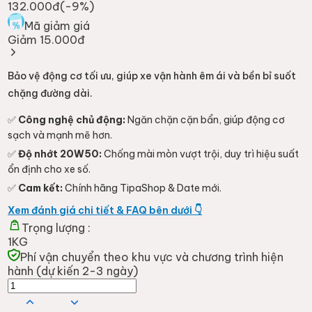
132.000đ
(-
9
%)
Mã giảm giá
Giảm 15.000đ
Bảo vệ động cơ tối ưu, giúp xe vận hành êm ái và bền bỉ suốt
chặng đường dài.
✅
Công nghệ chủ động:
Ngăn chặn cặn bẩn, giúp động cơ
sạch và mạnh mẽ hơn.
✅
Độ nhớt 20W50:
Chống mài mòn vượt trội, duy trì hiệu suất
ổn định cho xe số.
✅
Cam kết:
Chính hãng TipaShop & Date mới.
Xem đánh giá chi tiết & FAQ bên dưới 👇
Trọng lượng :
1KG
Phí vận chuyển theo khu vực và chương trình hiện
hành (dự kiến 2-3 ngày)