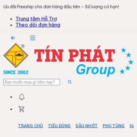
Ưu đãi Freeship cho đơn hàng đầu tiên – Số lượng có hạn!
Trung tâm Hỗ Trợ
Theo dõi đơn hàng
TRANG CHỦ
TIÊU DÙNG
DẦU NHỚT
PHỤ TÙNG
HÀ