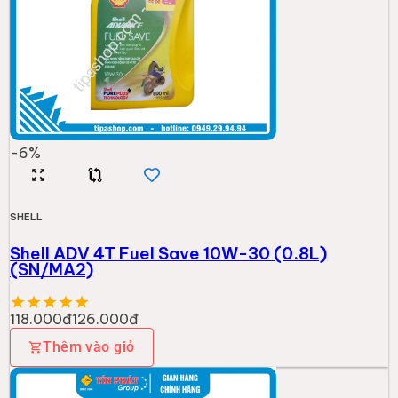
-
6
%
SHELL
Shell ADV 4T Fuel Save 10W-30 (0.8L)
(SN/MA2)
118.000đ
126.000đ
Thêm vào giỏ