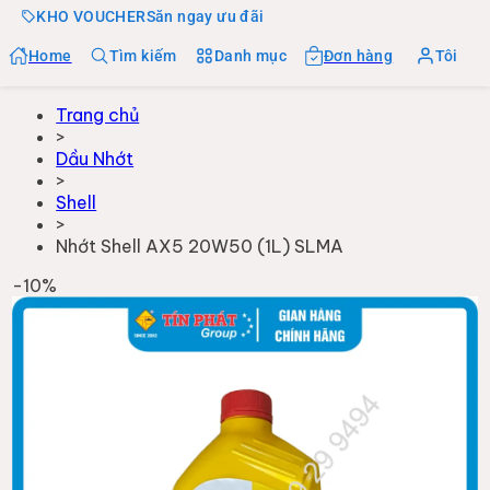
KHO VOUCHER
Săn ngay ưu đãi
Home
Tìm kiếm
Danh mục
Đơn hàng
Tôi
Trang chủ
>
Dầu Nhớt
>
Shell
>
Nhớt Shell AX5 20W50 (1L) SLMA
-
10
%