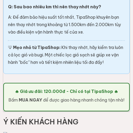
Q: Sau bao nhiêu km thì nên thay nhớt này?
A: Để đảm bảo hiệu suất tốt nhất, TipaShop khuyên bạn
nên thay nhớt trong khoảng từ 1.500km đến 2.000km tùy
vào điều kiện vận hành thực tế của xe.
💡
Mẹo nhỏ từ TipaShop:
Khi thay nhớt, hãy kiểm tra luôn
cả lọc gió và bugi. Một chiếc lọc gió sạch sẽ giúp xe vận
hành "bốc" hơn và tiết kiệm nhiên liệu tối đa đấy!
🔥 Giá ưu đãi: 120.000đ - Chỉ có tại TipaShop 🔥
Bấm
MUA NGAY
để được giao hàng nhanh chóng tận nhà!
Ý KIẾN KHÁCH HÀNG