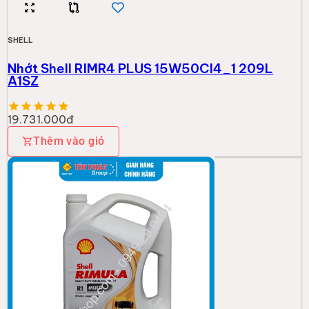
SHELL
Nhớt Shell RIMR4 PLUS 15W50CI4_1 209L
A1SZ
19.731.000đ
Thêm vào giỏ