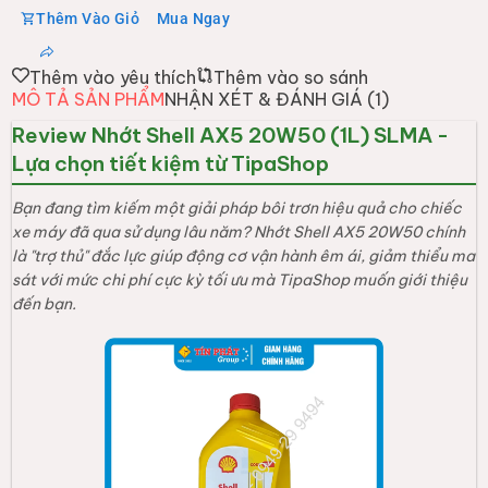
Thêm Vào Giỏ
Mua Ngay
Thêm vào yêu thích
Thêm vào so sánh
MÔ TẢ SẢN PHẨM
NHẬN XÉT & ĐÁNH GIÁ (
1
)
Review Nhớt Shell AX5 20W50 (1L) SLMA -
Lựa chọn tiết kiệm từ TipaShop
Bạn đang tìm kiếm một giải pháp bôi trơn hiệu quả cho chiếc
xe máy đã qua sử dụng lâu năm? Nhớt Shell AX5 20W50 chính
là "trợ thủ" đắc lực giúp động cơ vận hành êm ái, giảm thiểu ma
sát với mức chi phí cực kỳ tối ưu mà TipaShop muốn giới thiệu
đến bạn.