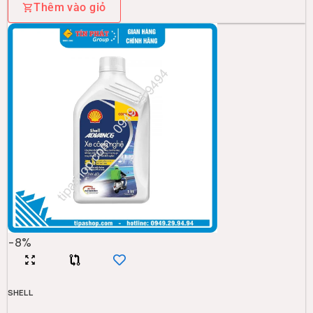
Thêm vào giỏ
-
8
%
SHELL