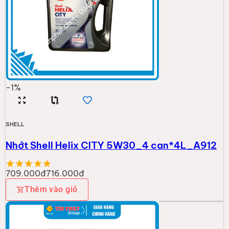
-
1
%
SHELL
Nhớt Shell Helix CITY 5W30_4 can*4L_A912
709.000đ
716.000đ
Thêm vào giỏ