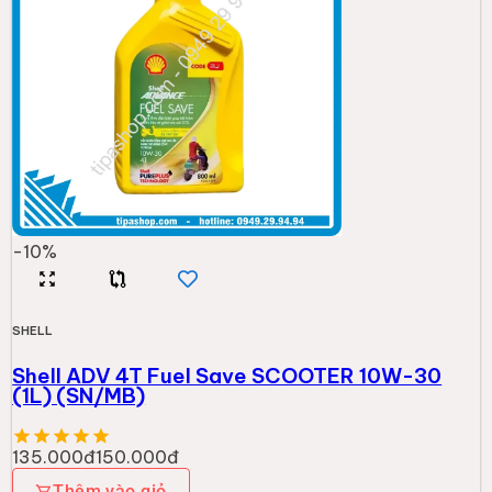
-
10
%
SHELL
Shell ADV 4T Fuel Save SCOOTER 10W-30
(1L) (SN/MB)
135.000đ
150.000đ
Thêm vào giỏ