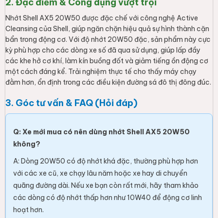
2. Đặc điểm & Công dụng vượt trội
Nhớt Shell AX5 20W50 được đặc chế với công nghệ Active
Cleansing của Shell, giúp ngăn chặn hiệu quả sự hình thành cặn
bẩn trong động cơ. Với độ nhớt 20W50 đặc, sản phẩm này cực
kỳ phù hợp cho các dòng xe số đã qua sử dụng, giúp lấp đầy
các khe hở cơ khí, làm kín buồng đốt và giảm tiếng ồn động cơ
một cách đáng kể. Trải nghiệm thực tế cho thấy máy chạy
đằm hơn, ổn định trong các điều kiện đường sá đô thị đông đúc.
3. Góc tư vấn & FAQ (Hỏi đáp)
Q: Xe mới mua có nên dùng nhớt Shell AX5 20W50
không?
A: Dòng 20W50 có độ nhớt khá đặc, thường phù hợp hơn
với các xe cũ, xe chạy lâu năm hoặc xe hay di chuyển
quãng đường dài. Nếu xe bạn còn rất mới, hãy tham khảo
các dòng có độ nhớt thấp hơn như 10W40 để động cơ linh
hoạt hơn.