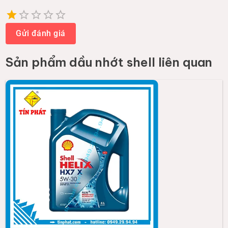
Empty
1 Star
2 Stars
3 Stars
4 Stars
5 Stars
Gửi đánh giá
Sản phẩm
dầu nhớt shell
liên quan