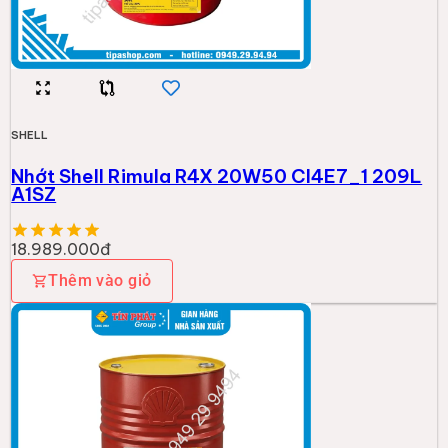
SHELL
Nhớt Shell RIMR4 PLUS 15W40CI4E7_1 209L
A1SZ
19.731.000đ
Thêm vào giỏ