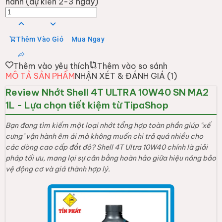
1. Tại sao nên mua tại TipaShop?
✅
Tư vấn tận tâm:
Đội ngũ TipaShop luôn sẵn sàng hỗ
trợ bạn chọn loại nhớt phù hợp nhất với dòng xe và
điều kiện di chuyển thực tế.
✅
Chất lượng đảm bảo:
Chúng tôi nói không với hàng
giả, hàng nhái, bảo vệ tối đa tuổi thọ động cơ xe của
bạn.