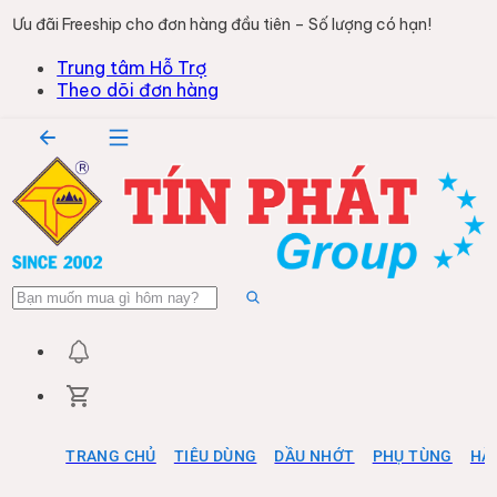
Ưu đãi Freeship cho đơn hàng đầu tiên – Số lượng có hạn!
Trung tâm Hỗ Trợ
Theo dõi đơn hàng
TRANG CHỦ
TIÊU DÙNG
DẦU NHỚT
PHỤ TÙNG
HÀ