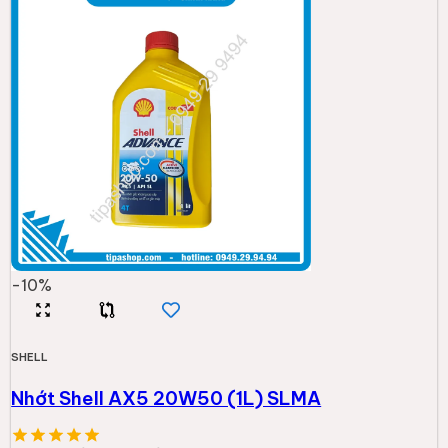
120.000đ
132.000đ
Thêm vào giỏ
-
1
%