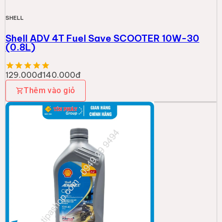
SHELL
Shell Advance City 10W-40 (1L) SP/MA2
161.000đ
Thêm vào giỏ