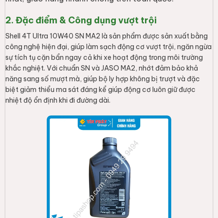
3. Góc tư vấn & FAQ (Hỏi đáp)
Q: Nhớt Shell 10W40 phù hợp với dòng xe nào?
A: Đây là loại nhớt đa dụng, rất phù hợp cho hầu hết các
dòng xe số phổ thông và xe côn tay hiện nay nhờ độ nhớt
10W40 ổn định trong nhiều điều kiện thời tiết.
Q: Bao nhiêu km thì nên thay nhớt Shell 4T Ultra?
A: Với chất lượng tổng hợp, bạn có thể yên tâm sử dụng
trong khoảng 2.000 - 3.000km tùy thuộc vào điều kiện
vận hành và môi trường giao thông (thành phố hay đường
trường).