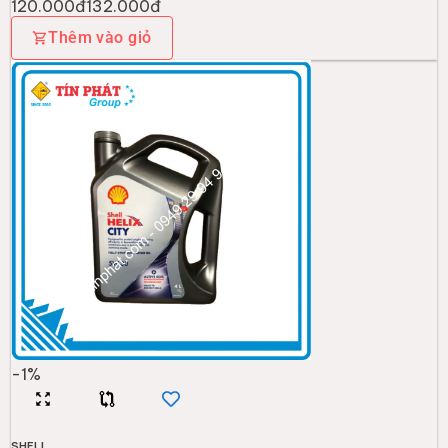
SHELL
Nhớt Shell Helix CITY 5W30_4 can*4L_A912
709.000đ
716.000đ
Thêm vào giỏ