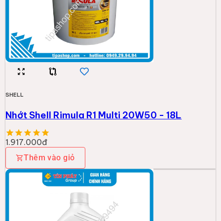
-
8
%
SHELL
Shell ADV 4T TECHBIKE SCOOTER 10W-40
(1L) (SL/MB)
122.000đ
132.000đ