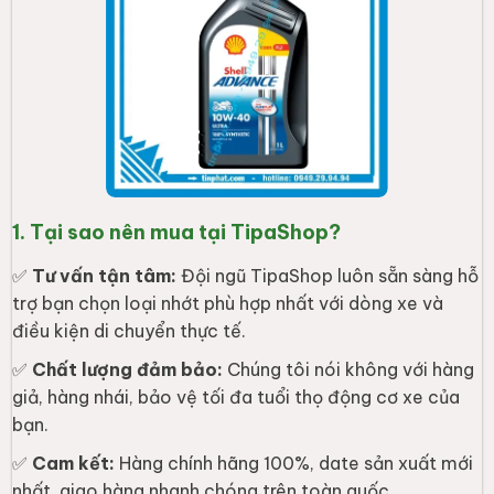
✅
Cam kết:
Hàng chính hãng 100%, date sản xuất mới
nhất, giao hàng nhanh chóng trên toàn quốc.
2. Đặc điểm & Công dụng vượt trội
Shell 4T Ultra 10W40 SN MA2 là sản phẩm được sản xuất bằng
công nghệ hiện đại, giúp làm sạch động cơ vượt trội, ngăn ngừa
sự tích tụ cặn bẩn ngay cả khi xe hoạt động trong môi trường
khắc nghiệt. Với chuẩn SN và JASO MA2, nhớt đảm bảo khả
năng sang số mượt mà, giúp bộ ly hợp không bị trượt và đặc
biệt giảm thiểu ma sát đáng kể giúp động cơ luôn giữ được
nhiệt độ ổn định khi đi đường dài.