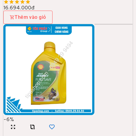
SHELL
Shell ADV 4T Fuel Save 10W-30 (0.8L)
(SN/MA2)
118.000đ
126.000đ
Thêm vào giỏ