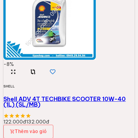
Thêm vào giỏ
SHELL
Shell ADVANCE SX2PREDL (2 Thì ) 1L