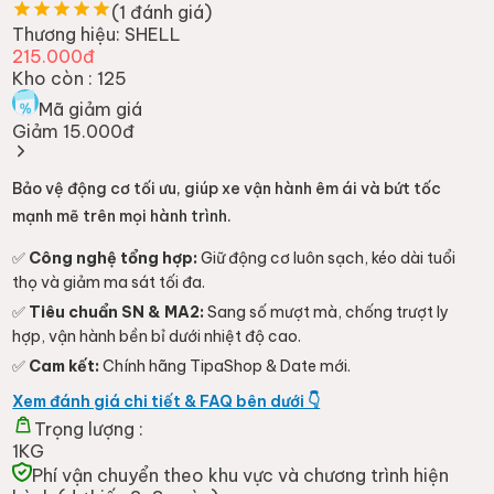
1KG
Phí vận chuyển theo khu vực và chương trình hiện
hành (dự kiến 2-3 ngày)
Thêm Vào Giỏ
Mua Ngay
Thêm vào yêu thích
Thêm vào so sánh
MÔ TẢ SẢN PHẨM
NHẬN XÉT & ĐÁNH GIÁ (
1
)
Review Nhớt Shell 4T ULTRA 10W40 SN MA2
1L - Lựa chọn tiết kiệm từ TipaShop
Bạn đang tìm kiếm một loại nhớt tổng hợp toàn phần giúp "xế
cưng" vận hành êm ái mà không muốn chi trả quá nhiều cho
các dòng cao cấp đắt đỏ? Shell 4T Ultra 10W40 chính là giải
pháp tối ưu, mang lại sự cân bằng hoàn hảo giữa hiệu năng bảo
vệ động cơ và giá thành hợp lý.