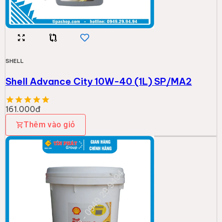
SHELL
Nhớt Shell Rimula R1 Multi 20W50 - 18L
1.917.000đ
Thêm vào giỏ