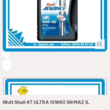
Nhớt Shell 4T ULTRA 10W40 SN MA2 1L
(
1
đánh giá)
Thương hiệu:
SHELL
215.000đ
Kho còn :
125
Mã giảm giá
Giảm 15.000đ
Bảo vệ động cơ tối ưu, giúp xe vận hành êm ái và bứt tốc
mạnh mẽ trên mọi hành trình.
✅
Công nghệ tổng hợp:
Giữ động cơ luôn sạch, kéo dài tuổi
thọ và giảm ma sát tối đa.
✅
Tiêu chuẩn SN & MA2:
Sang số mượt mà, chống trượt ly
hợp, vận hành bền bỉ dưới nhiệt độ cao.
✅
Cam kết:
Chính hãng TipaShop & Date mới.
Xem đánh giá chi tiết & FAQ bên dưới 👇
Trọng lượng :