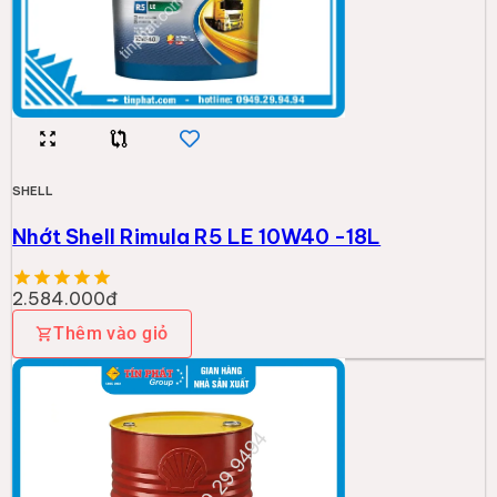
SHELL
Nhớt Shell RIMR4 PLUS 15W50CI4_1 209L
A1SZ
19.731.000đ
Thêm vào giỏ