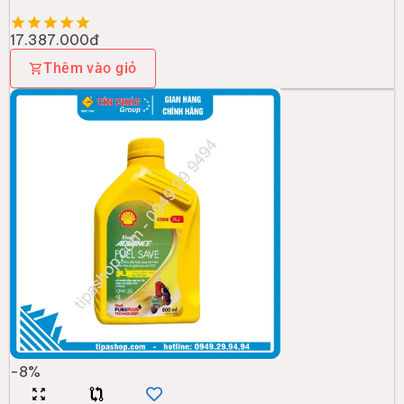
-
8
%
SHELL
Shell ADV 4T Fuel Save SCOOTER 10W-30
(0.8L)
129.000đ
140.000đ
Thêm vào giỏ