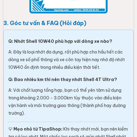
💡
Mẹo nhỏ từ TipaShop:
Khi thay nhớt mới, bạn nên kiểm
tra cả lọc nhớt. Một chiếc lọc sạch sẽ giúp nhớt Shell phát
huy tối đa công năng bảo vệ động cơ.
🔥 Giá ưu đãi: 215.000đ - Chỉ có tại TipaShop 🔥
Bấm
MUA NGAY
để được giao hàng nhanh chóng!
Ý KIẾN KHÁCH HÀNG
Anh Nghia
2026-03-24
Nhớt Shell 4T Ultra 10W40 SN MA2 1L bôi trơn vượt trội, bảo vệ