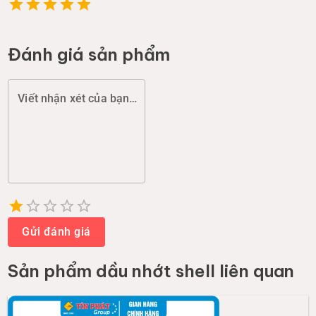
-
10
%
SHELL
Nhớt Shell AX5 20W50 (1L) SLMA