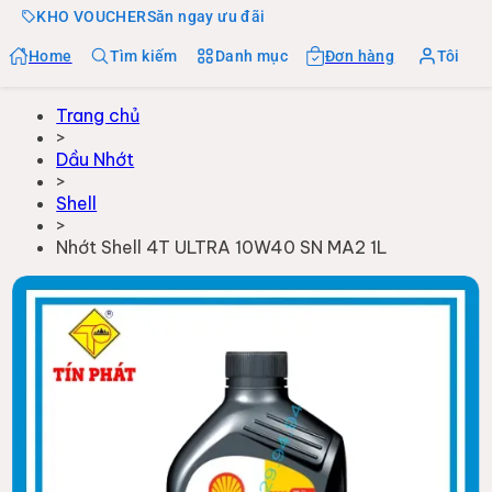
KHO VOUCHER
Săn ngay ưu đãi
Home
Tìm kiếm
Danh mục
Đơn hàng
Tôi
Trang chủ
>
Dầu Nhớt
>
Shell
>
Nhớt Shell 4T ULTRA 10W40 SN MA2 1L