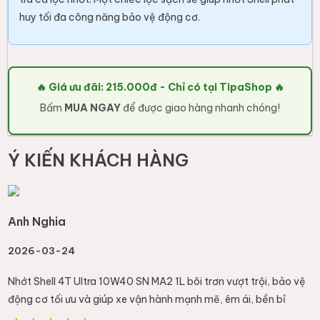
động cơ tối ưu và giúp xe vận hành mạnh mẽ, êm ái, bền bỉ
Đánh giá sản phẩm
Viết nhận xét của bạn (chất lượng, đóng gói, giao hàng...)
Empty
1 Star
2 Stars
3 Stars
4 Stars
5 Stars
Gửi đánh giá
Sản phẩm
dầu nhớt shell
liên quan