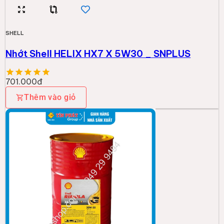
SHELL
Nhớt Shell Rimula R4X 20W50 CI4E7_1 209L
A1SZ
18.989.000đ
Thêm vào giỏ