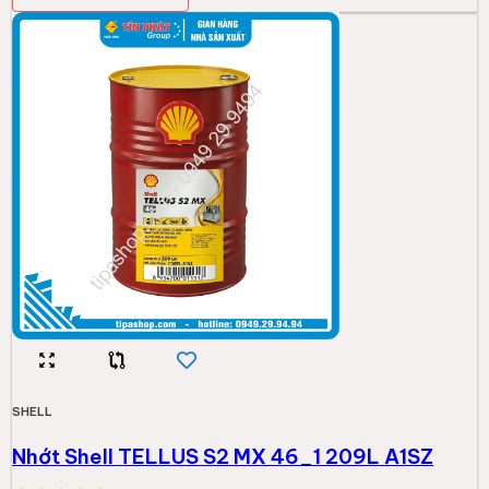
Nhớt Shell TELLUS S2 MX 46_1 209L A1SZ
16.694.000đ
Thêm vào giỏ
-
6
%