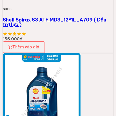
SHELL
Shell Spirax S3 ATF MD3_12*1L_A709 ( Dầu
trợ lực )
156.000đ
Thêm vào giỏ