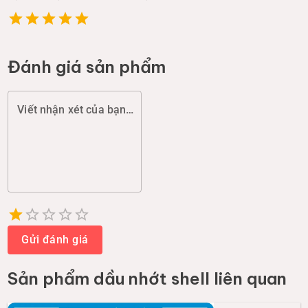
Đánh giá sản phẩm
Viết nhận xét của bạn (chất lượng, đóng gói, giao hàng...)
Empty
1 Star
2 Stars
3 Stars
4 Stars
5 Stars
Gửi đánh giá
Sản phẩm
dầu nhớt shell
liên quan