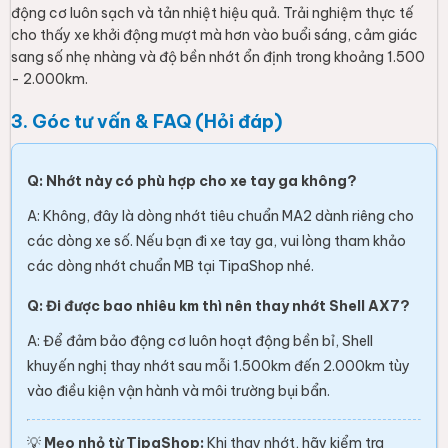
động cơ luôn sạch và tản nhiệt hiệu quả. Trải nghiệm thực tế
cho thấy xe khởi động mượt mà hơn vào buổi sáng, cảm giác
sang số nhẹ nhàng và độ bền nhớt ổn định trong khoảng 1.500
- 2.000km.
3. Góc tư vấn & FAQ (Hỏi đáp)
Q: Nhớt này có phù hợp cho xe tay ga không?
A: Không, đây là dòng nhớt tiêu chuẩn MA2 dành riêng cho
các dòng xe số. Nếu bạn đi xe tay ga, vui lòng tham khảo
các dòng nhớt chuẩn MB tại TipaShop nhé.
Q: Đi được bao nhiêu km thì nên thay nhớt Shell AX7?
A: Để đảm bảo động cơ luôn hoạt động bền bỉ, Shell
khuyến nghị thay nhớt sau mỗi 1.500km đến 2.000km tùy
vào điều kiện vận hành và môi trường bụi bẩn.
💡
Mẹo nhỏ từ TipaShop:
Khi thay nhớt, hãy kiểm tra