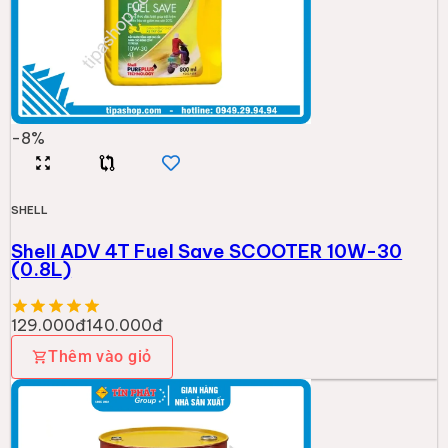
-
8
%
SHELL
Shell ADV 4T Fuel Save SCOOTER 10W-30
(0.8L)
129.000đ
140.000đ
Thêm vào giỏ