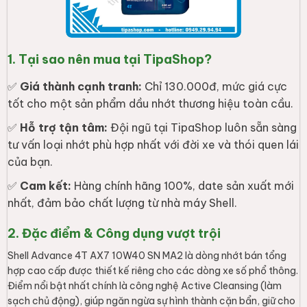
1. Tại sao nên mua tại TipaShop?
✅
Giá thành cạnh tranh:
Chỉ 130.000đ, mức giá cực
tốt cho một sản phẩm dầu nhớt thương hiệu toàn cầu.
✅
Hỗ trợ tận tâm:
Đội ngũ tại TipaShop luôn sẵn sàng
tư vấn loại nhớt phù hợp nhất với đời xe và thói quen lái
của bạn.
✅
Cam kết:
Hàng chính hãng 100%, date sản xuất mới
nhất, đảm bảo chất lượng từ nhà máy Shell.
2. Đặc điểm & Công dụng vượt trội
Shell Advance 4T AX7 10W40 SN MA2 là dòng nhớt bán tổng
hợp cao cấp được thiết kế riêng cho các dòng xe số phổ thông.
Điểm nổi bật nhất chính là công nghệ Active Cleansing (làm
sạch chủ động), giúp ngăn ngừa sự hình thành cặn bẩn, giữ cho