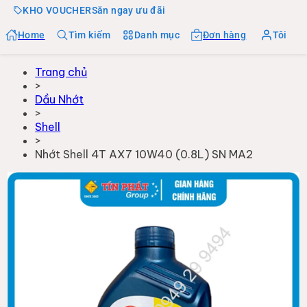
KHO VOUCHER
Săn ngay ưu đãi
Home
Tìm kiếm
Danh mục
Đơn hàng
Tôi
Trang chủ
>
Dầu Nhớt
>
Shell
>
Nhớt Shell 4T AX7 10W40 (0.8L) SN MA2