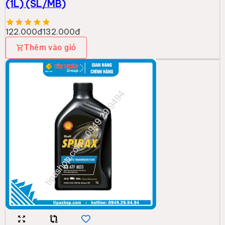
(1L) (SL/MB)
122.000đ
132.000đ
Thêm vào giỏ