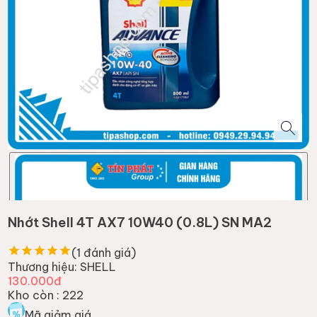
Nhớt Shell 4T AX7 10W40 (0.8L) SN MA2
(
1
đánh giá)
Thương hiệu:
SHELL
130.000đ
Kho còn :
222
Mã giảm giá