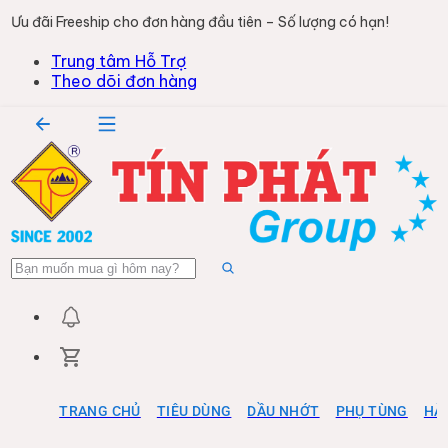
Ưu đãi Freeship cho đơn hàng đầu tiên – Số lượng có hạn!
Trung tâm Hỗ Trợ
Theo dõi đơn hàng
TRANG CHỦ
TIÊU DÙNG
DẦU NHỚT
PHỤ TÙNG
HÀ