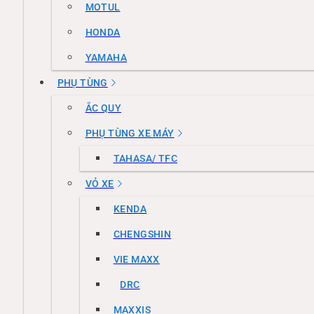
MOTUL
HONDA
YAMAHA
PHỤ TÙNG
ẮC QUY
PHỤ TÙNG XE MÁY
TAHASA/ TFC
VỎ XE
KENDA
CHENGSHIN
VIE MAXX
DRC
MAXXIS