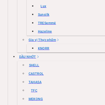
Lux
Sunsilk
TRESemmé
Hazeline
Gia vị Thực phẩm
KNORR
DẦU NHỚT
SHELL
CASTROL
TAHASA
TFC
MEKONG