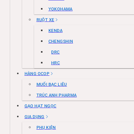
YOKOHAMA
RUỘT XE
KENDA
CHENGSHIN
DRC
HRC
HÀNG OCOP
MUỐI BẠC LIÊU
TRÚC ANH PHARMA
GẠO HẠT NGỌC
GIA DỤNG
PHỤ KIỆN