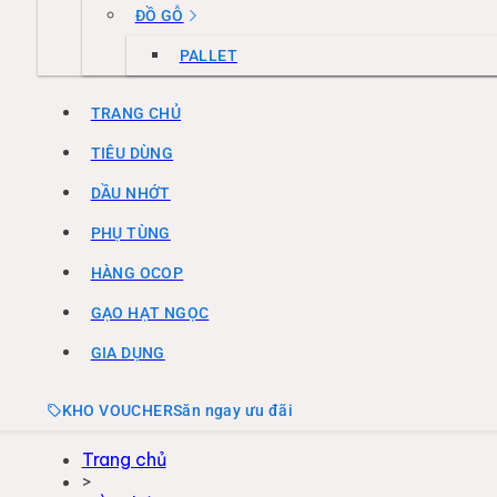
ĐỒ GỖ
PALLET
TRANG CHỦ
TIÊU DÙNG
DẦU NHỚT
PHỤ TÙNG
HÀNG OCOP
GẠO HẠT NGỌC
GIA DỤNG
KHO VOUCHER
Săn ngay ưu đãi
Trang chủ
>