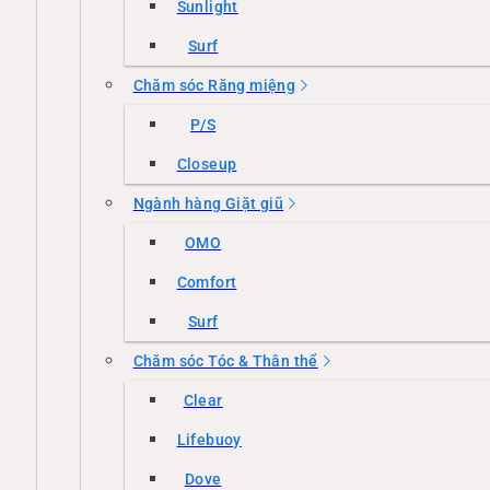
Sunlight
Surf
Chăm sóc Răng miệng
P/S
Closeup
Ngành hàng Giặt giũ
OMO
Comfort
Surf
Chăm sóc Tóc & Thân thể
Clear
Lifebuoy
Dove