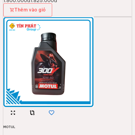
1.800.000đ
1.825.000đ
Thêm vào giỏ
MOTUL