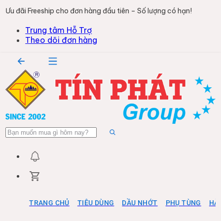
Ưu đãi Freeship cho đơn hàng đầu tiên – Số lượng có hạn!
Trung tâm Hỗ Trợ
Theo dõi đơn hàng
TRANG CHỦ
TIÊU DÙNG
DẦU NHỚT
PHỤ TÙNG
HÀ