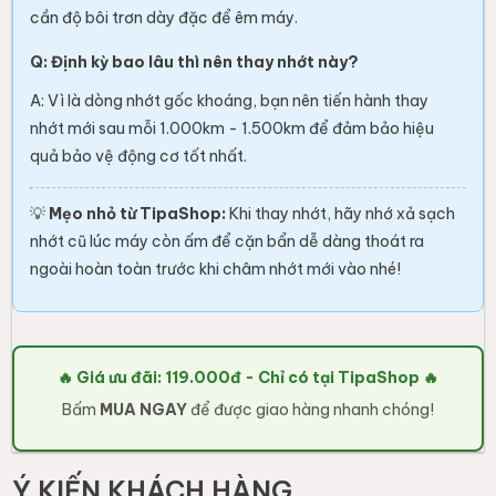
cần độ bôi trơn dày đặc để êm máy.
Q: Định kỳ bao lâu thì nên thay nhớt này?
A: Vì là dòng nhớt gốc khoáng, bạn nên tiến hành thay
nhớt mới sau mỗi 1.000km - 1.500km để đảm bảo hiệu
quả bảo vệ động cơ tốt nhất.
💡
Mẹo nhỏ từ TipaShop:
Khi thay nhớt, hãy nhớ xả sạch
nhớt cũ lúc máy còn ấm để cặn bẩn dễ dàng thoát ra
ngoài hoàn toàn trước khi châm nhớt mới vào nhé!
🔥 Giá ưu đãi: 119.000đ - Chỉ có tại TipaShop 🔥
Bấm
MUA NGAY
để được giao hàng nhanh chóng!
Ý KIẾN KHÁCH HÀNG