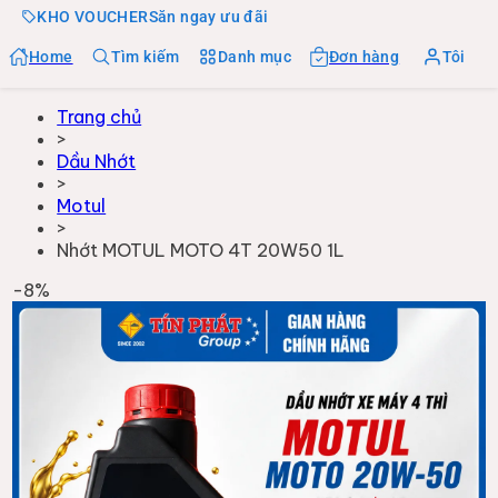
KHO VOUCHER
Săn ngay ưu đãi
Home
Tìm kiếm
Danh mục
Đơn hàng
Tôi
Trang chủ
>
Dầu Nhớt
>
Motul
>
Nhớt MOTUL MOTO 4T 20W50 1L
-
8
%