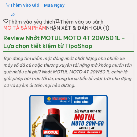
Thêm Vào Giỏ
Mua Ngay
Thêm vào yêu thích
Thêm vào so sánh
MÔ TẢ SẢN PHẨM
NHẬN XÉT & ĐÁNH GIÁ (
1
)
Review Nhớt MOTUL MOTO 4T 20W50 1L -
Lựa chọn tiết kiệm từ TipaShop
Bạn đang tìm kiếm một dòng nhớt chất lượng cho chiếc xe
máy số đã cũ hoặc thường xuyên tải nặng mà không muốn tốn
quá nhiều chi phí? Nhớt MOTUL MOTO 4T 20W50 1L chính là
giải pháp bôi trơn tối ưu, mang lại sự bền bỉ vượt trội cho động
cơ và sự êm ái trên mọi nẻo đường.