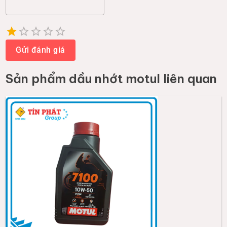
Empty
1 Star
2 Stars
3 Stars
4 Stars
5 Stars
Gửi đánh giá
Sản phẩm
dầu nhớt motul
liên quan