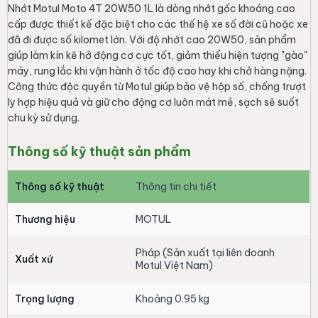
Nhớt Motul Moto 4T 20W50 1L là dòng nhớt gốc khoáng cao
cấp được thiết kế đặc biệt cho các thế hệ xe số đời cũ hoặc xe
đã đi được số kilomet lớn. Với độ nhớt cao 20W50, sản phẩm
giúp làm kín kẽ hở động cơ cực tốt, giảm thiểu hiện tượng "gào"
máy, rung lắc khi vận hành ở tốc độ cao hay khi chở hàng nặng.
Công thức độc quyền từ Motul giúp bảo vệ hộp số, chống trượt
ly hợp hiệu quả và giữ cho động cơ luôn mát mẻ, sạch sẽ suốt
chu kỳ sử dụng.
Thông số kỹ thuật sản phẩm
Thông số kỹ thuật
Thông tin chi tiết
Thương hiệu
MOTUL
Pháp (Sản xuất tại liên doanh
Xuất xứ
Motul Việt Nam)
Trọng lượng
Khoảng 0.95 kg