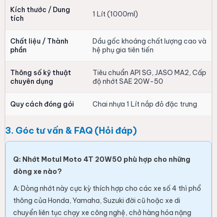
Kích thước / Dung
1 Lít (1000ml)
tích
Chất liệu / Thành
Dầu gốc khoáng chất lượng cao và
phần
hệ phụ gia tiên tiến
Thông số kỹ thuật
Tiêu chuẩn API SG, JASO MA2, Cấp
chuyên dụng
độ nhớt SAE 20W-50
Quy cách đóng gói
Chai nhựa 1 Lít nắp đỏ đặc trưng
3. Góc tư vấn & FAQ (Hỏi đáp)
Q: Nhớt Motul Moto 4T 20W50 phù hợp cho những
dòng xe nào?
A: Dòng nhớt này cực kỳ thích hợp cho các xe số 4 thì phổ
thông của Honda, Yamaha, Suzuki đời cũ hoặc xe di
chuyển liên tục chạy xe công nghệ, chở hàng hóa nặng