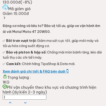
130.000đ
(-
8
%)
Mã giảm giá
Giảm 15.000đ
Động cơ nóng và kêu to? Bảo vệ tối ưu, giúp xe vận hành êm
ái với Motul Moto 4T 20W50.
✅
Bôi trơn vượt trội:
Giảm ma sát cực tốt, giúp mát máy và
tối ưu hóa công suất động cơ.
✅
Bảo vệ piston & hộp số:
Chống mài mòn bánh răng, kéo dài
tuổi thọ các chi tiết máy.
✅
Cam kết:
Chính hãng TipaShop & Date mới.
Xem đánh giá chi tiết & FAQ bên dưới 👇
Trọng lượng :
1KG
Phí vận chuyển theo khu vực và chương trình hiện
hành (dự kiến 2-3 ngày)