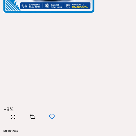
-
8
%
MEKONG