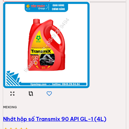
MEKONG
Nhớt hộp số Transmix 90 API GL-1 (4L)