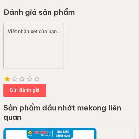
Đánh giá sản phẩm
Viết nhận xét của bạn (chất lượng, đóng gói, giao hàng...)
Empty
1 Star
2 Stars
3 Stars
4 Stars
5 Stars
Gửi đánh giá
Sản phẩm
dầu nhớt mekong
liên
quan