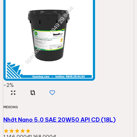
-
2
%
MEKONG
Nhớt Nano 5.0 SAE 20W50 API CD (18L)
1.146.000đ
1.168.000đ