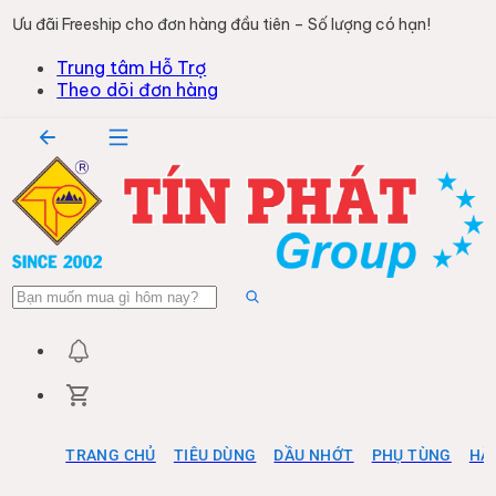
Ưu đãi Freeship cho đơn hàng đầu tiên – Số lượng có hạn!
Trung tâm Hỗ Trợ
Theo dõi đơn hàng
TRANG CHỦ
TIÊU DÙNG
DẦU NHỚT
PHỤ TÙNG
HÀ