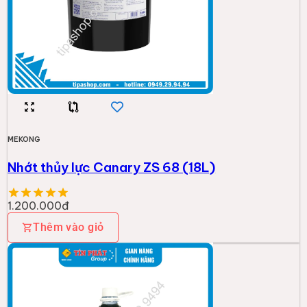
MEKONG
Nhớt thủy lực Canary ZS 68 (18L)
1.200.000đ
Thêm vào giỏ