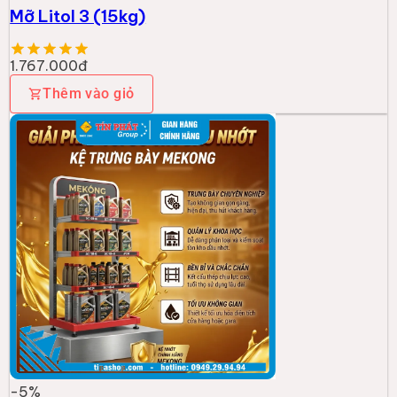
Mỡ Litol 3 (15kg)
1.767.000đ
Thêm vào giỏ
-
5
%