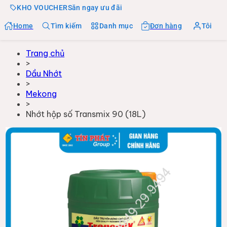
KHO VOUCHER
Săn ngay ưu đãi
Home
Tìm kiếm
Danh mục
Đơn hàng
Tôi
Trang chủ
>
Dầu Nhớt
>
Mekong
>
Nhớt hộp số Transmix 90 (18L)