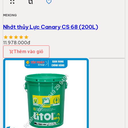
MEKONG
Nhớt thủy Lực Canary CS 68 (200L)
11.978.000đ
Thêm vào giỏ