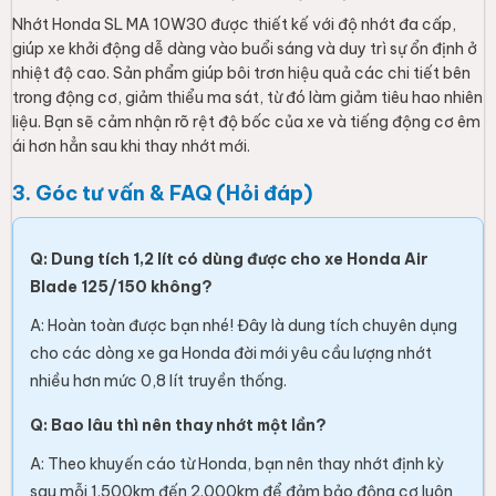
Nhớt Honda SL MA 10W30 được thiết kế với độ nhớt đa cấp,
giúp xe khởi động dễ dàng vào buổi sáng và duy trì sự ổn định ở
nhiệt độ cao. Sản phẩm giúp bôi trơn hiệu quả các chi tiết bên
trong động cơ, giảm thiểu ma sát, từ đó làm giảm tiêu hao nhiên
liệu. Bạn sẽ cảm nhận rõ rệt độ bốc của xe và tiếng động cơ êm
ái hơn hẳn sau khi thay nhớt mới.
3. Góc tư vấn & FAQ (Hỏi đáp)
Q: Dung tích 1,2 lít có dùng được cho xe Honda Air
Blade 125/150 không?
A: Hoàn toàn được bạn nhé! Đây là dung tích chuyên dụng
cho các dòng xe ga Honda đời mới yêu cầu lượng nhớt
nhiều hơn mức 0,8 lít truyền thống.
Q: Bao lâu thì nên thay nhớt một lần?
A: Theo khuyến cáo từ Honda, bạn nên thay nhớt định kỳ
sau mỗi 1.500km đến 2.000km để đảm bảo động cơ luôn