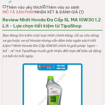
Thêm vào yêu thích
Thêm vào so sánh
MÔ TẢ SẢN PHẨM
NHẬN XÉT & ĐÁNH GIÁ (
1
)
Review Nhớt Honda Đa Cấp SL MA 10W30 1,2
Lít - Lựa chọn tiết kiệm từ TipaShop
Bạn đang tìm kiếm một loại nhớt chính hãng, tối ưu cho dòng
xe ga hoặc xe số Honda nhưng vẫn đảm bảo ngân sách tiết
kiệm? Nhớt Honda Đa Cấp 10W30 chính là giải pháp "ngon -
bổ - rẻ" mà TipaShop muốn giới thiệu đến bạn để bảo vệ động
cơ bền bỉ mỗi ngày.