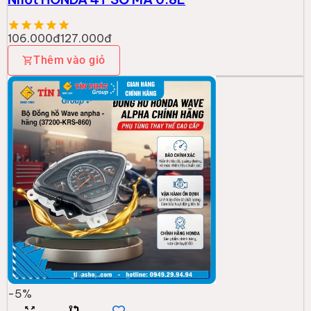
106.000đ
127.000đ
Thêm vào giỏ
-
5
%