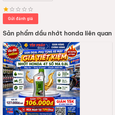
Empty
1 Star
2 Stars
3 Stars
4 Stars
5 Stars
Gửi đánh giá
Sản phẩm
dầu nhớt honda
liên quan