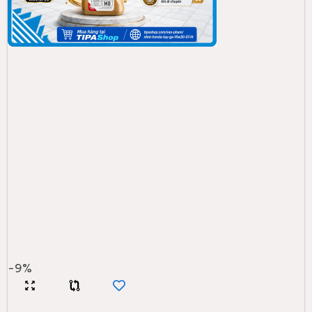
-
9
%