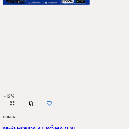
-
12
%
HONDA
Nhớt HONDA 4T SỐ MA 0.8L