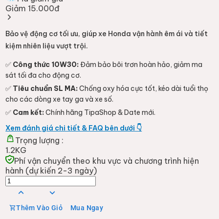
Giảm 15.000đ
Bảo vệ động cơ tối ưu, giúp xe Honda vận hành êm ái và tiết
kiệm nhiên liệu vượt trội.
✅
Công thức 10W30:
Đảm bảo bôi trơn hoàn hảo, giảm ma
sát tối đa cho động cơ.
✅
Tiêu chuẩn SL MA:
Chống oxy hóa cực tốt, kéo dài tuổi thọ
cho các dòng xe tay ga và xe số.
✅
Cam kết:
Chính hãng TipaShop & Date mới.
Xem đánh giá chi tiết & FAQ bên dưới 👇
Trọng lượng :
1.2KG
Phí vận chuyển theo khu vực và chương trình hiện
hành (dự kiến 2-3 ngày)
Thêm Vào Giỏ
Mua Ngay