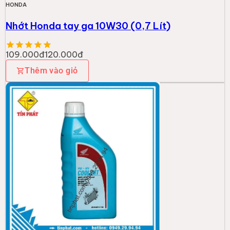
HONDA
Nhớt Honda tay ga 10W30 (0,7 Lít)
109.000đ
120.000đ
Thêm vào giỏ