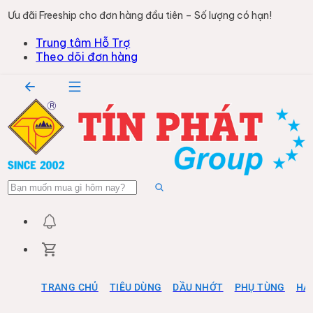
Ưu đãi Freeship cho đơn hàng đầu tiên – Số lượng có hạn!
Trung tâm Hỗ Trợ
Theo dõi đơn hàng
TRANG CHỦ
TIÊU DÙNG
DẦU NHỚT
PHỤ TÙNG
HÀ