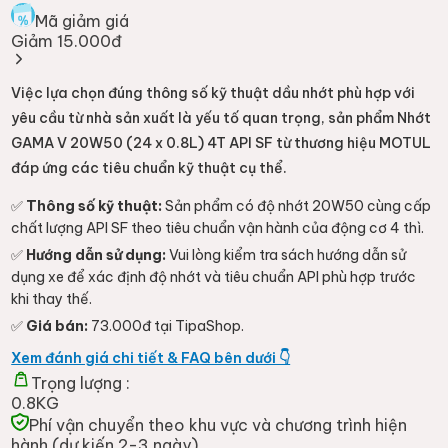
Mã giảm giá
Giảm 15.000đ
Việc lựa chọn đúng thông số kỹ thuật dầu nhớt phù hợp với
yêu cầu từ nhà sản xuất là yếu tố quan trọng, sản phẩm Nhớt
GAMA V 20W50 (24 x 0.8L) 4T API SF từ thương hiệu MOTUL
đáp ứng các tiêu chuẩn kỹ thuật cụ thể.
✅
Thông số kỹ thuật:
Sản phẩm có độ nhớt 20W50 cùng cấp
chất lượng API SF theo tiêu chuẩn vận hành của động cơ 4 thì.
✅
Hướng dẫn sử dụng:
Vui lòng kiểm tra sách hướng dẫn sử
dụng xe để xác định độ nhớt và tiêu chuẩn API phù hợp trước
khi thay thế.
✅
Giá bán:
73.000đ tại TipaShop.
Xem đánh giá chi tiết & FAQ bên dưới 👇
Trọng lượng :
0.8KG
Phí vận chuyển theo khu vực và chương trình hiện
hành (dự kiến 2-3 ngày)