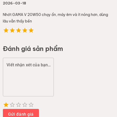
2026-03-18
Nhớt GAMA V 20W50 chạy ổn, máy êm và ít nóng hơn, dùng
lâu vẫn thấy bền
Đánh giá sản phẩm
Viết nhận xét của bạn (chất lượng, đóng gói, giao hàng...)
Empty
1 Star
2 Stars
3 Stars
4 Stars
5 Stars
Gửi đánh giá