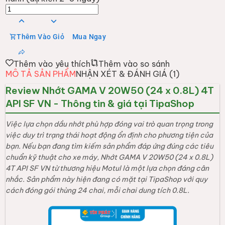
Thêm Vào Giỏ
Mua Ngay
Thêm vào yêu thích
Thêm vào so sánh
MÔ TẢ SẢN PHẨM
NHẬN XÉT & ĐÁNH GIÁ (
1
)
Review Nhớt GAMA V 20W50 (24 x 0.8L) 4T
API SF VN - Thông tin & giá tại TipaShop
Việc lựa chọn dầu nhớt phù hợp đóng vai trò quan trọng trong
việc duy trì trạng thái hoạt động ổn định cho phương tiện của
bạn. Nếu bạn đang tìm kiếm sản phẩm đáp ứng đúng các tiêu
chuẩn kỹ thuật cho xe máy, Nhớt GAMA V 20W50 (24 x 0.8L)
4T API SF VN từ thương hiệu Motul là một lựa chọn đáng cân
nhắc. Sản phẩm này hiện đang có mặt tại TipaShop với quy
cách đóng gói thùng 24 chai, mỗi chai dung tích 0.8L.