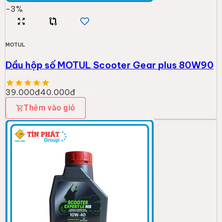
-
3
%
MOTUL
Dầu hộp số MOTUL Scooter Gear plus 80W90
39.000đ
40.000đ
Thêm vào giỏ