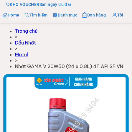
KHO VOUCHER
Săn ngay ưu đãi
Home
Tìm kiếm
Danh mục
Đơn hàng
Tôi
Trang chủ
>
Dầu Nhớt
>
Motul
>
Nhớt GAMA V 20W50 (24 x 0.8L) 4T API SF VN