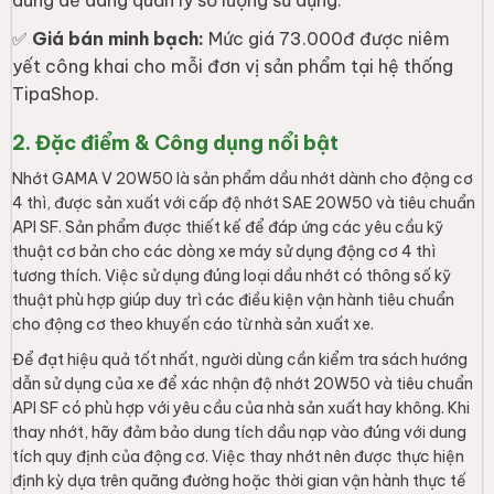
dùng dễ dàng quản lý số lượng sử dụng.
✅
Giá bán minh bạch:
Mức giá 73.000đ được niêm
yết công khai cho mỗi đơn vị sản phẩm tại hệ thống
TipaShop.
2. Đặc điểm & Công dụng nổi bật
Nhớt GAMA V 20W50 là sản phẩm dầu nhớt dành cho động cơ
4 thì, được sản xuất với cấp độ nhớt SAE 20W50 và tiêu chuẩn
API SF. Sản phẩm được thiết kế để đáp ứng các yêu cầu kỹ
thuật cơ bản cho các dòng xe máy sử dụng động cơ 4 thì
tương thích. Việc sử dụng đúng loại dầu nhớt có thông số kỹ
thuật phù hợp giúp duy trì các điều kiện vận hành tiêu chuẩn
cho động cơ theo khuyến cáo từ nhà sản xuất xe.
Để đạt hiệu quả tốt nhất, người dùng cần kiểm tra sách hướng
dẫn sử dụng của xe để xác nhận độ nhớt 20W50 và tiêu chuẩn
API SF có phù hợp với yêu cầu của nhà sản xuất hay không. Khi
thay nhớt, hãy đảm bảo dung tích dầu nạp vào đúng với dung
tích quy định của động cơ. Việc thay nhớt nên được thực hiện
định kỳ dựa trên quãng đường hoặc thời gian vận hành thực tế