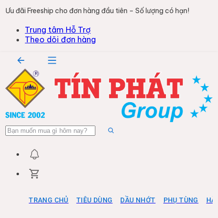
Ưu đãi Freeship cho đơn hàng đầu tiên – Số lượng có hạn!
Trung tâm Hỗ Trợ
Theo dõi đơn hàng
TRANG CHỦ
TIÊU DÙNG
DẦU NHỚT
PHỤ TÙNG
HÀ