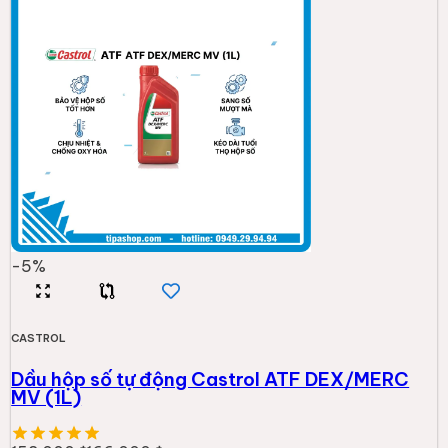
-
5
%
CASTROL
Dầu hộp số tự động Castrol ATF DEX/MERC
MV (1L)