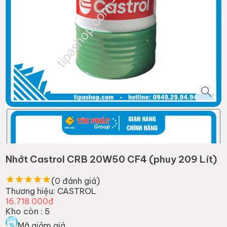
Nhớt Castrol CRB 20W50 CF4 (phuy 209 Lít)
(
0
đánh giá)
Thương hiệu:
CASTROL
16.718.000đ
Kho còn :
5
Mã giảm giá