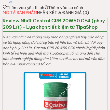
Thêm vào yêu thích
Thêm vào so sánh
MÔ TẢ SẢN PHẨM
NHẬN XÉT & ĐÁNH GIÁ (
0
)
Review Nhớt Castrol CRB 20W50 CF4 (phuy
209 Lít) - Lựa chọn tiết kiệm từ TipaShop
Việc vận hành hệ thống máy móc công nghiệp hay các dòng
xe tải hạng nặng đòi hỏi sự bảo vệ liên tục và bền bỉ. Với quy
cách phuy 209 lít, Castrol CRB 20W50 CF4 chính là giải pháp
kinh tế và hiệu quả nhất mà TipaShop muốn mang đến cho
các doanh nghiệp đang tìm kiếm sự tối ưu chi phí mà vẫn đảm
bảo hiệu suất động cơ tối đa.