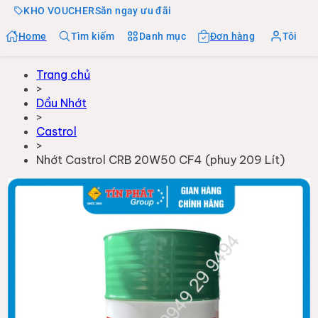
KHO VOUCHER
Săn ngay ưu đãi
Home
Tìm kiếm
Danh mục
Đơn hàng
Tôi
Trang chủ
>
Dầu Nhớt
>
Castrol
>
Nhớt Castrol CRB 20W50 CF4 (phuy 209 Lít)