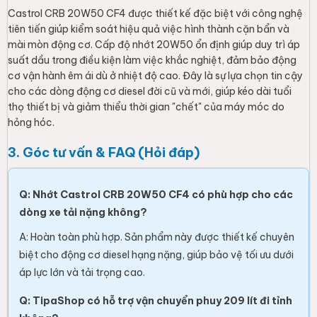
Castrol CRB 20W50 CF4 được thiết kế đặc biệt với công nghệ
tiên tiến giúp kiểm soát hiệu quả việc hình thành cặn bẩn và
mài mòn động cơ. Cấp độ nhớt 20W50 ổn định giúp duy trì áp
suất dầu trong điều kiện làm việc khắc nghiệt, đảm bảo động
cơ vận hành êm ái dù ở nhiệt độ cao. Đây là sự lựa chọn tin cậy
cho các dòng động cơ diesel đời cũ và mới, giúp kéo dài tuổi
thọ thiết bị và giảm thiểu thời gian "chết" của máy móc do
hỏng hóc.
3. Góc tư vấn & FAQ (Hỏi đáp)
Q: Nhớt Castrol CRB 20W50 CF4 có phù hợp cho các
dòng xe tải nặng không?
A: Hoàn toàn phù hợp. Sản phẩm này được thiết kế chuyên
biệt cho động cơ diesel hạng nặng, giúp bảo vệ tối ưu dưới
áp lực lớn và tải trọng cao.
Q: TipaShop có hỗ trợ vận chuyển phuy 209 lít đi tỉnh