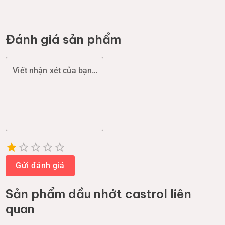
Đánh giá sản phẩm
Viết nhận xét của bạn (chất lượng, đóng gói, giao hàng...)
Empty
1 Star
2 Stars
3 Stars
4 Stars
5 Stars
Gửi đánh giá
Sản phẩm
dầu nhớt castrol
liên
quan