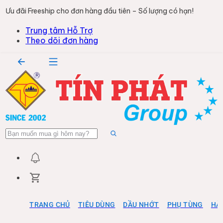
Ưu đãi Freeship cho đơn hàng đầu tiên – Số lượng có hạn!
Trung tâm Hỗ Trợ
Theo dõi đơn hàng
TRANG CHỦ
TIÊU DÙNG
DẦU NHỚT
PHỤ TÙNG
HÀ