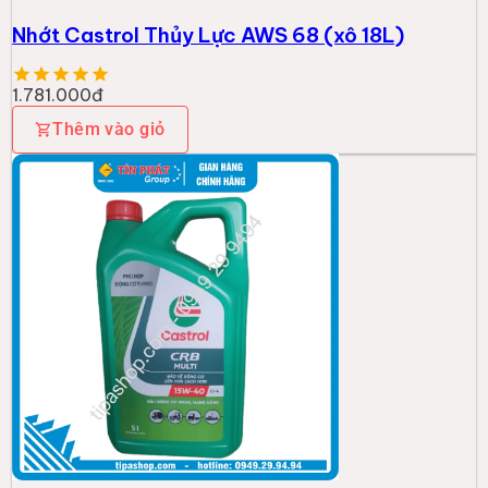
CASTROL
Nhớt CRB MULTI 15W-40 CI-4 (5L)
583.000đ
Thêm vào giỏ