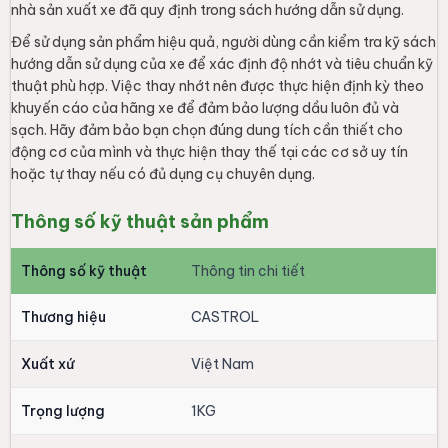
Trọng lượng
1KG
Kích thước / Dung
1L
tích
Chất liệu / Thành
Dầu nhờn và phụ gia
phần
Thông số kỹ thuật
20W40
chuyên dụng
Quy cách đóng gói
1 cái
3. Góc tư vấn & FAQ (Hỏi đáp)
Q: Làm sao để biết xe của tôi có dùng được
nhớt Castrol ACTIV 4T 20W40 không?
A: Bạn hãy kiểm tra sách hướng dẫn sử dụng đi kèm
theo xe. Nếu nhà sản xuất yêu cầu độ nhớt 20W40
và các tiêu chuẩn kỹ thuật tương ứng, bạn có thể