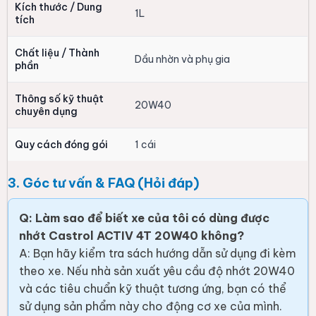
sử dụng sản phẩm này cho động cơ xe của mình.
Q: Khi nào tôi nên thay nhớt mới cho xe máy?
A: Thời điểm thay nhớt phụ thuộc vào khuyến cáo
của nhà sản xuất xe và điều kiện vận hành thực tế.
Bạn nên tuân thủ đúng số km hoặc thời gian định
kỳ được ghi trong sổ bảo dưỡng của xe để đảm
bảo động cơ hoạt động đúng yêu cầu.
💡
Mẹo nhỏ từ TipaShop:
Luôn kiểm tra mức nhớt
qua que thăm nhớt định kỳ và đảm bảo thay nhớt
tại nơi có đủ dụng cụ chuyên dụng để tránh làm
hỏng ốc xả nhớt hoặc các chi tiết liên quan.
🔥 Giá bán: 146.000đ tại TipaShop 🔥
Xem sản phẩm và
ĐẶT MUA
tại TipaShop.