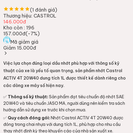
đóng trong chai nhựa với dung tích 1L, phù hợp cho nhu cầu
thay nhớt định kỳ theo khuyến cáo của nhà sản xuất xe.
✅
Giá bán:
146.000đ tại TipaShop.
Xem đánh giá chi tiết & FAQ bên dưới 👇
Trọng lượng :
1KG
Phí vận chuyển theo khu vực và chương trình hiện
hành (dự kiến 2-3 ngày)
Thêm Vào Giỏ
Mua Ngay
Thêm vào yêu thích
Thêm vào so sánh
MÔ TẢ SẢN PHẨM
NHẬN XÉT & ĐÁNH GIÁ (
1
)
Review Nhớt Castrol ACTIV 4T 20W40 (1L) -
Thông tin & giá tại TipaShop
Việc lựa chọn loại dầu nhớt phù hợp là yếu tố quan trọng để