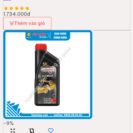
-
9
%
CASTROL
Nhớt Castrol Power1 ULTIMATE 10W50 4T (1L)
225.000đ
247.000đ
Thêm vào giỏ