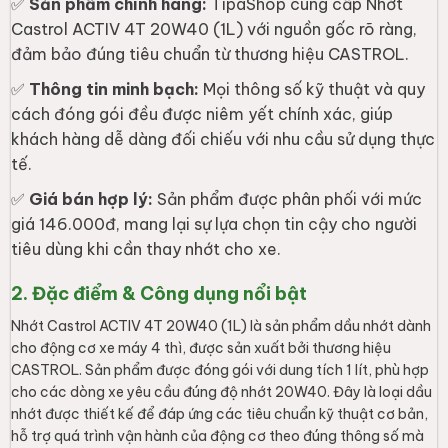
nhớt được thiết kế để đáp ứng các tiêu chuẩn kỹ thuật cơ bản,
hỗ trợ quá trình vận hành của động cơ theo đúng thông số mà
nhà sản xuất xe đã quy định trong sách hướng dẫn sử dụng.
Để sử dụng sản phẩm hiệu quả, người dùng cần kiểm tra kỹ sách
hướng dẫn sử dụng của xe để xác định độ nhớt và tiêu chuẩn kỹ
thuật phù hợp. Việc thay nhớt nên được thực hiện định kỳ theo
khuyến cáo của hãng xe để đảm bảo lượng dầu luôn đủ và
sạch. Hãy đảm bảo bạn chọn đúng dung tích cần thiết cho
động cơ của mình và thực hiện thay thế tại các cơ sở uy tín
hoặc tự thay nếu có đủ dụng cụ chuyên dụng.
Thông số kỹ thuật sản phẩm
Thông số kỹ thuật
Thông tin chi tiết
Thương hiệu
CASTROL
Xuất xứ
Việt Nam