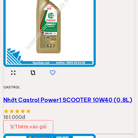
Thêm vào giỏ
CASTROL
Nhớt Thủy Lực Castrol HYSPIN AWS 68 Phuy