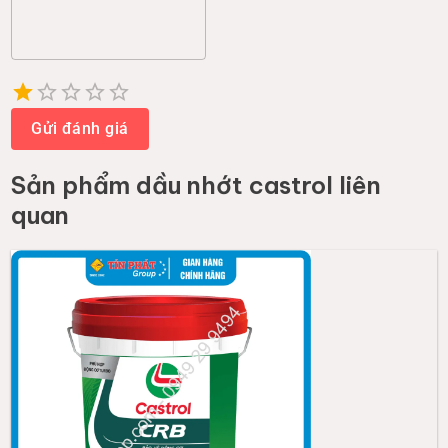
CASTROL
Nhớt Castrol CRB 20W50 CF-4 18L NEW
1.948.000đ
Thêm vào giỏ