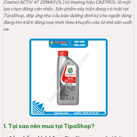
1. Tại sao nên mua tại TipaShop?
✅
Sản phẩm chính hãng:
TipaShop cung cấp Nhớt
Castrol ACTIV 4T 20W40 (1L) với nguồn gốc rõ ràng,
đảm bảo đúng tiêu chuẩn từ thương hiệu CASTROL.
✅
Thông tin minh bạch:
Mọi thông số kỹ thuật và quy
cách đóng gói đều được niêm yết chính xác, giúp
khách hàng dễ dàng đối chiếu với nhu cầu sử dụng thực
tế.
✅
Giá bán hợp lý:
Sản phẩm được phân phối với mức
giá 146.000đ, mang lại sự lựa chọn tin cậy cho người
tiêu dùng khi cần thay nhớt cho xe.
2. Đặc điểm & Công dụng nổi bật
Nhớt Castrol ACTIV 4T 20W40 (1L) là sản phẩm dầu nhớt dành
cho động cơ xe máy 4 thì, được sản xuất bởi thương hiệu
CASTROL. Sản phẩm được đóng gói với dung tích 1 lít, phù hợp
cho các dòng xe yêu cầu đúng độ nhớt 20W40. Đây là loại dầu