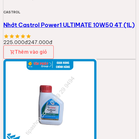
-
10
%
CASTROL
Nước làm mát CASTROL RADICOOL SF
PREMIX
46.000đ
51.000đ
Thêm vào giỏ