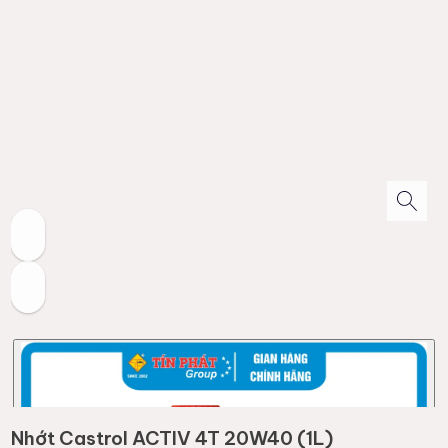
Nhớt Castrol ACTIV 4T 20W40 (1L)
(
1
đánh giá)
Thương hiệu:
CASTROL
146.000đ
Kho còn :
196
157.000đ
(-
7
%)
Mã giảm giá
Giảm 15.000đ
Việc lựa chọn đúng loại dầu nhớt phù hợp với thông số kỹ
thuật của xe là yếu tố quan trọng, sản phẩm nhớt Castrol
ACTIV 4T 20W40 dung tích 1L được thiết kế dành riêng cho
các dòng xe máy số hiện nay.
✅
Thông số kỹ thuật:
Sản phẩm đạt tiêu chuẩn độ nhớt SAE
20W40 và tiêu chuẩn JASO MA, người dùng nên kiểm tra sách
hướng dẫn sử dụng xe trước khi chọn mua.
✅
Quy cách đóng gói:
Nhớt Castrol ACTIV 4T 20W40 được