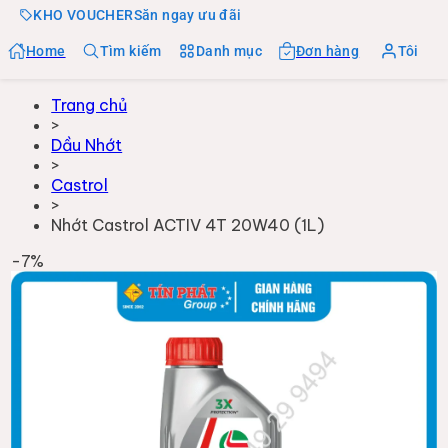
KHO VOUCHER
Săn ngay ưu đãi
Home
Tìm kiếm
Danh mục
Đơn hàng
Tôi
Trang chủ
>
Dầu Nhớt
>
Castrol
>
Nhớt Castrol ACTIV 4T 20W40 (1L)
-
7
%