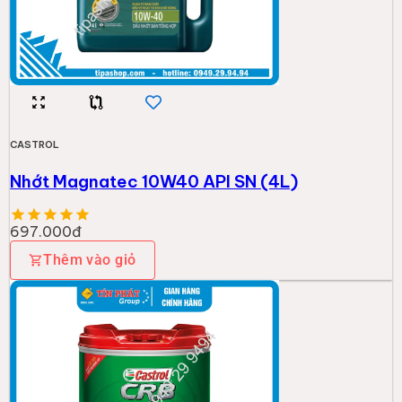
-
2
%
CASTROL
Nhớt Castrol CRB 15W40 CF-4 18L
1.548.000đ
1.577.000đ
Thêm vào giỏ