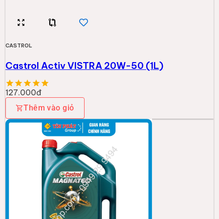
CASTROL
Nhớt Magnatec 10W40 API SN (4L)
697.000đ
Thêm vào giỏ