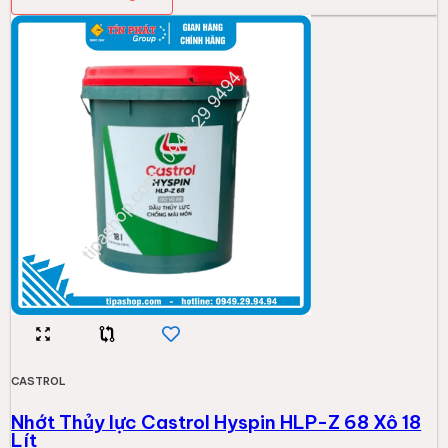
Nhớt Thủy lực Castrol Hyspin HLP-Z 68 Xô 18
Lít
1.734.000đ
Thêm vào giỏ