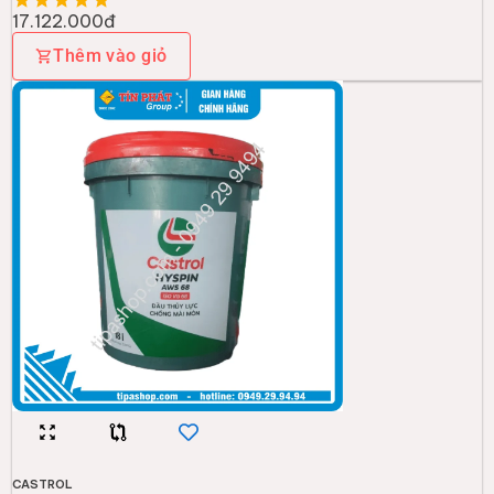
CASTROL
Nhớt Castrol Thủy Lực AWS 68 (xô 18L)
1.781.000đ
Thêm vào giỏ