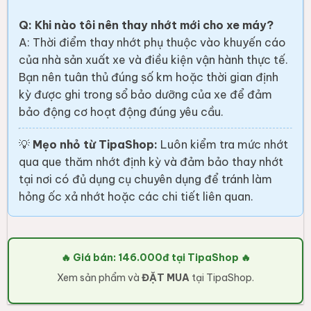
Ý KIẾN KHÁCH HÀNG
Nguyễn Kiều Phương
2026-03-18
Nhớt Castrol Activ 20W40 1L dùng êm, máy vận hành ổn định
và bảo vệ động cơ khá tốt
Đánh giá sản phẩm
Viết nhận xét của bạn (chất lượng, đóng gói, giao hàng...)