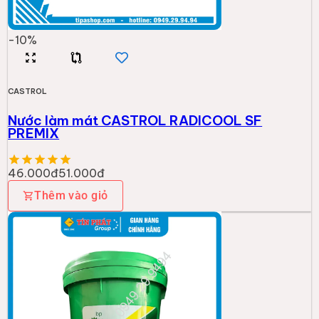
CASTROL
Nhớt BP HYDRAULIC OIL 68 18L
1.629.000đ
Thêm vào giỏ