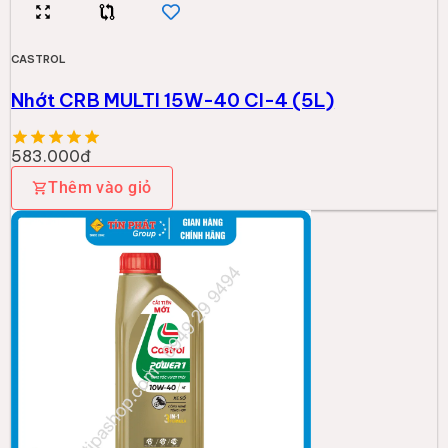
CASTROL
QR Nhớt Castrol POWER1 4T 10W40 (1L)
147.000đ
Thêm vào giỏ