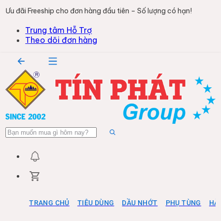
Ưu đãi Freeship cho đơn hàng đầu tiên – Số lượng có hạn!
Trung tâm Hỗ Trợ
Theo dõi đơn hàng
TRANG CHỦ
TIÊU DÙNG
DẦU NHỚT
PHỤ TÙNG
HÀ