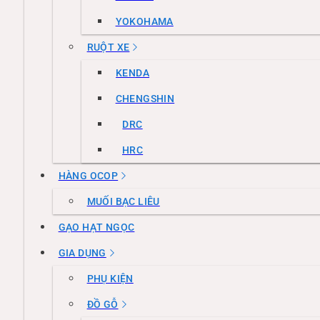
YOKOHAMA
RUỘT XE
KENDA
CHENGSHIN
DRC
HRC
HÀNG OCOP
MUỐI BẠC LIÊU
GẠO HẠT NGỌC
GIA DỤNG
PHỤ KIỆN
ĐỒ GỖ