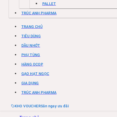
PALLET
TRÚC ANH PHARMA
TRANG CHỦ
TIÊU DÙNG
DẦU NHỚT
PHỤ TÙNG
HÀNG OCOP
GẠO HẠT NGỌC
GIA DỤNG
TRÚC ANH PHARMA
KHO VOUCHER
Săn ngay ưu đãi