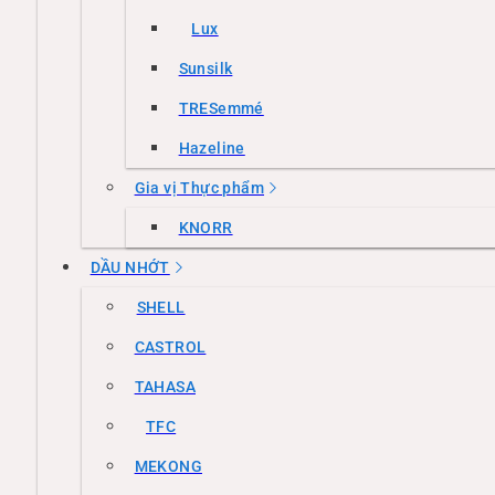
Lux
Sunsilk
TRESemmé
Hazeline
Gia vị Thực phẩm
KNORR
DẦU NHỚT
SHELL
CASTROL
TAHASA
TFC
MEKONG