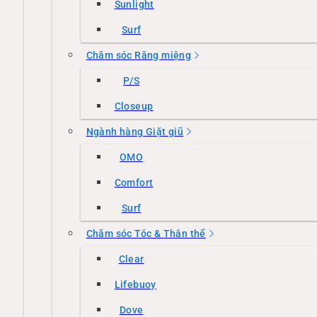
Sunlight
Surf
Chăm sóc Răng miệng
P/S
Closeup
Ngành hàng Giặt giũ
OMO
Comfort
Surf
Chăm sóc Tóc & Thân thể
Clear
Lifebuoy
Dove