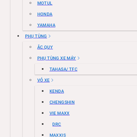
MOTUL
HONDA
YAMAHA
PHỤ TÙNG
ẮC QUY
PHỤ TÙNG XE MÁY
TAHASA/ TFC
VỎ XE
KENDA
CHENGSHIN
VIE MAXX
DRC
MAXXIS