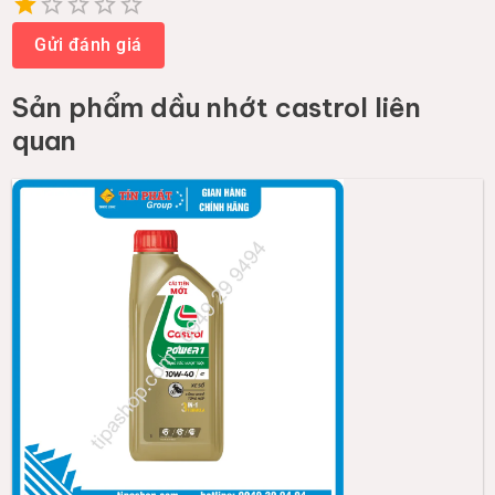
Empty
1 Star
2 Stars
3 Stars
4 Stars
5 Stars
Gửi đánh giá
Sản phẩm
dầu nhớt castrol
liên
quan