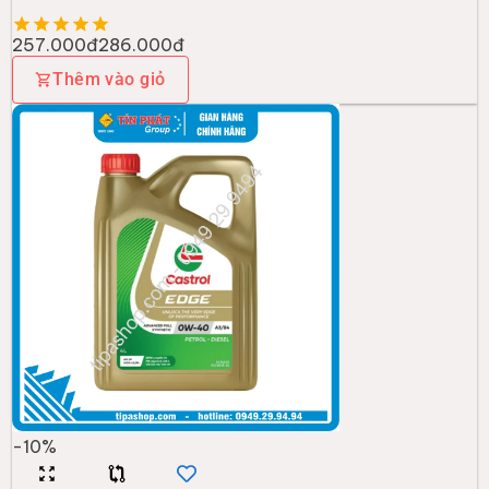
257.000đ
286.000đ
Thêm vào giỏ
-
10
%