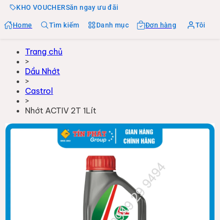
KHO VOUCHER
Săn ngay ưu đãi
Home
Tìm kiếm
Danh mục
Đơn hàng
Tôi
Trang chủ
>
Dầu Nhớt
>
Castrol
>
Nhớt ACTIV 2T 1Lít