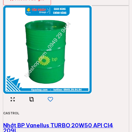
CASTROL
Nhớt BP Vanellus TURBO 20W50 API CI4
209L