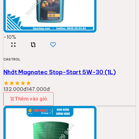
-
10
%
CASTROL
Nhớt Magnatec Stop-Start 5W-30 (1L)
132.000đ
147.000đ
Thêm vào giỏ