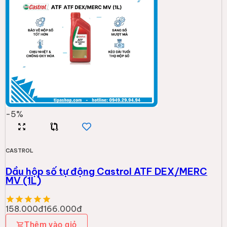
-
5
%
CASTROL
Dầu hộp số tự động Castrol ATF DEX/MERC
MV (1L)
158.000đ
166.000đ
Thêm vào giỏ