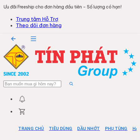
Ưu đãi Freeship cho đơn hàng đầu tiên – Số lượng có hạn!
Trung tâm Hỗ Trợ
Theo dõi đơn hàng
TRANG CHỦ
TIÊU DÙNG
DẦU NHỚT
PHỤ TÙNG
HÀ