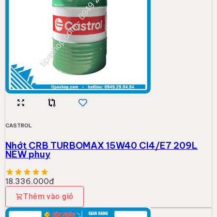
CASTROL
Nhớt CRB TURBOMAX 15W40 CI4/E7 209L
NEW phuy
18.336.000đ
Thêm vào giỏ