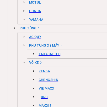
MOTUL
HONDA
YAMAHA
PHỤ TÙNG
ẮC QUY
PHỤ TÙNG XE MÁY
TAHASA/ TFC
VỎ XE
KENDA
CHENGSHIN
VIE MAXX
DRC
MAXXIS