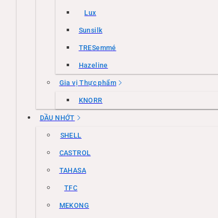
Lux
Sunsilk
TRESemmé
Hazeline
Gia vị Thực phẩm
KNORR
DẦU NHỚT
SHELL
CASTROL
TAHASA
TFC
MEKONG