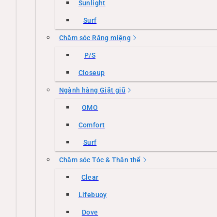
Sunlight
Surf
Chăm sóc Răng miệng
P/S
Closeup
Ngành hàng Giặt giũ
OMO
Comfort
Surf
Chăm sóc Tóc & Thân thể
Clear
Lifebuoy
Dove