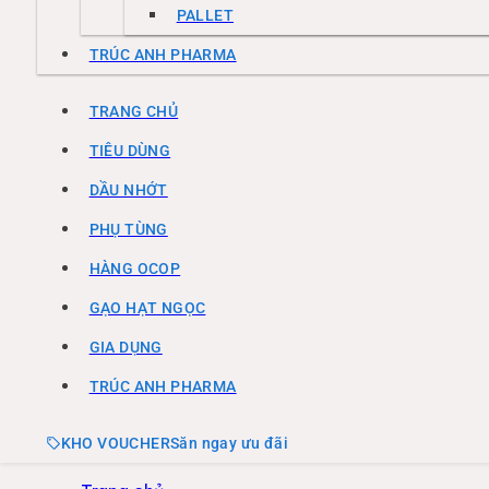
PALLET
TRÚC ANH PHARMA
TRANG CHỦ
TIÊU DÙNG
DẦU NHỚT
PHỤ TÙNG
HÀNG OCOP
GẠO HẠT NGỌC
GIA DỤNG
TRÚC ANH PHARMA
KHO VOUCHER
Săn ngay ưu đãi