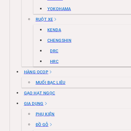
YOKOHAMA
RUỘT XE
KENDA
CHENGSHIN
DRC
HRC
HÀNG OCOP
MUỐI BẠC LIÊU
GẠO HẠT NGỌC
GIA DỤNG
PHỤ KIỆN
ĐỒ GỖ