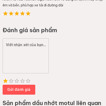
êm và bền, phù hợp xe tải đi đường dài
Đánh giá sản phẩm
Viết nhận xét của bạn (chất lượng, đóng gói, giao hàng...)
Empty
1 Star
2 Stars
3 Stars
4 Stars
5 Stars
Gửi đánh giá
Sản phẩm
dầu nhớt motul
liên quan