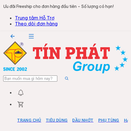
Ưu đãi Freeship cho đơn hàng đầu tiên – Số lượng có hạn!
Trung tâm Hỗ Trợ
Theo dõi đơn hàng
TRANG CHỦ
TIÊU DÙNG
DẦU NHỚT
PHỤ TÙNG
HÀ