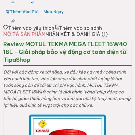
Thêm Vào Giỏ
Mua Ngay
Thêm vào yêu thích
Thêm vào so sánh
MÔ TẢ SẢN PHẨM
NHẬN XÉT & ĐÁNH GIÁ (
1
)
Review MOTUL TEKMA MEGA FLEET 15W40
18L - Giải pháp bảo vệ động cơ toàn diện từ
TipaShop
Đối với các dòng xe tải nặng, xe đầu kéo hay máy công trình
vận hành liên tục, việc lựa chọn dầu nhớt chất lượng là bài
toán sống còn để tối ưu chi phí vận hành. MOTUL TEKMA
MEGA FLEET 15W40 chính là giải pháp "vàng" giúp động cơ
bền bỉ, giảm thiểu hỏng hóc và kéo dài chu kỳ thay nhớt, mang
lại hiệu quả kinh tế vượt trội cho các chủ xe.