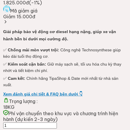
1.825.000đ
(-
1
%)
Mã giảm giá
Giảm 15.000đ
Giải pháp bảo vệ động cơ diesel hạng nặng, giúp xe vận
hành bền bỉ dưới mọi cường độ.
✅
Chống mài mòn vượt trội:
Công nghệ Technosynthese giúp
kéo dài tuổi thọ động cơ.
✅
Kiểm soát cặn bẩn:
Giữ máy sạch sẽ, tối ưu hóa chu kỳ thay
nhớt và tiết kiệm chi phí.
✅
Cam kết:
Chính hãng TipaShop & Date mới nhất từ nhà sản
xuất.
Xem đánh giá chi tiết & FAQ bên dưới 👇
Trọng lượng :
18KG
Phí vận chuyển theo khu vực và chương trình hiện
hành (dự kiến 2-3 ngày)