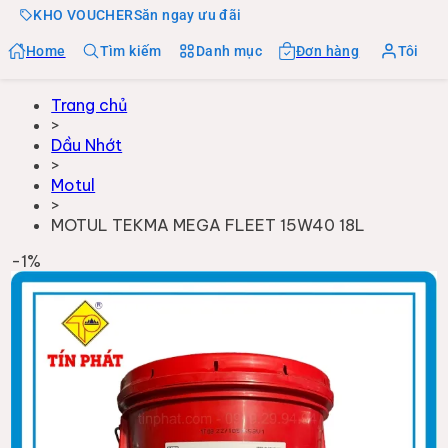
KHO VOUCHER
Săn ngay ưu đãi
Home
Tìm kiếm
Danh mục
Đơn hàng
Tôi
Trang chủ
>
Dầu Nhớt
>
Motul
>
MOTUL TEKMA MEGA FLEET 15W40 18L
-
1
%