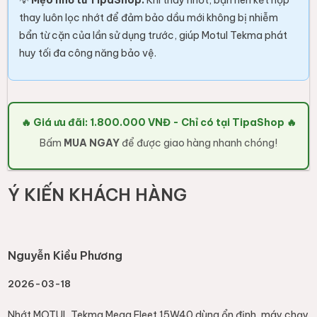
💡
Mẹo nhỏ từ TipaShop:
Khi thay nhớt, bạn nên kết hợp
thay luôn lọc nhớt để đảm bảo dầu mới không bị nhiễm
bẩn từ cặn của lần sử dụng trước, giúp Motul Tekma phát
huy tối đa công năng bảo vệ.
🔥 Giá ưu đãi:
1.800.000
VNĐ - Chỉ có tại TipaShop 🔥
Bấm
MUA NGAY
để được giao hàng nhanh chóng!
Ý KIẾN KHÁCH HÀNG
Nguyễn Kiều Phương
2026-03-18
Nhớt MOTUL Tekma Mega Fleet 15W40 dùng ổn định, máy chạy