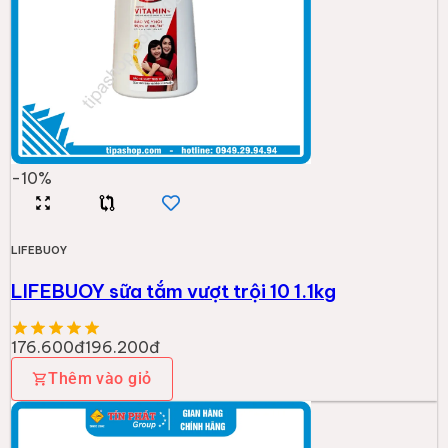
-
10
%
LIFEBUOY
LIFEBUOY sữa tắm vượt trội 10 1.1kg
176.600đ
196.200đ
Thêm vào giỏ