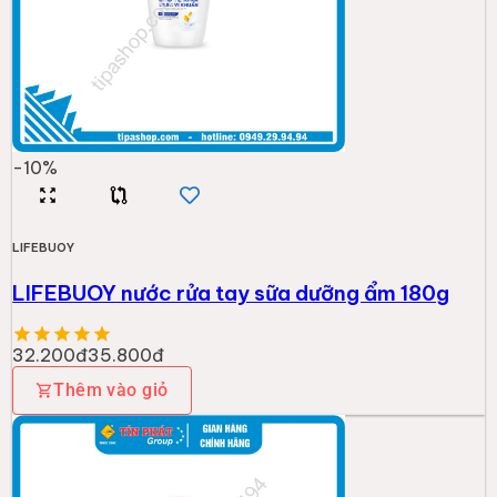
-
10
%
LIFEBUOY
LIFEBUOY nước rửa tay sữa dưỡng ẩm 180g
32.200đ
35.800đ
Thêm vào giỏ