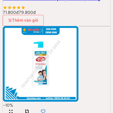
71.800đ
79.800đ
Thêm vào giỏ
-
10
%