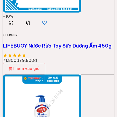
-
10
%
LIFEBUOY
LIFEBUOY Nước Rửa Tay Sữa Dưỡng Ẩm 450g
71.800đ
79.800đ
Thêm vào giỏ