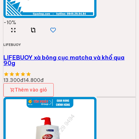
-
10
%
LIFEBUOY
LIFEBUOY xà bông cục matcha và khổ qua
90g
13.300đ
14.800đ
Thêm vào giỏ