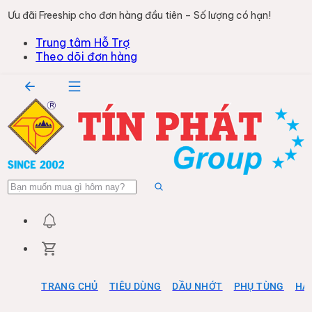
Ưu đãi Freeship cho đơn hàng đầu tiên – Số lượng có hạn!
Trung tâm Hỗ Trợ
Theo dõi đơn hàng
TRANG CHỦ
TIÊU DÙNG
DẦU NHỚT
PHỤ TÙNG
HÀ