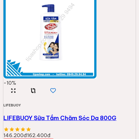
-
10
%
LIFEBUOY
LIFEBUOY Sữa Tắm Chăm Sóc Da 800G
146.200đ
162.400đ