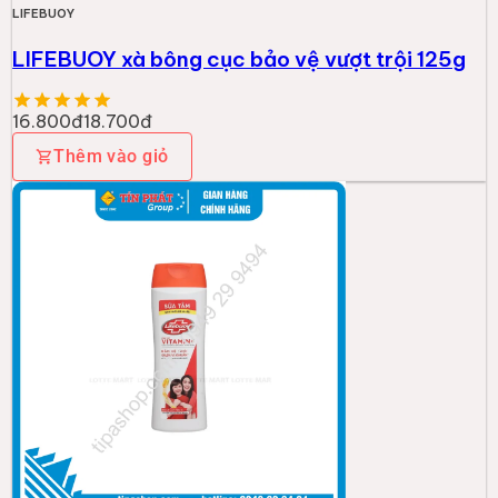
LIFEBUOY
LIFEBUOY xà bông cục bảo vệ vượt trội 125g
16.800đ
18.700đ
Thêm vào giỏ