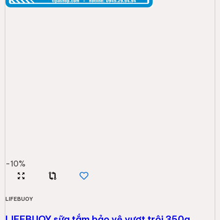
-
10
%
LIFEBUOY
LIFEBUOY sữa tắm bảo vệ vượt trội 350g