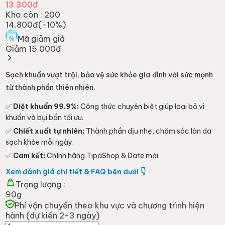
13.300đ
Kho còn :
200
14.800đ
(-
10
%)
Mã giảm giá
Giảm 15.000đ
Sạch khuẩn vượt trội, bảo vệ sức khỏe gia đình với sức mạnh
từ thành phần thiên nhiên.
✅
Diệt khuẩn 99.9%:
Công thức chuyên biệt giúp loại bỏ vi
khuẩn và bụi bẩn tối ưu.
✅
Chiết xuất tự nhiên:
Thành phần dịu nhẹ, chăm sóc làn da
sạch khỏe mỗi ngày.
✅
Cam kết:
Chính hãng TipaShop & Date mới.
Xem đánh giá chi tiết & FAQ bên dưới 👇
Trọng lượng :
90g
Phí vận chuyển theo khu vực và chương trình hiện
hành (dự kiến 2-3 ngày)