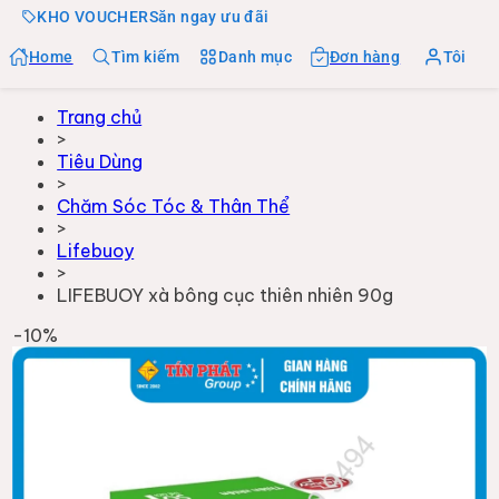
KHO VOUCHER
Săn ngay ưu đãi
Home
Tìm kiếm
Danh mục
Đơn hàng
Tôi
Trang chủ
>
Tiêu Dùng
>
Chăm Sóc Tóc & Thân Thể
>
Lifebuoy
>
LIFEBUOY xà bông cục thiên nhiên 90g
-
10
%