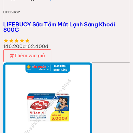
LIFEBUOY
LIFEBUOY Sữa Tắm Mát Lạnh Sảng Khoái
800G
146.200đ
162.400đ
Thêm vào giỏ