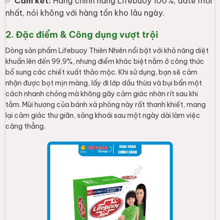
✅
Cam kết:
Hàng chính hãng Lifebuoy 100%, date mới
nhất, nói không với hàng tồn kho lâu ngày.
2. Đặc điểm & Công dụng vượt trội
Dòng sản phẩm Lifebuoy Thiên Nhiên nổi bật với khả năng diệt
khuẩn lên đến 99,9%, nhưng điểm khác biệt nằm ở công thức
bổ sung các chiết xuất thảo mộc. Khi sử dụng, bạn sẽ cảm
nhận được bọt mịn màng, lấy đi lớp dầu thừa và bụi bẩn một
cách nhanh chóng mà không gây cảm giác nhờn rít sau khi
tắm. Mùi hương của bánh xà phòng này rất thanh khiết, mang
lại cảm giác thư giãn, sảng khoái sau một ngày dài làm việc
căng thẳng.