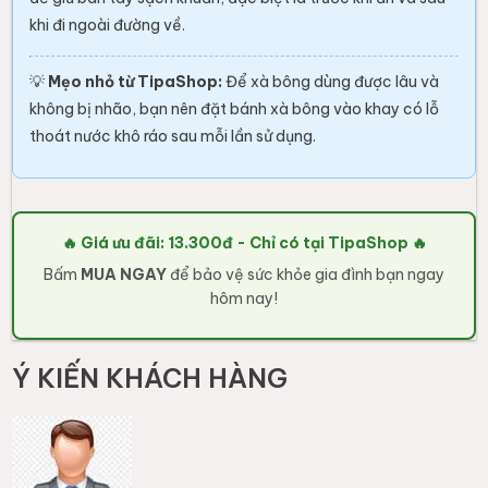
khi đi ngoài đường về.
💡
Mẹo nhỏ từ TipaShop:
Để xà bông dùng được lâu và
không bị nhão, bạn nên đặt bánh xà bông vào khay có lỗ
thoát nước khô ráo sau mỗi lần sử dụng.
🔥 Giá ưu đãi: 13.300đ - Chỉ có tại TipaShop 🔥
Bấm
MUA NGAY
để bảo vệ sức khỏe gia đình bạn ngay
hôm nay!
Ý KIẾN KHÁCH HÀNG