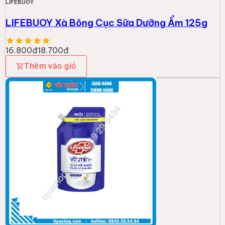
LIFEBUOY
LIFEBUOY Xà Bông Cục Sữa Dưỡng Ẩm 125g
16.800đ
18.700đ
Thêm vào giỏ