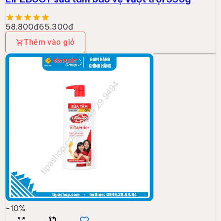
58.800đ
65.300đ
Thêm vào giỏ
-
10
%