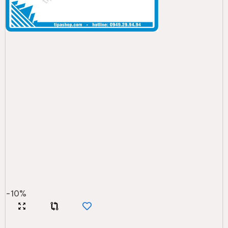
-
10
%