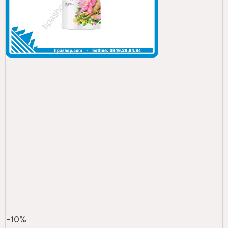
-
10
%