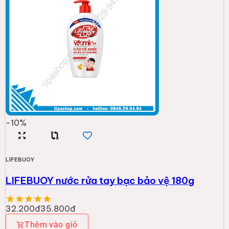
-
10
%
LIFEBUOY
LIFEBUOY nước rửa tay bạc bảo vệ 180g
32.200đ
35.800đ
Thêm vào giỏ