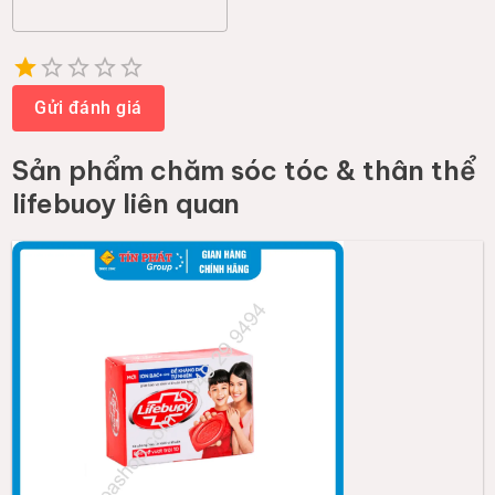
Empty
1 Star
2 Stars
3 Stars
4 Stars
5 Stars
Gửi đánh giá
Sản phẩm
chăm sóc tóc & thân thể
lifebuoy
liên quan