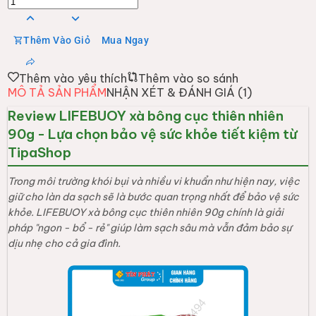
Thêm Vào Giỏ
Mua Ngay
Thêm vào yêu thích
Thêm vào so sánh
MÔ TẢ SẢN PHẨM
NHẬN XÉT & ĐÁNH GIÁ (
1
)
Review LIFEBUOY xà bông cục thiên nhiên
90g - Lựa chọn bảo vệ sức khỏe tiết kiệm từ
TipaShop
Trong môi trường khói bụi và nhiều vi khuẩn như hiện nay, việc
giữ cho làn da sạch sẽ là bước quan trọng nhất để bảo vệ sức
khỏe. LIFEBUOY xà bông cục thiên nhiên 90g chính là giải
pháp "ngon - bổ - rẻ" giúp làm sạch sâu mà vẫn đảm bảo sự
dịu nhẹ cho cả gia đình.