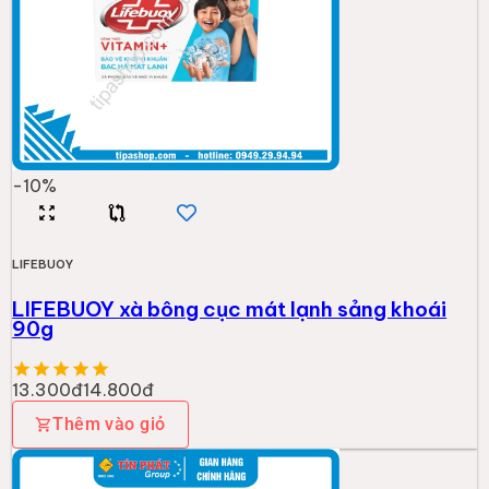
-
10
%
LIFEBUOY
LIFEBUOY xà bông cục mát lạnh sảng khoái
90g
13.300đ
14.800đ
Thêm vào giỏ