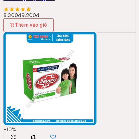
8.300đ
9.200đ
Thêm vào giỏ
-
10
%