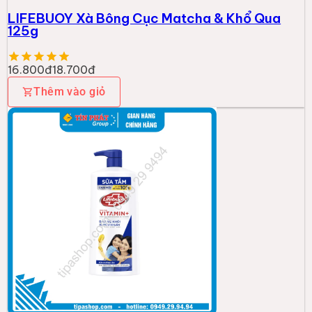
LIFEBUOY Xà Bông Cục Matcha & Khổ Qua
125g
16.800đ
18.700đ
Thêm vào giỏ