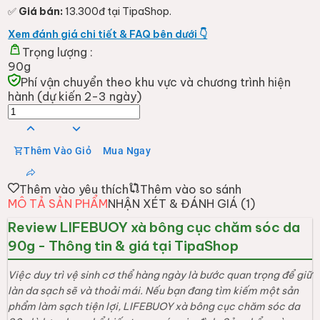
✅
Giá bán:
13.300đ tại TipaShop.
Xem đánh giá chi tiết & FAQ bên dưới 👇
Trọng lượng :
90g
Phí vận chuyển theo khu vực và chương trình hiện
hành (dự kiến 2-3 ngày)
Thêm Vào Giỏ
Mua Ngay
Thêm vào yêu thích
Thêm vào so sánh
MÔ TẢ SẢN PHẨM
NHẬN XÉT & ĐÁNH GIÁ (
1
)
Review LIFEBUOY xà bông cục chăm sóc da
90g - Thông tin & giá tại TipaShop
Việc duy trì vệ sinh cơ thể hàng ngày là bước quan trọng để giữ
làn da sạch sẽ và thoải mái. Nếu bạn đang tìm kiếm một sản
phẩm làm sạch tiện lợi, LIFEBUOY xà bông cục chăm sóc da