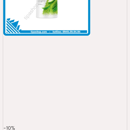
-
10
%