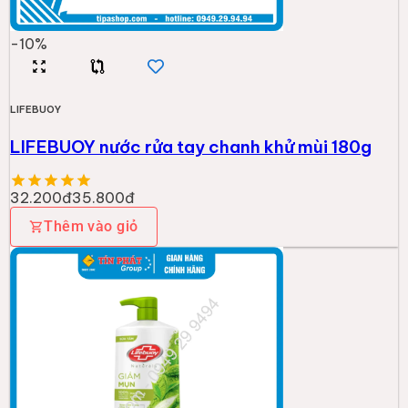
-
10
%
LIFEBUOY
LIFEBUOY nước rửa tay chanh khử mùi 180g
32.200đ
35.800đ
Thêm vào giỏ