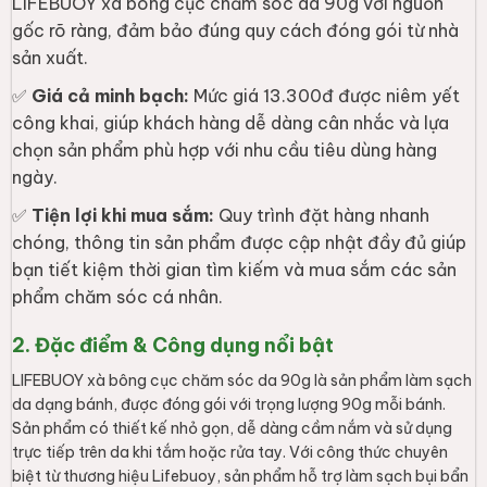
LIFEBUOY xà bông cục chăm sóc da 90g với nguồn
gốc rõ ràng, đảm bảo đúng quy cách đóng gói từ nhà
sản xuất.
✅
Giá cả minh bạch:
Mức giá 13.300đ được niêm yết
công khai, giúp khách hàng dễ dàng cân nhắc và lựa
chọn sản phẩm phù hợp với nhu cầu tiêu dùng hàng
ngày.
✅
Tiện lợi khi mua sắm:
Quy trình đặt hàng nhanh
chóng, thông tin sản phẩm được cập nhật đầy đủ giúp
bạn tiết kiệm thời gian tìm kiếm và mua sắm các sản
phẩm chăm sóc cá nhân.
2. Đặc điểm & Công dụng nổi bật
LIFEBUOY xà bông cục chăm sóc da 90g là sản phẩm làm sạch
da dạng bánh, được đóng gói với trọng lượng 90g mỗi bánh.
Sản phẩm có thiết kế nhỏ gọn, dễ dàng cầm nắm và sử dụng
trực tiếp trên da khi tắm hoặc rửa tay. Với công thức chuyên
biệt từ thương hiệu Lifebuoy, sản phẩm hỗ trợ làm sạch bụi bẩn