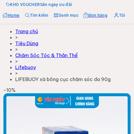
KHO VOUCHER
Săn ngay ưu đãi
Home
Tìm kiếm
Danh mục
Đơn hàng
Tôi
Trang chủ
>
Tiêu Dùng
>
Chăm Sóc Tóc & Thân Thể
>
Lifebuoy
>
LIFEBUOY xà bông cục chăm sóc da 90g
-
10
%