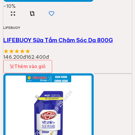
-
10
%
LIFEBUOY
LIFEBUOY Sữa Tắm Chăm Sóc Da 800G
146.200đ
162.400đ
Thêm vào giỏ