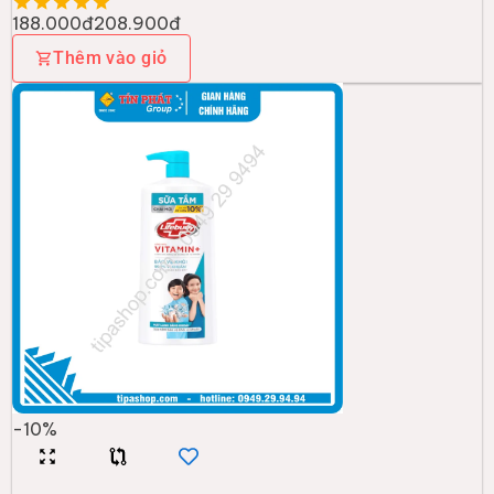
188.000đ
208.900đ
Thêm vào giỏ
-
10
%