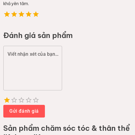
khá yên tâm.
Đánh giá sản phẩm
Viết nhận xét của bạn (chất lượng, đóng gói, giao hàng...)
Empty
1 Star
2 Stars
3 Stars
4 Stars
5 Stars
Gửi đánh giá
Sản phẩm
chăm sóc tóc & thân thể