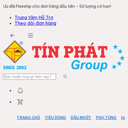
Ưu đãi Freeship cho đơn hàng đầu tiên – Số lượng có hạn!
Trung tâm Hỗ Trợ
Theo dõi đơn hàng
TRANG CHỦ
TIÊU DÙNG
DẦU NHỚT
PHỤ TÙNG
HÀ