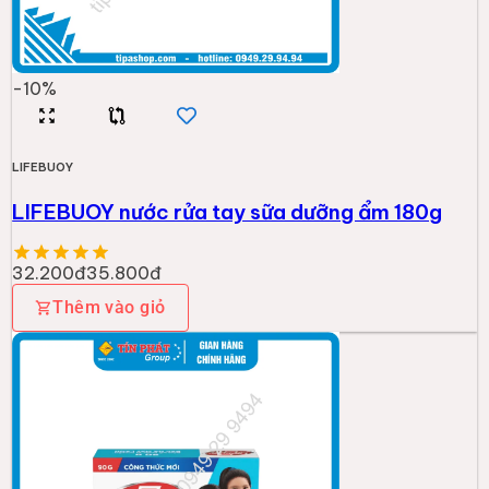
-
10
%
LIFEBUOY
LIFEBUOY nước rửa tay sữa dưỡng ẩm 180g
32.200đ
35.800đ
Thêm vào giỏ