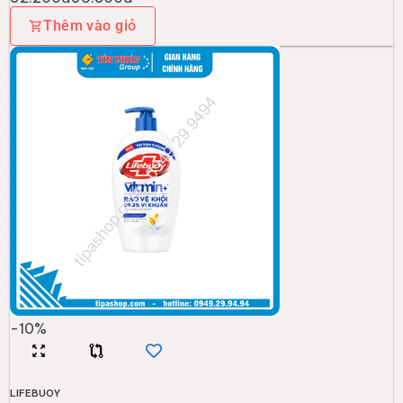
Thêm vào giỏ
-
10
%
LIFEBUOY