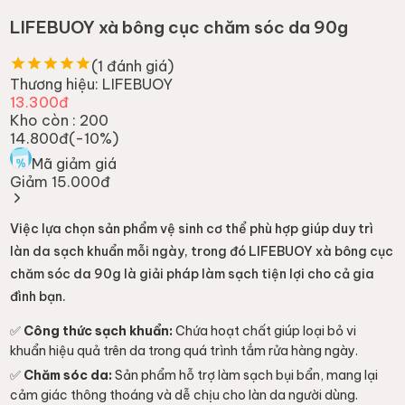
LIFEBUOY xà bông cục chăm sóc da 90g
(
1
đánh giá)
Thương hiệu:
LIFEBUOY
13.300đ
Kho còn :
200
14.800đ
(-
10
%)
Mã giảm giá
Giảm 15.000đ
Việc lựa chọn sản phẩm vệ sinh cơ thể phù hợp giúp duy trì
làn da sạch khuẩn mỗi ngày, trong đó LIFEBUOY xà bông cục
chăm sóc da 90g là giải pháp làm sạch tiện lợi cho cả gia
đình bạn.
✅
Công thức sạch khuẩn:
Chứa hoạt chất giúp loại bỏ vi
khuẩn hiệu quả trên da trong quá trình tắm rửa hàng ngày.
✅
Chăm sóc da:
Sản phẩm hỗ trợ làm sạch bụi bẩn, mang lại
cảm giác thông thoáng và dễ chịu cho làn da người dùng.