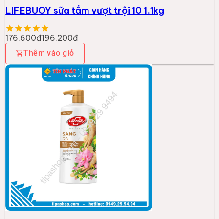
LIFEBUOY sữa tắm vượt trội 10 1.1kg
176.600đ
196.200đ
Thêm vào giỏ