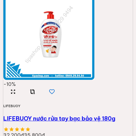
-
10
%
LIFEBUOY
LIFEBUOY nước rửa tay bạc bảo vệ 180g
32.200đ
35.800đ