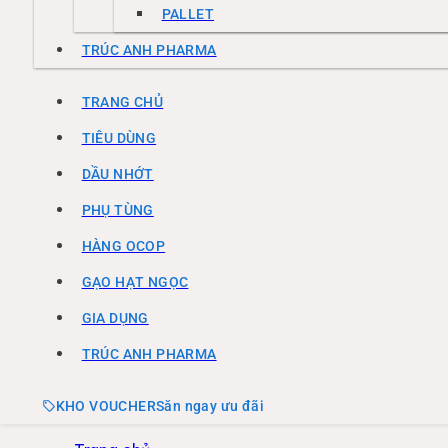
PALLET
TRÚC ANH PHARMA
TRANG CHỦ
TIÊU DÙNG
DẦU NHỚT
PHỤ TÙNG
HÀNG OCOP
GẠO HẠT NGỌC
GIA DỤNG
TRÚC ANH PHARMA
KHO VOUCHER
Săn ngay ưu đãi