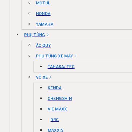
MOTUL
HONDA
YAMAHA
PHỤ TÙNG
ẮC QUY
PHỤ TÙNG XE MÁY
TAHASA/ TFC
VỎ XE
KENDA
CHENGSHIN
VIE MAXX
DRC
MAXXIS