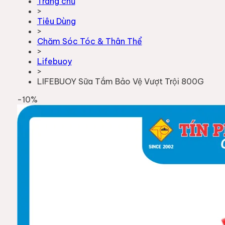
Trang chủ
>
Tiêu Dùng
>
Chăm Sóc Tóc & Thân Thể
>
Lifebuoy
>
LIFEBUOY Sữa Tắm Bảo Vệ Vượt Trội 800G
-
10
%