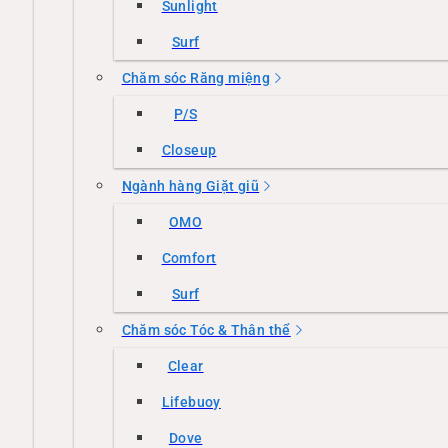
Sunlight
Surf
Chăm sóc Răng miệng
P/S
Closeup
Ngành hàng Giặt giũ
OMO
Comfort
Surf
Chăm sóc Tóc & Thân thể
Clear
Lifebuoy
Dove