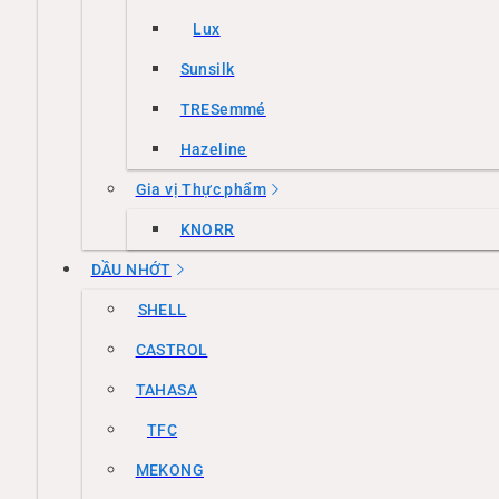
Lux
Sunsilk
TRESemmé
Hazeline
Gia vị Thực phẩm
KNORR
DẦU NHỚT
SHELL
CASTROL
TAHASA
TFC
MEKONG