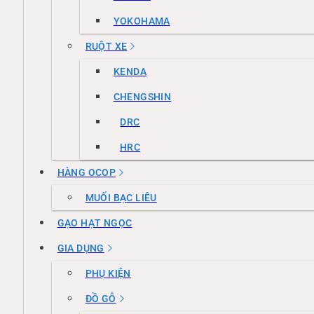
YOKOHAMA
RUỘT XE
KENDA
CHENGSHIN
DRC
HRC
HÀNG OCOP
MUỐI BẠC LIÊU
GẠO HẠT NGỌC
GIA DỤNG
PHỤ KIỆN
ĐỒ GỖ