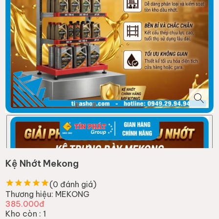
Kệ Nhớt Mekong
(
0
đánh giá)
Thương hiệu:
MEKONG
385.000đ
Kho còn :
1