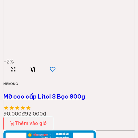
-
2
%
MEKONG
Mỡ cao cấp Litol 3 Bọc 800g
90.000đ
92.000đ
Thêm vào giỏ