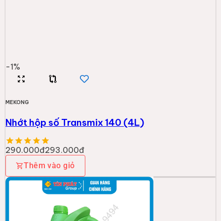
-
1
%
MEKONG
Nhớt hộp số Transmix 140 (4L)
290.000đ
293.000đ
Thêm vào giỏ