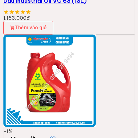
Dầu Industrial Oil VG 68 (18L)
1.163.000đ
Thêm vào giỏ
-
1
%