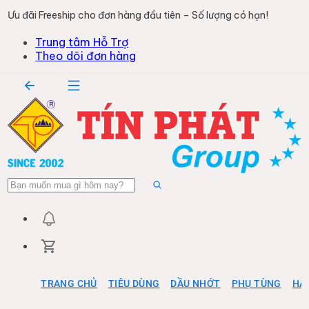
Ưu đãi Freeship cho đơn hàng đầu tiên – Số lượng có hạn!
Trung tâm Hỗ Trợ
Theo dõi đơn hàng
TRANG CHỦ
TIÊU DÙNG
DẦU NHỚT
PHỤ TÙNG
HÀ