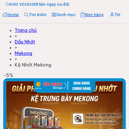
KHO VOUCHER
Săn ngay ưu đãi
Home
Tìm kiếm
Danh mục
Đơn hàng
Tôi
Trang chủ
>
Dầu Nhớt
>
Mekong
>
Kệ Nhớt Mekong
-
5
%