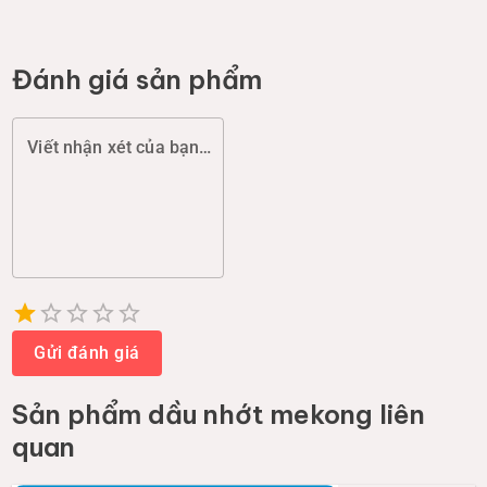
Đánh giá sản phẩm
Viết nhận xét của bạn (chất lượng, đóng gói, giao hàng...)
Empty
1 Star
2 Stars
3 Stars
4 Stars
5 Stars
Gửi đánh giá
Sản phẩm
dầu nhớt mekong
liên
quan