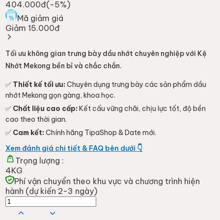
404.000đ
(-
5
%)
Mã giảm giá
Giảm 15.000đ
Tối ưu không gian trưng bày dầu nhớt chuyên nghiệp với Kệ
Nhớt Mekong bền bỉ và chắc chắn.
✅
Thiết kế tối ưu:
Chuyên dụng trưng bày các sản phẩm dầu
nhớt Mekong gọn gàng, khoa học.
✅
Chất liệu cao cấp:
Kết cấu vững chãi, chịu lực tốt, độ bền
cao theo thời gian.
✅
Cam kết:
Chính hãng TipaShop & Date mới.
Xem đánh giá chi tiết & FAQ bên dưới 👇
Trọng lượng :
4KG
Phí vận chuyển theo khu vực và chương trình hiện
hành (dự kiến 2-3 ngày)