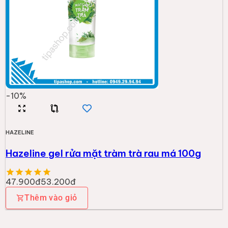
-
10
%
HAZELINE
Hazeline gel rửa mặt tràm trà rau má 100g
47.900đ
53.200đ
Thêm vào giỏ