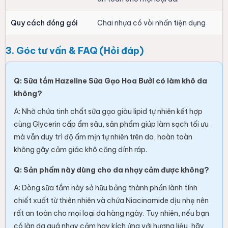
Quy cách đóng gói
Chai nhựa có vòi nhấn tiện dụng
3. Góc tư vấn & FAQ (Hỏi đáp)
Q: Sữa tắm Hazeline Sữa Gạo Hoa Bưởi có làm khô da
không?
A: Nhờ chứa tinh chất sữa gạo giàu lipid tự nhiên kết hợp
cùng Glycerin cấp ẩm sâu, sản phẩm giúp làm sạch tối ưu
mà vẫn duy trì độ ẩm mịn tự nhiên trên da, hoàn toàn
không gây cảm giác khô căng dính ráp.
Q: Sản phẩm này dùng cho da nhạy cảm được không?
A: Dòng sữa tắm này sở hữu bảng thành phần lành tính
chiết xuất từ thiên nhiên và chứa Niacinamide dịu nhẹ nên
rất an toàn cho mọi loại da hàng ngày. Tuy nhiên, nếu bạn
có làn da quá nhạy cảm hay kích ứng với hương liệu, hãy