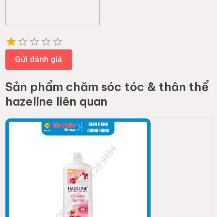
Empty
1 Star
2 Stars
3 Stars
4 Stars
5 Stars
Gửi đánh giá
Sản phẩm
chăm sóc tóc & thân thể
hazeline
liên quan