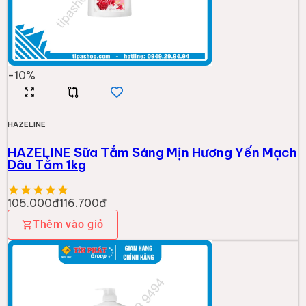
-
10
%
HAZELINE
HAZELINE Sữa Tắm Sáng Mịn Hương Yến Mạch
Dâu Tằm 1kg
105.000đ
116.700đ
Thêm vào giỏ