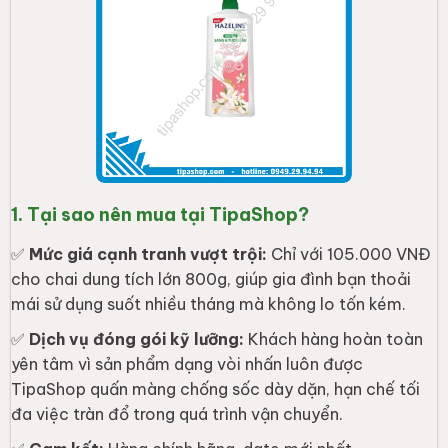
1. Tại sao nên mua tại TipaShop?
✅
Mức giá cạnh tranh vượt trội:
Chỉ với 105.000 VNĐ
cho chai dung tích lớn 800g, giúp gia đình bạn thoải
mái sử dụng suốt nhiều tháng mà không lo tốn kém.
✅
Dịch vụ đóng gói kỹ lưỡng:
Khách hàng hoàn toàn
yên tâm vì sản phẩm dạng vòi nhấn luôn được
TipaShop quấn màng chống sốc dày dặn, hạn chế tối
đa việc tràn đổ trong quá trình vận chuyển.