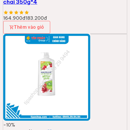
chai 350g*4
164.900đ
183.200đ
Thêm vào giỏ
-
10
%