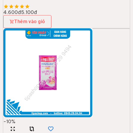
4.600đ
5.100đ
Thêm vào giỏ
-
10
%