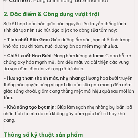
✅
Cam kết:
Hàng chính hãng, date mới nhất.
2. Đặc điểm & Công dụng vượt trội
Sự kết hợp hoàn hảo giữa các nguyên liệu truyền thống lành
tính đã tạo nên sức hút đặc biệt cho dòng sữa tắm này:
- Tinh chất Sữa Gạo:
Giúp dưỡng ẩm sâu, hạn chế tình trạng
khô ráp sau khi tắm, nuôi dưỡng làn da mềm mại như lụa.
- Chiết xuất Hoa Bưởi:
Mang hàm lượng Vitamin C cao hỗ trợ
chống oxy hóa mạnh mẽ, làm đều màu và cải thiện các vùng
da sạm đen, đem lại vẻ rạng rỡ tự nhiên.
- Hương thơm thanh mát, nhẹ nhàng:
Hương hoa bưởi truyền
thống hòa quyện cùng vị ngọt dịu của sữa gạo mang đến cảm
giác sảng khoái, giảm căng thẳng mệt mỏi hiệu quả sau mỗi lần
tắm.
- Khả năng tạo bọt mịn:
Giúp làm sạch nhẹ nhàng bụi bẩn, bã
nhờn tích tụ trên da mà không gây cảm giác bết rít hay khô
căng.
Thông số kỹ thuật sản phẩm