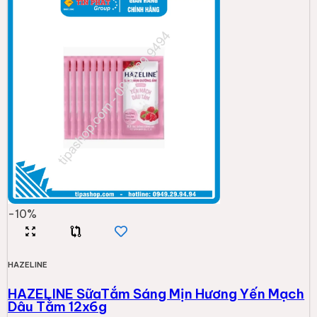
-
10
%
HAZELINE
HAZELINE SữaTắm Sáng Mịn Hương Yến Mạch
Dâu Tằm 12x6g