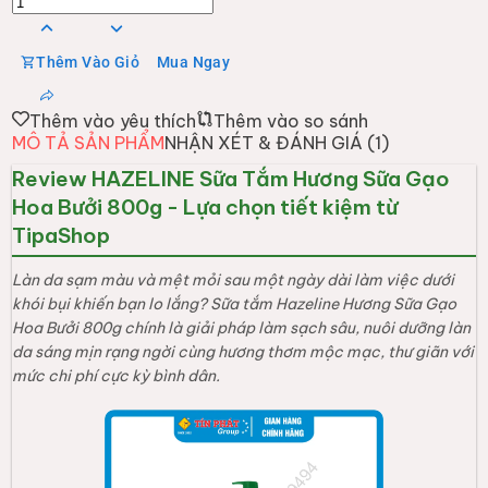
Thêm Vào Giỏ
Mua Ngay
Thêm vào yêu thích
Thêm vào so sánh
MÔ TẢ SẢN PHẨM
NHẬN XÉT & ĐÁNH GIÁ (
1
)
Review HAZELINE Sữa Tắm Hương Sữa Gạo
Hoa Bưởi 800g - Lựa chọn tiết kiệm từ
TipaShop
Làn da sạm màu và mệt mỏi sau một ngày dài làm việc dưới
khói bụi khiến bạn lo lắng? Sữa tắm Hazeline Hương Sữa Gạo
Hoa Bưởi 800g chính là giải pháp làm sạch sâu, nuôi dưỡng làn
da sáng mịn rạng ngời cùng hương thơm mộc mạc, thư giãn với
mức chi phí cực kỳ bình dân.