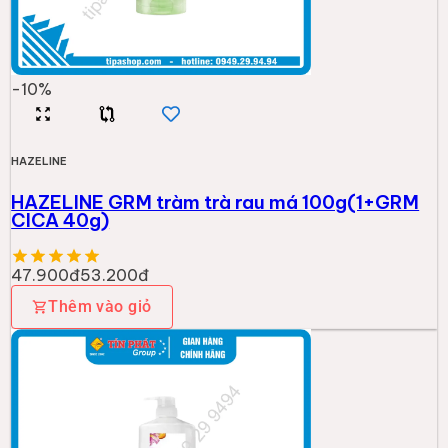
-
10
%
HAZELINE
HAZELINE GRM tràm trà rau má 100g(1+GRM
CICA 40g)
47.900đ
53.200đ
Thêm vào giỏ