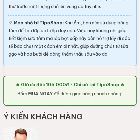
thử trước một lượng nhỏ lên vùng da tay nhé.
💡
Mẹo nhỏ từ TipaShop:
Khi tắm, bạn nên sử dụng bông
tắm để tạo lớp bọt xốp dày mịn. Việc này không chỉ giúp
tiết kiệm sữa tắm mà lớp bọt xốp này còn hỗ trợ lấy đi các
tế bào chết một cách êm ái nhất, giúp dưỡng chất từ sữa
gạo và hoa bưởi dễ dàng thẩm thấu sâu vào da.
🔥 Giá ưu đãi: 105.000đ - Chỉ có tại TipaShop 🔥
Bấm
MUA NGAY
để được giao hàng nhanh chóng!
Ý KIẾN KHÁCH HÀNG