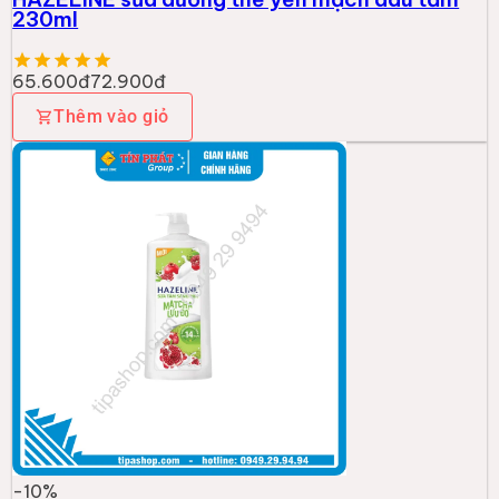
230ml
65.600đ
72.900đ
Thêm vào giỏ
-
10
%