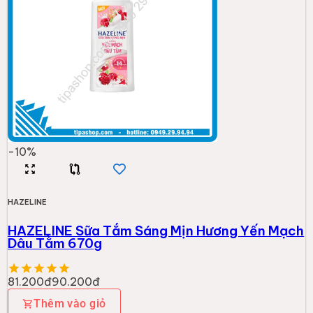
-
10
%
HAZELINE
HAZELINE Sữa Tắm Sáng Mịn Hương Yến Mạch
Dâu Tằm 670g
81.200đ
90.200đ
Thêm vào giỏ