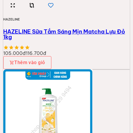
HAZELINE
HAZELINE Sữa Tắm Sáng Mịn Matcha Lựu Đỏ
1kg
105.000đ
116.700đ
Thêm vào giỏ