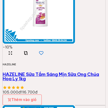
-
10
%
HAZELINE
HAZELINE Sữa Tắm Sáng Mịn Sữa Ong Chúa
Hoa Ly 1kg
105.000đ
116.700đ
Thêm vào giỏ