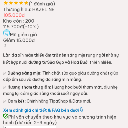
(
1
đánh giá)
Thương hiệu:
HAZELINE
105.000đ
Kho còn :
200
116.700đ
(-
10
%)
Mã giảm giá
Giảm 15.000đ
Làn da xỉn màu thiếu ẩm trở nên sáng mịn rạng ngời nhờ sự
kết hợp nuôi dưỡng từ Sữa Gạo và Hoa Bưởi thiên nhiên.
✅
Dưỡng sáng mịn:
Tinh chất sữa gạo giàu dưỡng chất giúp
cấp ẩm sâu và dưỡng da sáng mịn màng.
✅
Hương thơm thư giãn:
Hương hoa bưởi thơm mát, dịu nhẹ
mang lại cảm giác sảng khoái suốt ngày dài.
✅
Cam kết:
Chính hãng TipaShop & Date mới.
Xem đánh giá chi tiết & FAQ bên dưới 👇
Phí vận chuyển theo khu vực và chương trình hiện
hành (dự kiến 2-3 ngày)