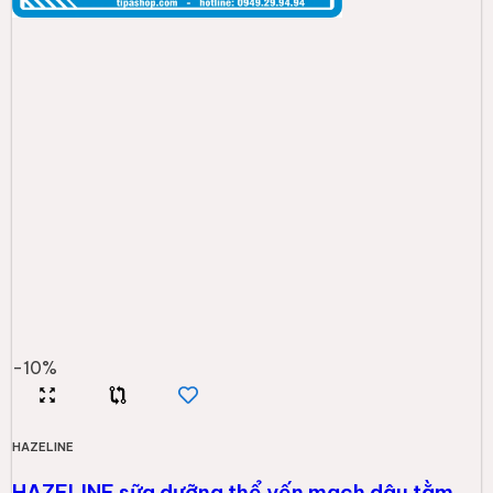
-
10
%
HAZELINE
HAZELINE sữa dưỡng thể yến mạch dâu tằm