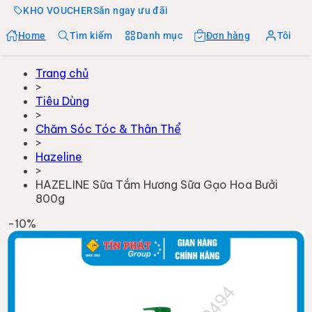
KHO VOUCHER
Săn ngay ưu đãi
Home
Tìm kiếm
Danh mục
Đơn hàng
Tôi
Trang chủ
>
Tiêu Dùng
>
Chăm Sóc Tóc & Thân Thể
>
Hazeline
>
HAZELINE Sữa Tắm Hương Sữa Gạo Hoa Bưởi
800g
-
10
%