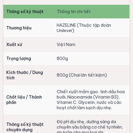
Thông số kỹ thuật
Thông tin chi tiết
HAZELINE (Thuộc tập đoàn
Thương hiệu
Unilever)
Xuất xứ
Việt Nam
Trọng lượng
800g
Kích thước / Dung
800g (Chai lớn tiết kiệm)
tích
Chiết xuất mầm gạo, tinh dầu hoa
Chất liệu / Thành
bưởi, Niacinamide (Vitamin B3),
phần
Vitamin C, Glycerin, nước và các
hoạt chất làm sạch dịu nhẹ.
Độ pH dịu nhẹ, dưỡng sáng da
Thông số kỹ thuật
chuyên sâu bằng cơ chế tự nhiên,
chuyên dụng
an toàn cho mọi loại da.