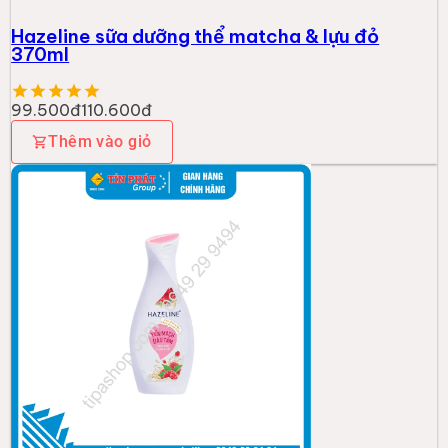
Hazeline sữa dưỡng thể matcha & lựu đỏ
370ml
99.500đ
110.600đ
Thêm vào giỏ