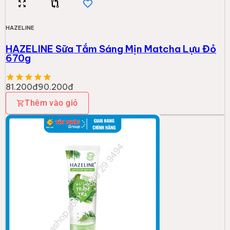
HAZELINE
HAZELINE Sữa Tắm Sáng Mịn Matcha Lựu Đỏ
670g
81.200đ
90.200đ
Thêm vào giỏ