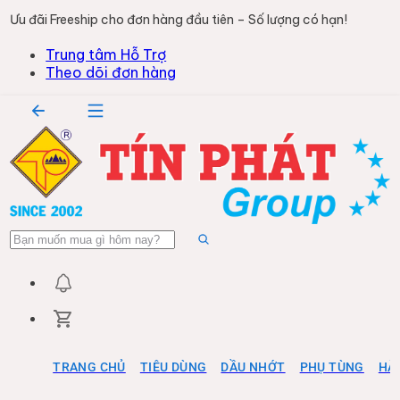
Ưu đãi Freeship cho đơn hàng đầu tiên – Số lượng có hạn!
Trung tâm Hỗ Trợ
Theo dõi đơn hàng
TRANG CHỦ
TIÊU DÙNG
DẦU NHỚT
PHỤ TÙNG
HÀ