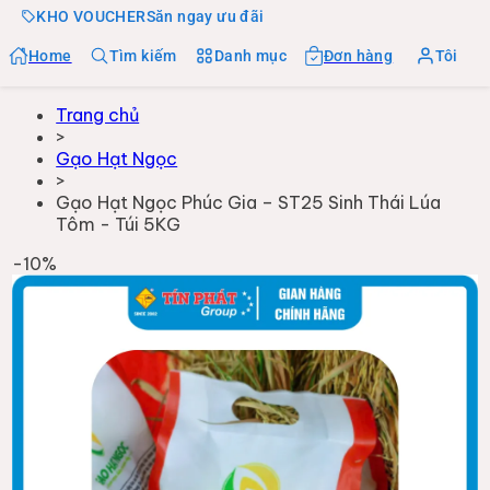
KHO VOUCHER
Săn ngay ưu đãi
Home
Tìm kiếm
Danh mục
Đơn hàng
Tôi
Trang chủ
>
Gạo Hạt Ngọc
>
Gạo Hạt Ngọc Phúc Gia – ST25 Sinh Thái Lúa
Tôm - Túi 5KG
-
10
%