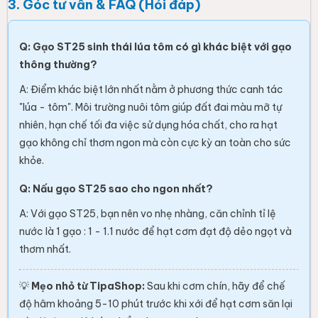
3. Góc tư vấn & FAQ (Hỏi đáp)
Q: Gạo ST25 sinh thái lúa tôm có gì khác biệt với gạo
thông thường?
A: Điểm khác biệt lớn nhất nằm ở phương thức canh tác
"lúa - tôm". Môi trường nuôi tôm giúp đất đai màu mỡ tự
nhiên, hạn chế tối đa việc sử dụng hóa chất, cho ra hạt
gạo không chỉ thơm ngon mà còn cực kỳ an toàn cho sức
khỏe.
Q: Nấu gạo ST25 sao cho ngon nhất?
A: Với gạo ST25, bạn nên vo nhẹ nhàng, căn chỉnh tỉ lệ
nước là 1 gạo : 1 - 1.1 nước để hạt cơm đạt độ dẻo ngọt và
thơm nhất.
💡
Mẹo nhỏ từ TipaShop:
Sau khi cơm chín, hãy để chế
độ hâm khoảng 5-10 phút trước khi xới để hạt cơm săn lại