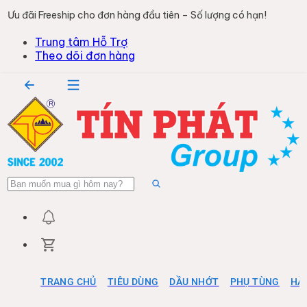
Ưu đãi Freeship cho đơn hàng đầu tiên – Số lượng có hạn!
Trung tâm Hỗ Trợ
Theo dõi đơn hàng
TRANG CHỦ
TIÊU DÙNG
DẦU NHỚT
PHỤ TÙNG
HÀ