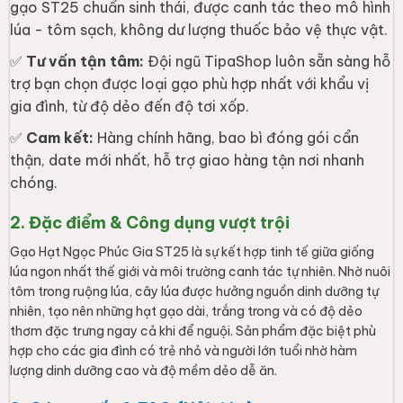
gạo ST25 chuẩn sinh thái, được canh tác theo mô hình
lúa - tôm sạch, không dư lượng thuốc bảo vệ thực vật.
✅
Tư vấn tận tâm:
Đội ngũ TipaShop luôn sẵn sàng hỗ
trợ bạn chọn được loại gạo phù hợp nhất với khẩu vị
gia đình, từ độ dẻo đến độ tơi xốp.
✅
Cam kết:
Hàng chính hãng, bao bì đóng gói cẩn
thận, date mới nhất, hỗ trợ giao hàng tận nơi nhanh
chóng.
2. Đặc điểm & Công dụng vượt trội
Gạo Hạt Ngọc Phúc Gia ST25 là sự kết hợp tinh tế giữa giống
lúa ngon nhất thế giới và môi trường canh tác tự nhiên. Nhờ nuôi
tôm trong ruộng lúa, cây lúa được hưởng nguồn dinh dưỡng tự
nhiên, tạo nên những hạt gạo dài, trắng trong và có độ dẻo
thơm đặc trưng ngay cả khi để nguội. Sản phẩm đặc biệt phù
hợp cho các gia đình có trẻ nhỏ và người lớn tuổi nhờ hàm
lượng dinh dưỡng cao và độ mềm dẻo dễ ăn.