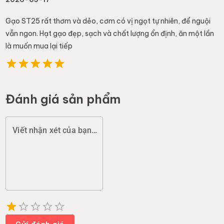
Gạo ST25 rất thơm và dẻo, cơm có vị ngọt tự nhiên, để nguội
vẫn ngon. Hạt gạo đẹp, sạch và chất lượng ổn định, ăn một lần
là muốn mua lại tiếp
Đánh giá sản phẩm
Viết nhận xét của bạn (chất lượng, đóng gói, giao hàng...)
Empty
1 Star
2 Stars
3 Stars
4 Stars
5 Stars