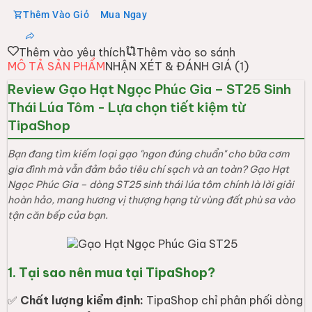
Thêm Vào Giỏ
Mua Ngay
Thêm vào yêu thích
Thêm vào so sánh
MÔ TẢ SẢN PHẨM
NHẬN XÉT & ĐÁNH GIÁ (
1
)
Review Gạo Hạt Ngọc Phúc Gia – ST25 Sinh
Thái Lúa Tôm - Lựa chọn tiết kiệm từ
TipaShop
Bạn đang tìm kiếm loại gạo "ngon đúng chuẩn" cho bữa cơm
gia đình mà vẫn đảm bảo tiêu chí sạch và an toàn? Gạo Hạt
Ngọc Phúc Gia – dòng ST25 sinh thái lúa tôm chính là lời giải
hoàn hảo, mang hương vị thượng hạng từ vùng đất phù sa vào
tận căn bếp của bạn.
1. Tại sao nên mua tại TipaShop?
✅
Chất lượng kiểm định:
TipaShop chỉ phân phối dòng