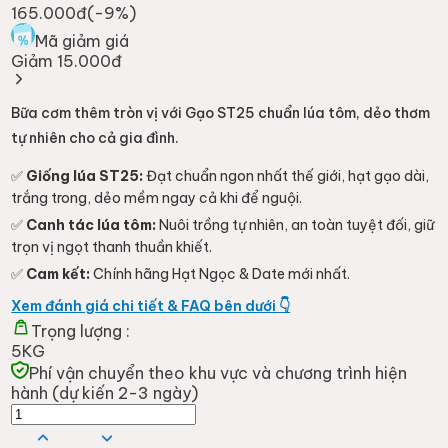
165.000đ
(-
9
%)
Mã giảm giá
Giảm 15.000đ
Bữa cơm thêm tròn vị với Gạo ST25 chuẩn lúa tôm, dẻo thơm
tự nhiên cho cả gia đình.
✅
Giống lúa ST25:
Đạt chuẩn ngon nhất thế giới, hạt gạo dài,
trắng trong, dẻo mềm ngay cả khi để nguội.
✅
Canh tác lúa tôm:
Nuôi trồng tự nhiên, an toàn tuyệt đối, giữ
trọn vị ngọt thanh thuần khiết.
✅
Cam kết:
Chính hãng Hạt Ngọc & Date mới nhất.
Xem đánh giá chi tiết & FAQ bên dưới 👇
Trọng lượng :
5KG
Phí vận chuyển theo khu vực và chương trình hiện
hành (dự kiến 2-3 ngày)