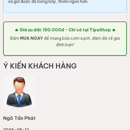
và giữ được độ bóng bẩy, thơm ngon hơn.
🔥 Giá ưu đãi: 150.000đ - Chỉ có tại TipaShop 🔥
Bấm
MUA NGAY
để mang bữa cơm sạch, đậm đà về gia
đình bạn!
Ý KIẾN KHÁCH HÀNG
Ngô Tấn Phát
2026-05-17