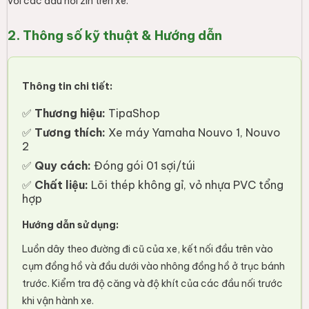
với các đầu nối zin trên xe.
2. Thông số kỹ thuật & Hướng dẫn
Thông tin chi tiết:
✅
Thương hiệu:
TipaShop
✅
Tương thích:
Xe máy Yamaha Nouvo 1, Nouvo
2
✅
Quy cách:
Đóng gói 01 sợi/túi
✅
Chất liệu:
Lõi thép không gỉ, vỏ nhựa PVC tổng
hợp
Hướng dẫn sử dụng:
Luồn dây theo đường đi cũ của xe, kết nối đầu trên vào
cụm đồng hồ và đầu dưới vào nhông đồng hồ ở trục bánh
trước. Kiểm tra độ căng và độ khít của các đầu nối trước
khi vận hành xe.