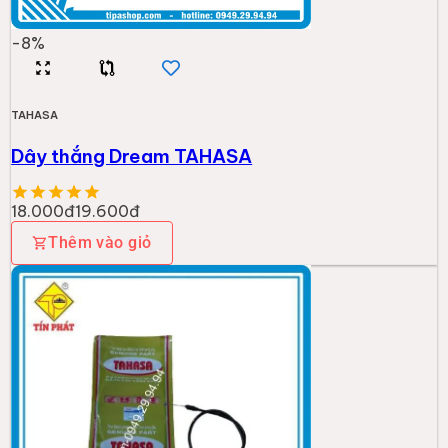
-
8
%
TAHASA
Dây thắng Dream TAHASA
18.000đ
19.600đ
Thêm vào giỏ