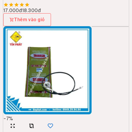
17.000đ
18.300đ
Thêm vào giỏ
-
7
%