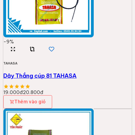
-
9
%
TAHASA
Dây Thắng cúp 81 TAHASA
19.000đ
20.800đ
Thêm vào giỏ