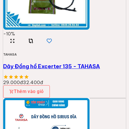
-
10
%
TAHASA
Dây Đồng hồ Excerter 135 - TAHASA
29.000đ
32.400đ
Thêm vào giỏ