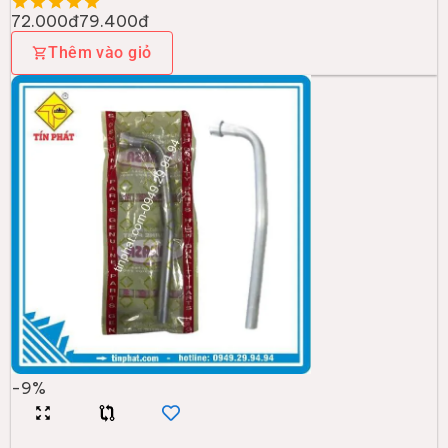
72.000đ
79.400đ
Thêm vào giỏ
-
9
%