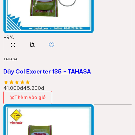
-
9
%
TAHASA
Dây Col Excerter 135 - TAHASA
41.000đ
45.200đ
Thêm vào giỏ