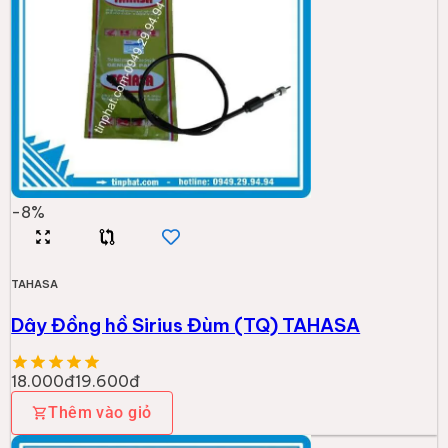
-
8
%
TAHASA
Dây Đồng hồ Sirius Đùm (TQ) TAHASA
18.000đ
19.600đ
Thêm vào giỏ