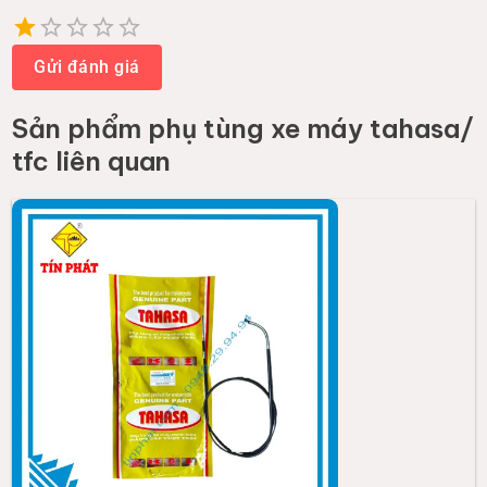
Empty
1 Star
2 Stars
3 Stars
4 Stars
5 Stars
Gửi đánh giá
Sản phẩm
phụ tùng xe máy tahasa/
tfc
liên quan