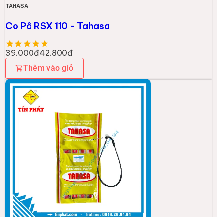
TAHASA
Co Pô RSX 110 - Tahasa
39.000đ
42.800đ
Thêm vào giỏ