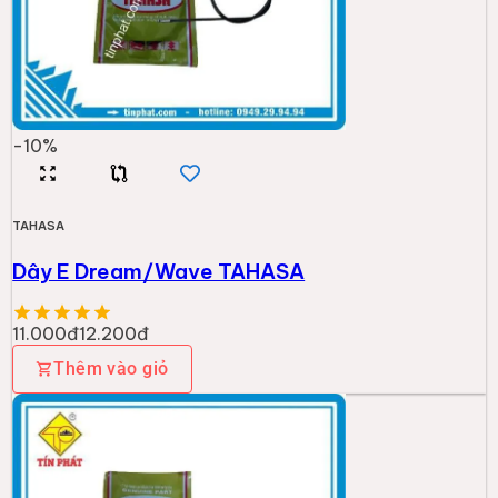
-
10
%
TAHASA
Dây E Dream/Wave TAHASA
11.000đ
12.200đ
Thêm vào giỏ