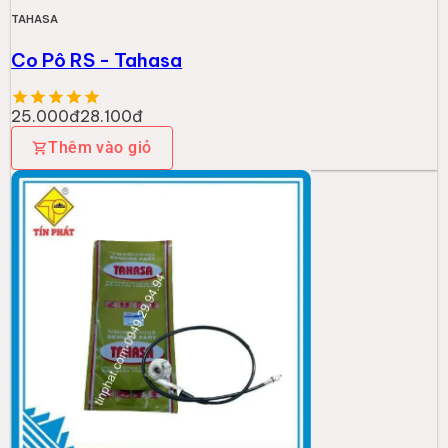
TAHASA
Co Pô RS - Tahasa
25.000đ
28.100đ
Thêm vào giỏ