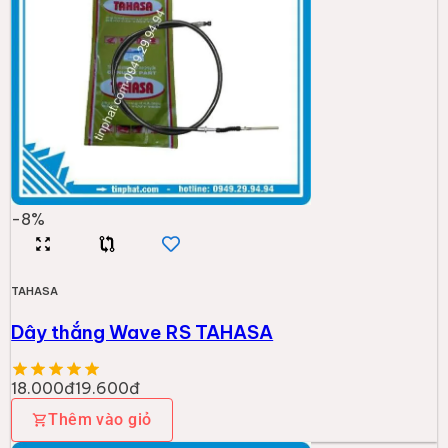
-
8
%
TAHASA
Dây thắng Wave RS TAHASA
18.000đ
19.600đ
Thêm vào giỏ