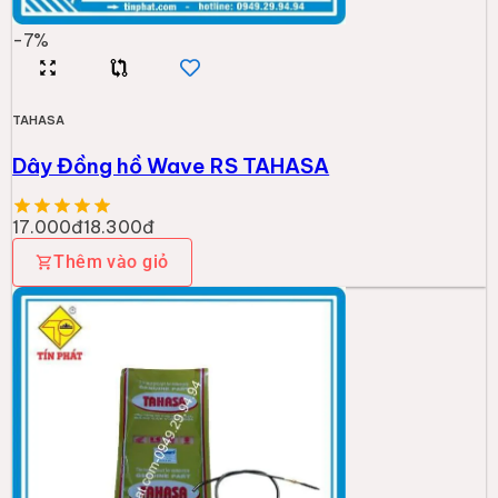
-
7
%
TAHASA
Dây Đồng hồ Wave RS TAHASA
17.000đ
18.300đ
Thêm vào giỏ