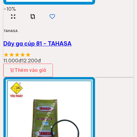
-
10
%
TAHASA
Dây ga cúp 81 - TAHASA
11.000đ
12.200đ
Thêm vào giỏ