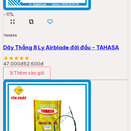
-
11
%
TAHASA
Dây Thắng 8 Ly Airblade đời đầu - TAHASA
47.000đ
52.600đ
Thêm vào giỏ