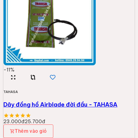
-
11
%
TAHASA
Dây đồng hồ Airblade đời đầu - TAHASA
23.000đ
25.700đ
Thêm vào giỏ