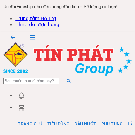
Ưu đãi Freeship cho đơn hàng đầu tiên – Số lượng có hạn!
Trung tâm Hỗ Trợ
Theo dõi đơn hàng
TRANG CHỦ
TIÊU DÙNG
DẦU NHỚT
PHỤ TÙNG
HÀ