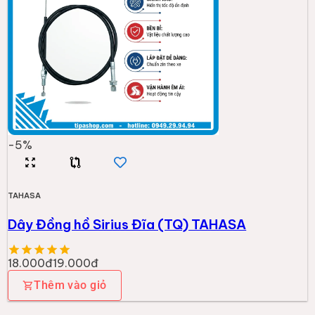
-
5
%
TAHASA
Dây Đồng hồ Sirius Đĩa (TQ) TAHASA
18.000đ
19.000đ
Thêm vào giỏ