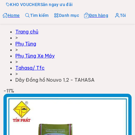
KHO VOUCHER
Săn ngay ưu đãi
Home
Tìm kiếm
Danh mục
Đơn hàng
Tôi
Trang chủ
>
Phụ Tùng
>
Phụ Tùng Xe Máy
>
Tahasa/ Tfc
>
Dây Đồng hồ Nouvo 1,2 - TAHASA
-
11
%