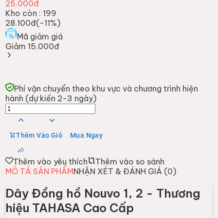
25.000đ
Kho còn :
199
28.100đ
(-
11
%)
Mã giảm giá
Giảm 15.000đ
Phí vận chuyển theo khu vực và chương trình hiện
hành (dự kiến 2-3 ngày)
Thêm Vào Giỏ
Mua Ngay
Thêm vào yêu thích
Thêm vào so sánh
MÔ TẢ SẢN PHẨM
NHẬN XÉT & ĐÁNH GIÁ (
0
)
Dây Đồng hồ Nouvo 1, 2 - Thương
hiệu TAHASA Cao Cấp