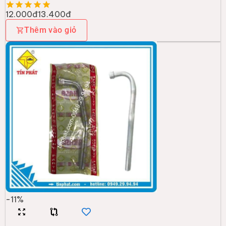
12.000đ
13.400đ
Thêm vào giỏ
-
11
%