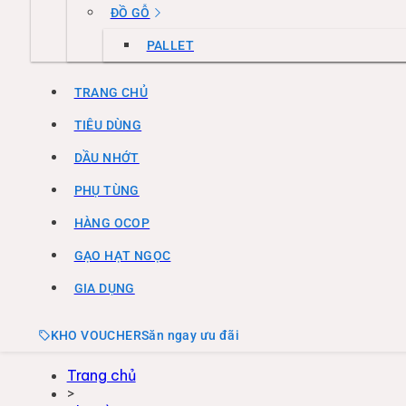
ĐỒ GỖ
PALLET
TRANG CHỦ
TIÊU DÙNG
DẦU NHỚT
PHỤ TÙNG
HÀNG OCOP
GẠO HẠT NGỌC
GIA DỤNG
KHO VOUCHER
Săn ngay ưu đãi
Trang chủ
>