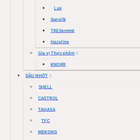
Lux
Sunsilk
TRESemmé
Hazeline
Gia vị Thực phẩm
KNORR
DẦU NHỚT
SHELL
CASTROL
TAHASA
TFC
MEKONG