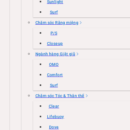
Sunlight
Surf
Chăm sóc Răng miệng
P/S
Closeup
Ngành hàng Giặt giũ
OMO
Comfort
Surf
Chăm sóc Tóc & Thân thể
Clear
Lifebuoy
Dove