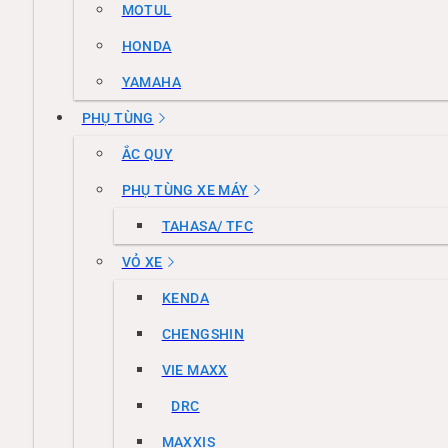
MOTUL
HONDA
YAMAHA
PHỤ TÙNG
ẮC QUY
PHỤ TÙNG XE MÁY
TAHASA/ TFC
VỎ XE
KENDA
CHENGSHIN
VIE MAXX
DRC
MAXXIS