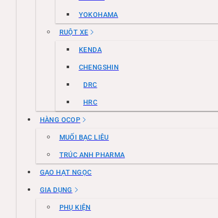
YOKOHAMA
RUỘT XE
KENDA
CHENGSHIN
DRC
HRC
HÀNG OCOP
MUỐI BẠC LIÊU
TRÚC ANH PHARMA
GẠO HẠT NGỌC
GIA DỤNG
PHỤ KIỆN