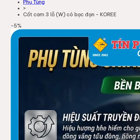
Phụ Tùng
>
Cốt cam 3 lỗ (W) có bạc đạn - KOREE
-
5
%