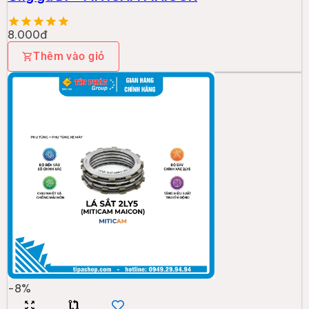
8.000đ
Thêm vào giỏ
-
8
%