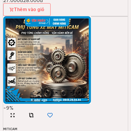
27.000đ
28.000đ
Thêm vào giỏ
-
9
%
MITICAM