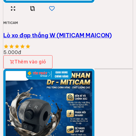
MITICAM
Lò xo đạp thắng W (MITICAM MAICON)
5.000đ
Thêm vào giỏ