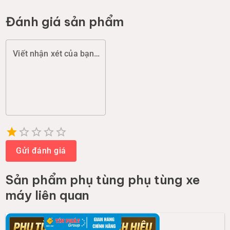
Đánh giá sản phẩm
Viết nhận xét của bạn (chất lượng, đóng gói, giao hàng...)
Empty
1 Star
2 Stars
3 Stars
4 Stars
5 Stars
Gửi đánh giá
Sản phẩm
phụ tùng phụ tùng xe
máy
liên quan