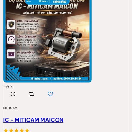
-
6
%
MITICAM
IC - MITICAM MAICON