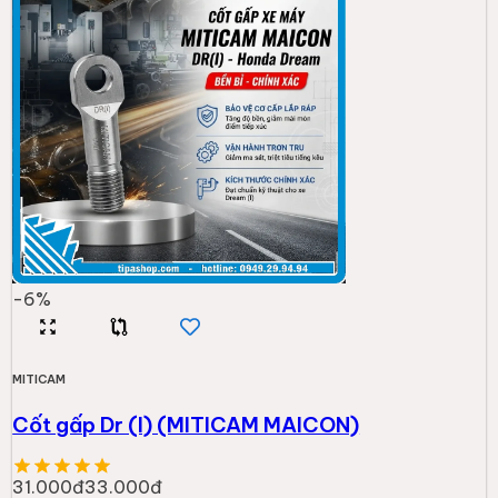
-
6
%
MITICAM
Cốt gấp Dr (I) (MITICAM MAICON)
31.000đ
33.000đ