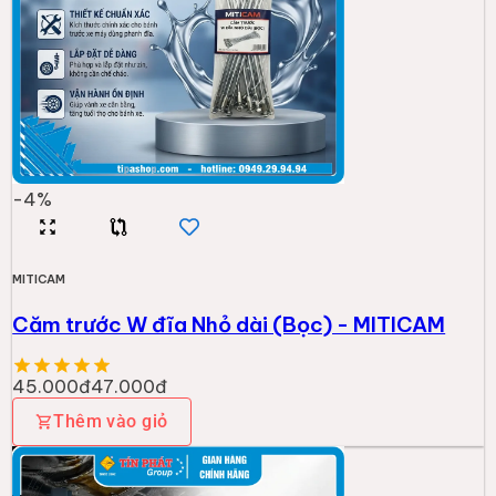
-
4
%
MITICAM
Căm trước W đĩa Nhỏ dài (Bọc) - MITICAM
45.000đ
47.000đ
Thêm vào giỏ