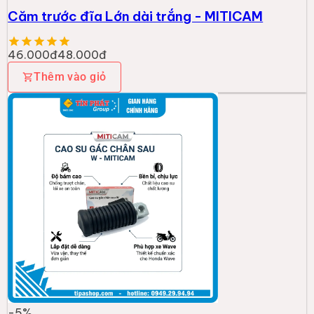
Căm trước đĩa Lớn dài trắng - MITICAM
46.000đ
48.000đ
Thêm vào giỏ
-
5
%