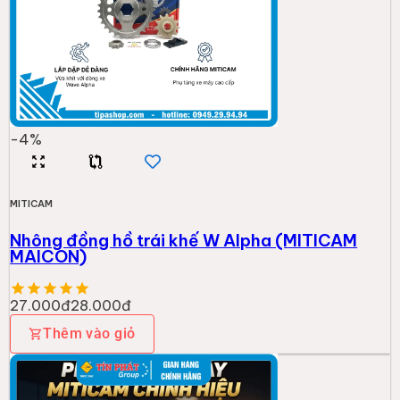
-
4
%
MITICAM
Nhông đồng hồ trái khế W Alpha (MITICAM
MAICON)
27.000đ
28.000đ
Thêm vào giỏ