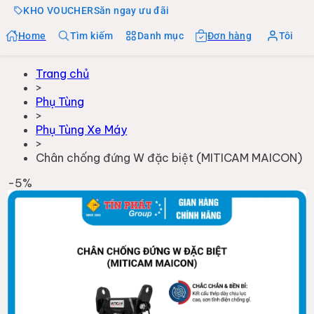
KHO VOUCHER
Săn ngay ưu đãi
Home
Tìm kiếm
Danh mục
Đơn hàng
Tôi
Trang chủ
>
Phụ Tùng
>
Phụ Tùng Xe Máy
>
Chân chống đứng W đặc biệt (MITICAM MAICON)
-
5
%