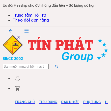
Ưu đãi Freeship cho đơn hàng đầu tiên – Số lượng có hạn!
Trung tâm Hỗ Trợ
Theo dõi đơn hàng
TRANG CHỦ
TIÊU DÙNG
DẦU NHỚT
PHỤ TÙNG
HÀ