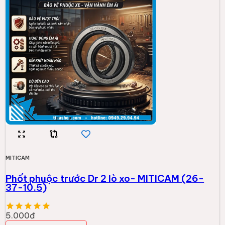
MITICAM
Phốt phuộc trước Dr 2 lò xo- MITICAM (26-
37-10.5)
5.000đ