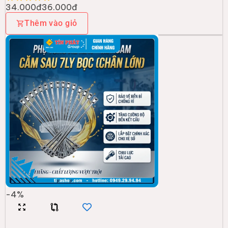
34.000đ
36.000đ
Thêm vào giỏ
-
4
%