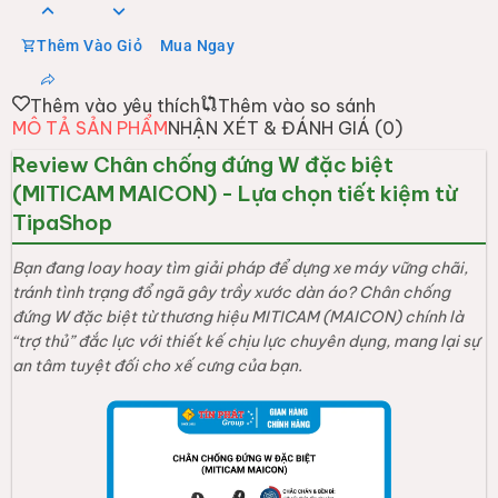
Thêm Vào Giỏ
Mua Ngay
Thêm vào yêu thích
Thêm vào so sánh
MÔ TẢ SẢN PHẨM
NHẬN XÉT & ĐÁNH GIÁ (
0
)
Review Chân chống đứng W đặc biệt
(MITICAM MAICON) - Lựa chọn tiết kiệm từ
TipaShop
Bạn đang loay hoay tìm giải pháp để dựng xe máy vững chãi,
tránh tình trạng đổ ngã gây trầy xước dàn áo? Chân chống
đứng W đặc biệt từ thương hiệu MITICAM (MAICON) chính là
“trợ thủ” đắc lực với thiết kế chịu lực chuyên dụng, mang lại sự
an tâm tuyệt đối cho xế cưng của bạn.