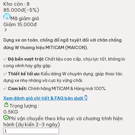
Kho còn :
8
85.000đ
(-
5
%)
Mã giảm giá
Giảm 15.000đ
Dựng xe an toàn, chống đổ ngã tuyệt đối với chân chống
đứng W thương hiệu MITICAM (MAICON).
✅
Độ bền vượt trội:
Chất liệu cao cấp, chịu lực tốt, không lo
cong vênh hay gãy gập.
✅
Thiết kế tối ưu:
Kiểu dáng W chuyên dụng, giúp thao tác
dựng xe nhẹ nhàng và cực kỳ vững chãi.
✅
Cam kết:
Chính hãng MITICAM & Hàng mới 100%.
Xem đánh giá chi tiết & FAQ bên dưới 👇
Trọng lượng :
0.5KG
Phí vận chuyển theo khu vực và chương trình hiện
hành (dự kiến 2-3 ngày)