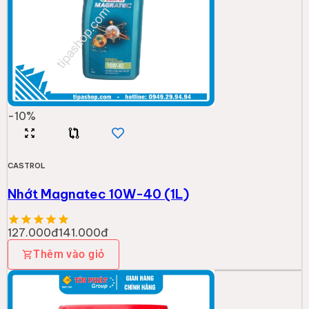
-
10
%
CASTROL
Nhớt Magnatec 10W-40 (1L)
127.000đ
141.000đ
Thêm vào giỏ