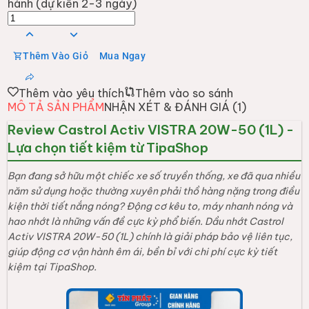
hành (dự kiến 2-3 ngày)
Thêm Vào Giỏ
Mua Ngay
Thêm vào yêu thích
Thêm vào so sánh
MÔ TẢ SẢN PHẨM
NHẬN XÉT & ĐÁNH GIÁ (
1
)
Review Castrol Activ VISTRA 20W-50 (1L) -
Lựa chọn tiết kiệm từ TipaShop
Bạn đang sở hữu một chiếc xe số truyền thống, xe đã qua nhiều
năm sử dụng hoặc thường xuyên phải thồ hàng nặng trong điều
kiện thời tiết nắng nóng? Động cơ kêu to, máy nhanh nóng và
hao nhớt là những vấn đề cực kỳ phổ biến. Dầu nhớt Castrol
Activ VISTRA 20W-50 (1L) chính là giải pháp bảo vệ liên tục,
giúp động cơ vận hành êm ái, bền bỉ với chi phí cực kỳ tiết
kiệm tại TipaShop.