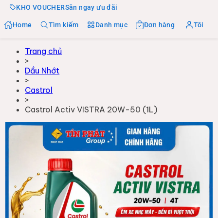
KHO VOUCHER
Săn ngay ưu đãi
Home
Tìm kiếm
Danh mục
Đơn hàng
Tôi
Trang chủ
>
Dầu Nhớt
>
Castrol
>
Castrol Activ VISTRA 20W-50 (1L)