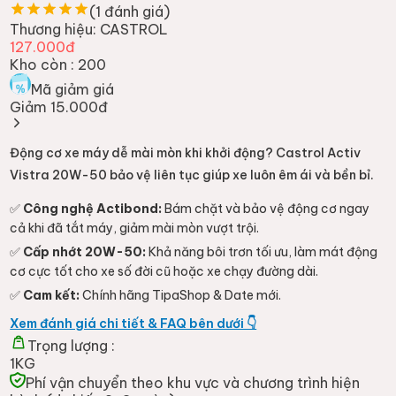
(
1
đánh giá)
Thương hiệu:
CASTROL
127.000đ
Kho còn :
200
Mã giảm giá
Giảm 15.000đ
Động cơ xe máy dễ mài mòn khi khởi động? Castrol Activ
Vistra 20W-50 bảo vệ liên tục giúp xe luôn êm ái và bền bỉ.
✅
Công nghệ Actibond:
Bám chặt và bảo vệ động cơ ngay
cả khi đã tắt máy, giảm mài mòn vượt trội.
✅
Cấp nhớt 20W-50:
Khả năng bôi trơn tối ưu, làm mát động
cơ cực tốt cho xe số đời cũ hoặc xe chạy đường dài.
✅
Cam kết:
Chính hãng TipaShop & Date mới.
Xem đánh giá chi tiết & FAQ bên dưới 👇
Trọng lượng :
1KG
Phí vận chuyển theo khu vực và chương trình hiện