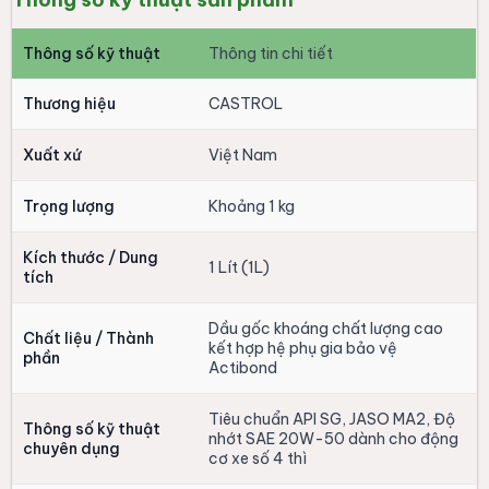
Thông số kỹ thuật
Thông tin chi tiết
Thương hiệu
CASTROL
Xuất xứ
Việt Nam
Trọng lượng
Khoảng 1 kg
Kích thước / Dung
1 Lít (1L)
tích
Dầu gốc khoáng chất lượng cao
Chất liệu / Thành
kết hợp hệ phụ gia bảo vệ
phần
Actibond
Tiêu chuẩn API SG, JASO MA2, Độ
Thông số kỹ thuật
nhớt SAE 20W-50 dành cho động
chuyên dụng
cơ xe số 4 thì