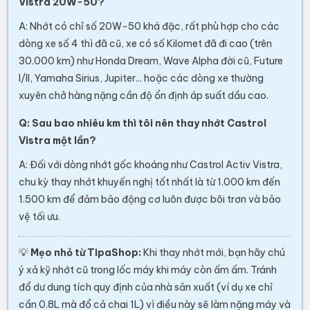
Vistra 20W-50?
A: Nhớt có chỉ số 20W-50 khá đặc, rất phù hợp cho các
dòng xe số 4 thì đã cũ, xe có số Kilomet đã đi cao (trên
30.000 km) như Honda Dream, Wave Alpha đời cũ, Future
I/II, Yamaha Sirius, Jupiter... hoặc các dòng xe thường
xuyên chở hàng nặng cần độ ổn định áp suất dầu cao.
Q: Sau bao nhiêu km thì tôi nên thay nhớt Castrol
Vistra một lần?
A: Đối với dòng nhớt gốc khoáng như Castrol Activ Vistra,
chu kỳ thay nhớt khuyến nghị tốt nhất là từ 1.000 km đến
1.500 km để đảm bảo động cơ luôn được bôi trơn và bảo
vệ tối ưu.
💡
Mẹo nhỏ từ TipaShop:
Khi thay nhớt mới, bạn hãy chú
ý xả kỹ nhớt cũ trong lốc máy khi máy còn ấm ấm. Tránh
đổ dư dung tích quy định của nhà sản xuất (ví dụ xe chỉ
cần 0.8L mà đổ cả chai 1L) vì điều này sẽ làm nặng máy và