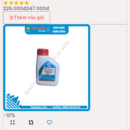
225.000đ
247.000đ
Thêm vào giỏ
-
10
%