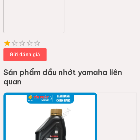
Empty
1 Star
2 Stars
3 Stars
4 Stars
5 Stars
Gửi đánh giá
Sản phẩm
dầu nhớt yamaha
liên
quan