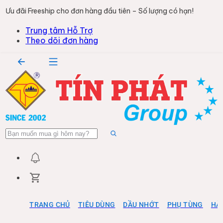
Ưu đãi Freeship cho đơn hàng đầu tiên – Số lượng có hạn!
Trung tâm Hỗ Trợ
Theo dõi đơn hàng
TRANG CHỦ
TIÊU DÙNG
DẦU NHỚT
PHỤ TÙNG
HÀ