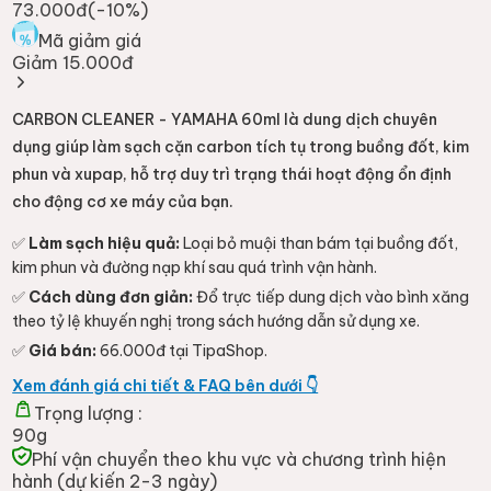
73.000đ
(-
10
%)
Mã giảm giá
Giảm 15.000đ
CARBON CLEANER - YAMAHA 60ml là dung dịch chuyên
dụng giúp làm sạch cặn carbon tích tụ trong buồng đốt, kim
phun và xupap, hỗ trợ duy trì trạng thái hoạt động ổn định
cho động cơ xe máy của bạn.
✅
Làm sạch hiệu quả:
Loại bỏ muội than bám tại buồng đốt,
kim phun và đường nạp khí sau quá trình vận hành.
✅
Cách dùng đơn giản:
Đổ trực tiếp dung dịch vào bình xăng
theo tỷ lệ khuyến nghị trong sách hướng dẫn sử dụng xe.
✅
Giá bán:
66.000đ tại TipaShop.
Xem đánh giá chi tiết & FAQ bên dưới 👇
Trọng lượng :
90g
Phí vận chuyển theo khu vực và chương trình hiện
hành (dự kiến 2-3 ngày)