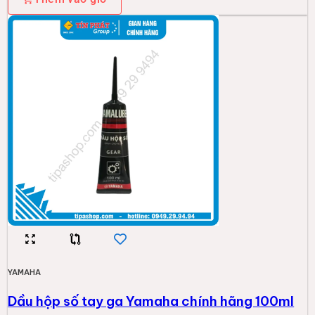
YAMAHA
Dầu hộp số tay ga Yamaha chính hãng 100ml