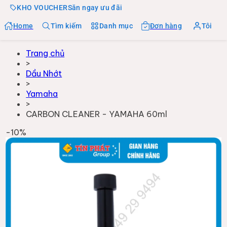
KHO VOUCHER
Săn ngay ưu đãi
Home
Tìm kiếm
Danh mục
Đơn hàng
Tôi
Trang chủ
>
Dầu Nhớt
>
Yamaha
>
CARBON CLEANER - YAMAHA 60ml
-
10
%