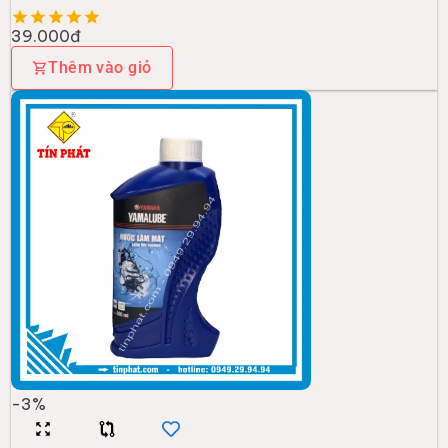
39.000đ
Thêm vào giỏ
-
3
%