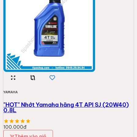
YAMAHA
"HOT" Nhớt Yamaha hãng 4T API SJ (20W40)
0.8L
100.000đ
Thêm vào giỏ