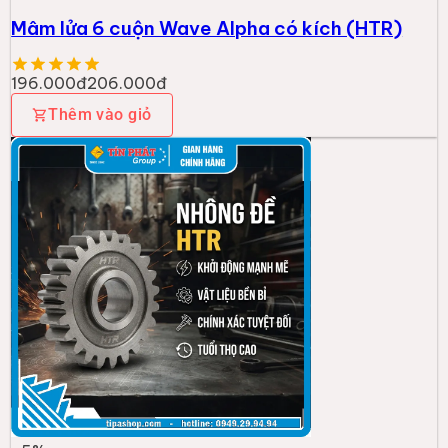
Mâm lửa 6 cuộn Wave Alpha có kích (HTR)
196.000đ
206.000đ
Thêm vào giỏ