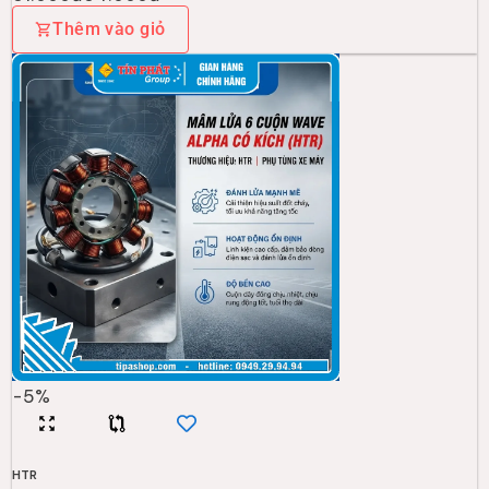
Thêm vào giỏ
-
5
%
HTR