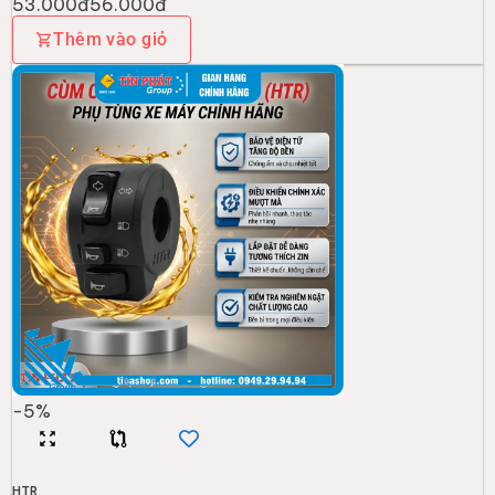
53.000đ
56.000đ
Thêm vào giỏ
-
5
%
HTR