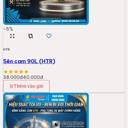
-
5
%
HTR
Sên cam 90L (HTR)
38.000đ
40.000đ
Thêm vào giỏ