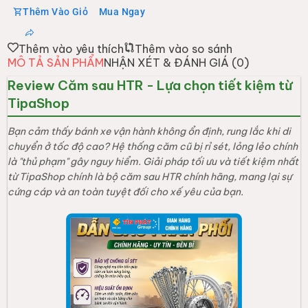
Thêm Vào Giỏ
Mua Ngay
Thêm vào yêu thích
Thêm vào so sánh
MÔ TẢ SẢN PHẨM
NHẬN XÉT & ĐÁNH GIÁ (
0
)
Review Căm sau HTR - Lựa chọn tiết kiệm từ
TipaShop
Bạn cảm thấy bánh xe vận hành không ổn định, rung lắc khi di
chuyển ở tốc độ cao? Hệ thống căm cũ bị rỉ sét, lỏng lẻo chính
là "thủ phạm" gây nguy hiểm. Giải pháp tối ưu và tiết kiệm nhất
từ TipaShop chính là bộ căm sau HTR chính hãng, mang lại sự
cứng cáp và an toàn tuyệt đối cho xế yêu của bạn.