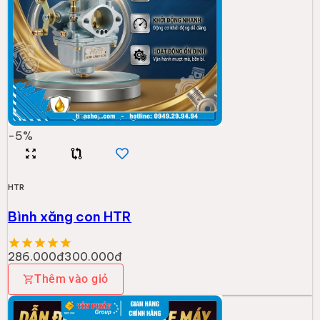
-
5
%
HTR
Bình xăng con HTR
286.000đ
300.000đ
Thêm vào giỏ