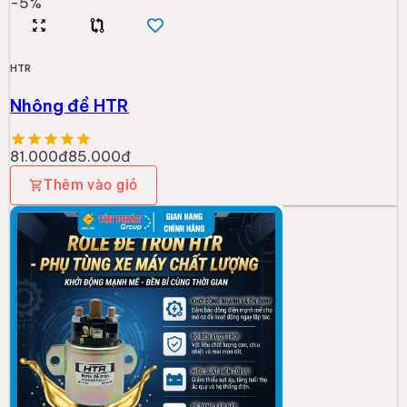
-
5
%
HTR
Nhông đề HTR
81.000đ
85.000đ
Thêm vào giỏ