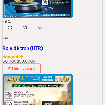
-
6
%
HTR
Rơle đề tròn (HTR)
50.000đ
53.000đ
Thêm vào giỏ