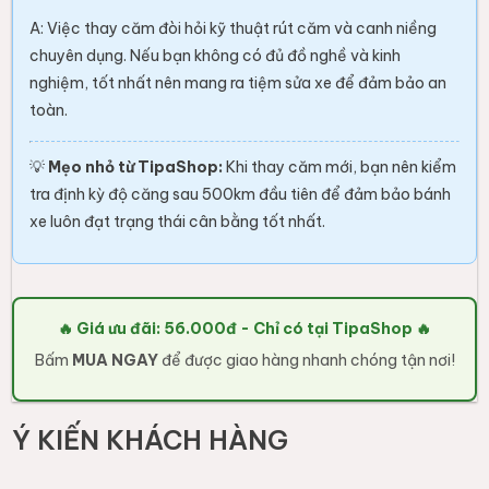
A: Việc thay căm đòi hỏi kỹ thuật rút căm và canh niềng
chuyên dụng. Nếu bạn không có đủ đồ nghề và kinh
nghiệm, tốt nhất nên mang ra tiệm sửa xe để đảm bảo an
toàn.
💡
Mẹo nhỏ từ TipaShop:
Khi thay căm mới, bạn nên kiểm
tra định kỳ độ căng sau 500km đầu tiên để đảm bảo bánh
xe luôn đạt trạng thái cân bằng tốt nhất.
🔥 Giá ưu đãi: 56.000đ - Chỉ có tại TipaShop 🔥
Bấm
MUA NGAY
để được giao hàng nhanh chóng tận nơi!
Ý KIẾN KHÁCH HÀNG