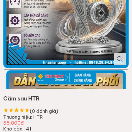
Căm sau HTR
(
0
đánh giá)
Thương hiệu:
HTR
56.000đ
Kho còn :
41