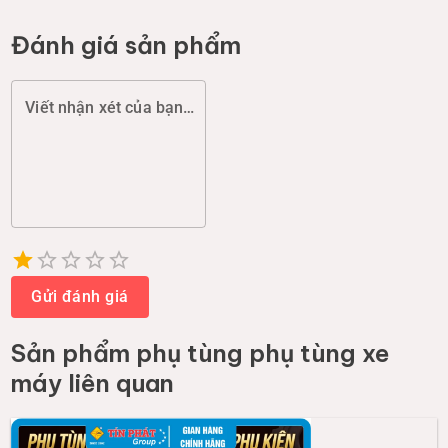
Đánh giá sản phẩm
Viết nhận xét của bạn (chất lượng, đóng gói, giao hàng...)
Empty
1 Star
2 Stars
3 Stars
4 Stars
5 Stars
Gửi đánh giá
Sản phẩm
phụ tùng phụ tùng xe
máy
liên quan