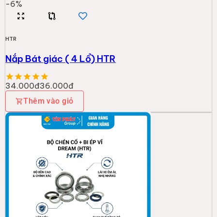
-
6
%
HTR
Nắp Bát giác ( 4 Lổ) HTR
34.000đ
36.000đ
Thêm vào giỏ