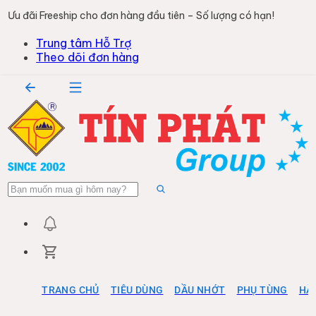
Ưu đãi Freeship cho đơn hàng đầu tiên – Số lượng có hạn!
Trung tâm Hỗ Trợ
Theo dõi đơn hàng
TRANG CHỦ
TIÊU DÙNG
DẦU NHỚT
PHỤ TÙNG
HÀ