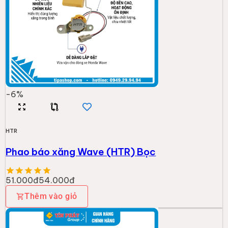
-
6
%
HTR
Phao báo xăng Wave (HTR) Bọc
51.000đ
54.000đ
Thêm vào giỏ