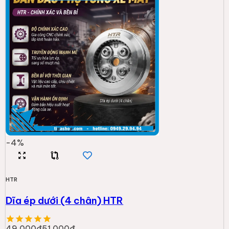
-
4
%
HTR
Dĩa ép dưới (4 chân) HTR
49.000đ
51.000đ