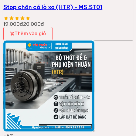
Stop chân có lò xo (HTR) - MS.ST01
19.000đ
20.000đ
Thêm vào giỏ
-
5
%