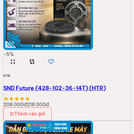
-
5
%
HTR
SND Future (428-102-36-14T) (HTR)
208.000đ
218.000đ
Thêm vào giỏ