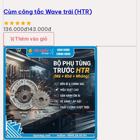
Cùm công tắc Wave trái (HTR)
136.000đ
143.000đ
Thêm vào giỏ