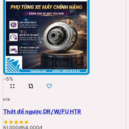
-
5
%
HTR
Thớt đề ngược DR/W/FU HTR
61.000đ
64.000đ