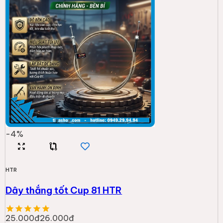
-
4
%
HTR
Dây thắng tốt Cup 81 HTR
25.000đ
26.000đ