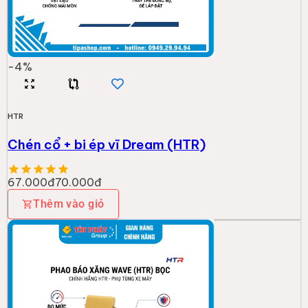
-
4
%
HTR
Chén cổ + bi ép vĩ Dream (HTR)
67.000đ
70.000đ
Thêm vào giỏ