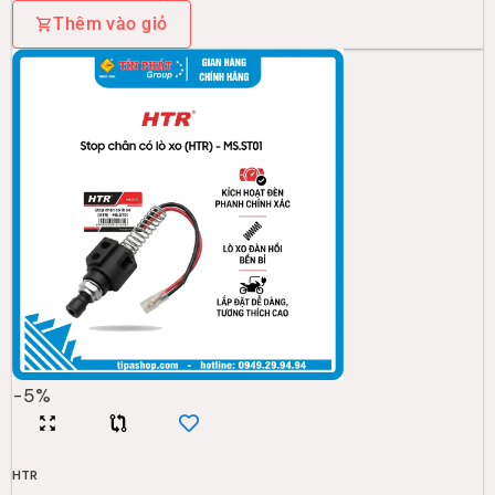
Thêm vào giỏ
-
5
%
HTR