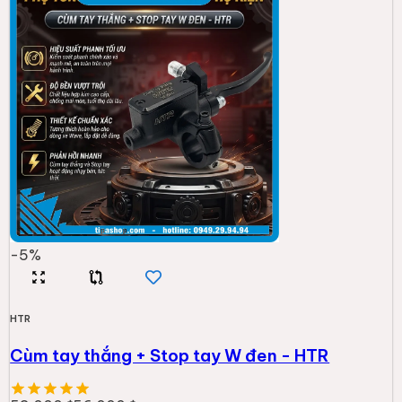
-
5
%
HTR
Cùm tay thắng + Stop tay W đen - HTR