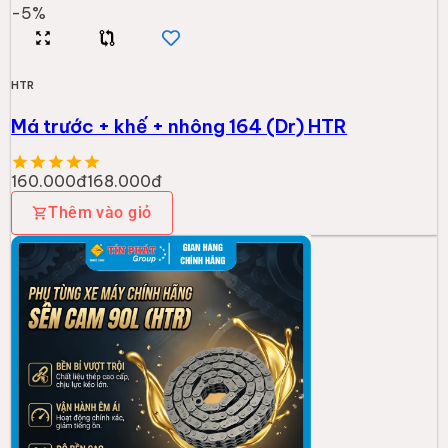
-
5
%
HTR
Má trước + khế + nhông 164 (Dr) HTR
160.000đ
168.000đ
Thêm vào giỏ