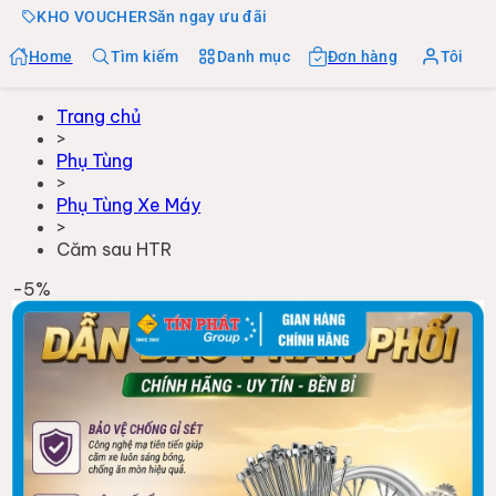
KHO VOUCHER
Săn ngay ưu đãi
Home
Tìm kiếm
Danh mục
Đơn hàng
Tôi
Trang chủ
>
Phụ Tùng
>
Phụ Tùng Xe Máy
>
Căm sau HTR
-
5
%