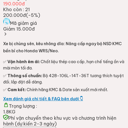
190.000đ
Kho còn :
21
200.000đ
(-
5
%)
Mã giảm giá
Giảm 15.000đ
Xe bị chùng sên, kêu nhông dĩa: Nâng cấp ngay bộ NSD KMC
bền bỉ cho Honda WRS/Neo.
✅
Vận hành êm ái:
Chất liệu thép cao cấp, hạn chế tiếng ồn và
mài mòn tối đa.
✅
Thông số chuẩn:
Bộ 428-106L-14T-36T tương thích tuyệt
đối, lắp đặt dễ dàng.
✅
Cam kết:
Chính hãng KMC & Date sản xuất mới nhất.
Xem đánh giá chi tiết & FAQ bên dưới 👇
Trọng lượng :
1.8KG
Phí vận chuyển theo khu vực và chương trình hiện
hành (dự kiến 2-3 ngày)