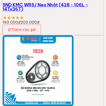
SND KMC WRS/ Neo Nhật (428 - 106L -
14Tx36T)
193.000đ
203.000đ
Thêm vào giỏ