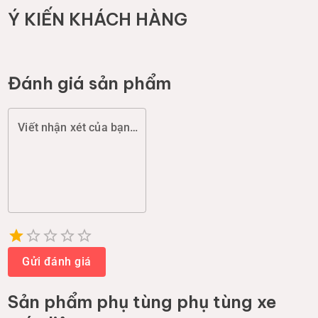
Ý KIẾN KHÁCH HÀNG
Đánh giá sản phẩm
Viết nhận xét của bạn (chất lượng, đóng gói, giao hàng...)
Empty
1 Star
2 Stars
3 Stars
4 Stars
5 Stars
Gửi đánh giá
Sản phẩm
phụ tùng phụ tùng xe