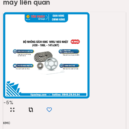
máy
liên quan
-
5
%
KMC