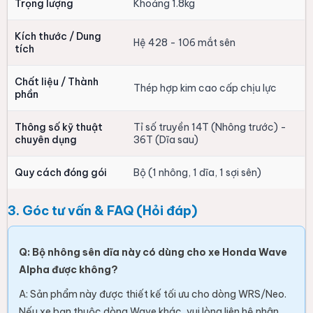
Trọng lượng
Khoảng 1.8kg
Kích thước / Dung
Hệ 428 - 106 mắt sên
tích
Chất liệu / Thành
Thép hợp kim cao cấp chịu lực
phần
Thông số kỹ thuật
Tỉ số truyền 14T (Nhông trước) -
chuyên dụng
36T (Dĩa sau)
Quy cách đóng gói
Bộ (1 nhông, 1 dĩa, 1 sợi sên)
3. Góc tư vấn & FAQ (Hỏi đáp)
Q: Bộ nhông sên dĩa này có dùng cho xe Honda Wave
Alpha được không?
A: Sản phẩm này được thiết kế tối ưu cho dòng WRS/Neo.
Nếu xe bạn thuộc dòng Wave khác, vui lòng liên hệ nhân