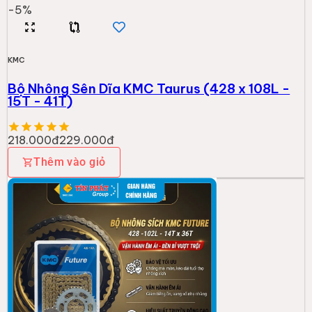
-
5
%
KMC
Bộ Nhông Sên Dĩa KMC Taurus (428 x 108L -
15T - 41T)
218.000đ
229.000đ
Thêm vào giỏ