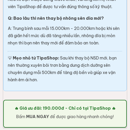
viên TipaShop để được tư vấn đúng thông số kỹ thuật.
Q: Bao lâu thì nên thay bộ nhông sên dĩa mới?
A: Trung bình sau mỗi 15.000km - 20.000km hoặc khi sên
đã giãn hết mức dù đã tăng nhiều lần, nhông dĩa bị mòn
nhọn thì bạn nên thay mới để đảm bảo an toàn.
💡
Mẹo nhỏ từ TipaShop:
Sau khi thay bộ NSD mới, bạn
nên thường xuyên bôi trơn bằng dung dịch dưỡng sên
chuyên dụng mỗi 500km để tăng độ bền và giúp xe vận
hành êm ái hơn.
🔥 Giá ưu đãi: 190.000đ - Chỉ có tại TipaShop 🔥
Bấm
MUA NGAY
để được giao hàng nhanh chóng!