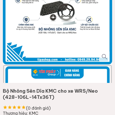
Bộ Nhông Sên Dĩa KMC cho xe WRS/Neo
(428-106L-14Tx36T)
(
0
đánh giá)
Thương hiệu:
KMC