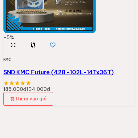
-
5
%
KMC
SND KMC Future (428 -102L-14Tx36T)
185.000đ
194.000đ
Thêm vào giỏ