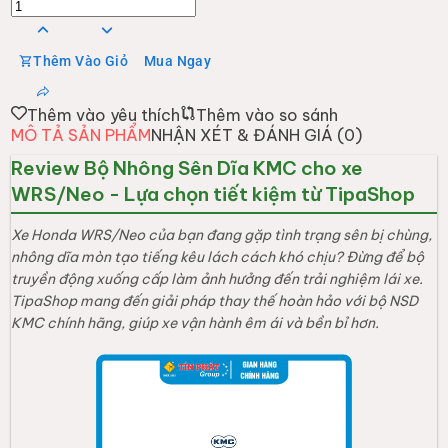
Thêm Vào Giỏ
Mua Ngay
Thêm vào yêu thích
Thêm vào so sánh
MÔ TẢ SẢN PHẨM
NHẬN XÉT & ĐÁNH GIÁ (
0
)
Review Bộ Nhông Sên Dĩa KMC cho xe
WRS/Neo - Lựa chọn tiết kiệm từ TipaShop
Xe Honda WRS/Neo của bạn đang gặp tình trạng sên bị chùng,
nhông dĩa mòn tạo tiếng kêu lách cách khó chịu? Đừng để bộ
truyền động xuống cấp làm ảnh hưởng đến trải nghiệm lái xe.
TipaShop mang đến giải pháp thay thế hoàn hảo với bộ NSD
KMC chính hãng, giúp xe vận hành êm ái và bền bỉ hơn.