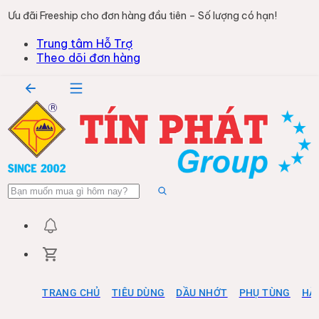
Ưu đãi Freeship cho đơn hàng đầu tiên – Số lượng có hạn!
Trung tâm Hỗ Trợ
Theo dõi đơn hàng
TRANG CHỦ
TIÊU DÙNG
DẦU NHỚT
PHỤ TÙNG
HÀ