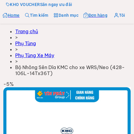
KHO VOUCHER
Săn ngay ưu đãi
Home
Tìm kiếm
Danh mục
Đơn hàng
Tôi
Trang chủ
>
Phụ Tùng
>
Phụ Tùng Xe Máy
>
Bộ Nhông Sên Dĩa KMC cho xe WRS/Neo (428-
106L-14Tx36T)
-
5
%