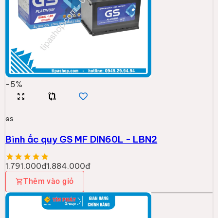
-
5
%
GS
Bình ắc quy GS MF DIN60L - LBN2
1.791.000đ
1.884.000đ
Thêm vào giỏ