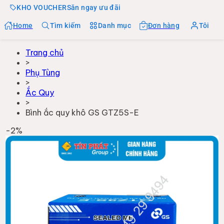
KHO VOUCHER
Săn ngay ưu đãi
Home
Tìm kiếm
Danh mục
Đơn hàng
Tôi
Trang chủ
>
Phụ Tùng
>
Ắc Quy
>
Bình ắc quy khô GS GTZ5S-E
-
2
%