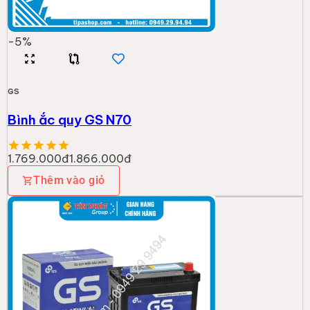
-
5
%
GS
Bình ắc quy GS N70
1.769.000đ
1.866.000đ
Thêm vào giỏ