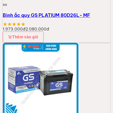
GS
Bình ắc quy GS PLATIUM 80D26L- MF
1.973.000đ
2.080.000đ
Thêm vào giỏ