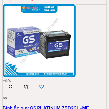
-
5
%
GS
Bình ắc quy GS PLATINUM 75D23L-MF