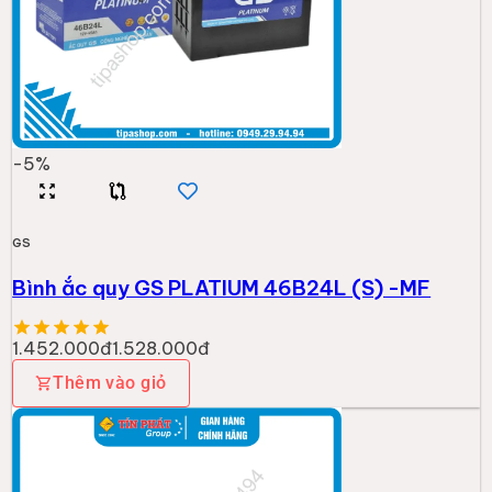
-
5
%
GS
Bình ắc quy GS PLATIUM 46B24L (S) -MF
1.452.000đ
1.528.000đ
Thêm vào giỏ