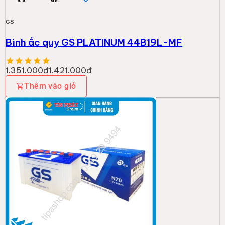
GS
Bình ắc quy GS PLATINUM 44B19L-MF
1.351.000đ
1.421.000đ
Thêm vào giỏ