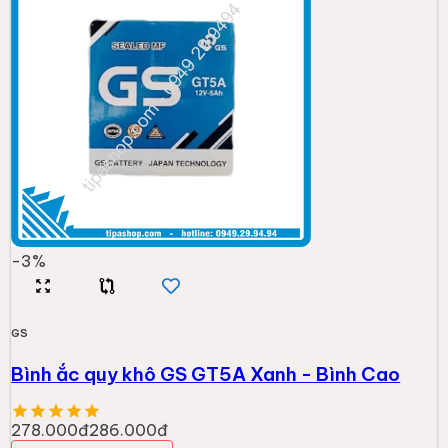
-
3
%
GS
Bình ắc quy khô GS GT5A Xanh - Bình Cao
278.000đ
286.000đ