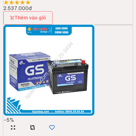
2.537.000đ
Thêm vào giỏ
-
5
%