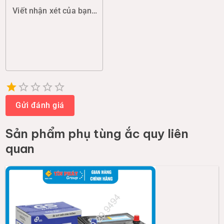
Viết nhận xét của bạn (chất lượng, đóng gói, giao hàng...)
Empty
1 Star
2 Stars
3 Stars
4 Stars
5 Stars
Gửi đánh giá
Sản phẩm
phụ tùng ắc quy
liên
quan