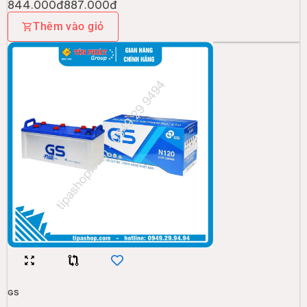
844.000đ
887.000đ
Thêm vào giỏ
GS