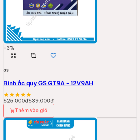
-
3
%
GS
Bình ắc quy GS GT9A - 12V9AH
525.000đ
539.000đ
Thêm vào giỏ