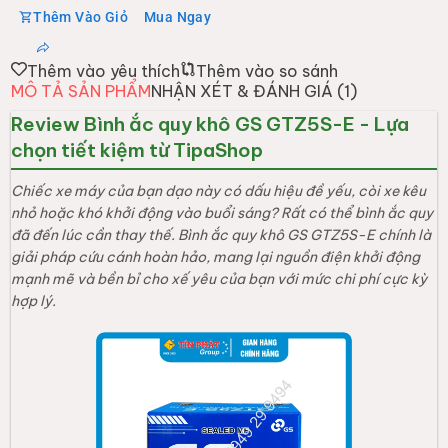
Thêm Vào Giỏ
Mua Ngay
Thêm vào yêu thích
Thêm vào so sánh
MÔ TẢ SẢN PHẨM
NHẬN XÉT & ĐÁNH GIÁ (
1
)
Review Bình ắc quy khô GS GTZ5S-E - Lựa
chọn tiết kiệm từ TipaShop
Chiếc xe máy của bạn dạo này có dấu hiệu đề yếu, còi xe kêu
nhỏ hoặc khó khởi động vào buổi sáng? Rất có thể bình ắc quy
đã đến lúc cần thay thế. Bình ắc quy khô GS GTZ5S-E chính là
giải pháp cứu cánh hoàn hảo, mang lại nguồn điện khởi động
mạnh mẽ và bền bỉ cho xế yêu của bạn với mức chi phí cực kỳ
hợp lý.