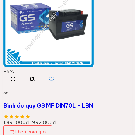
-
5
%
GS
Bình ắc quy GS MF DIN70L - LBN
1.891.000đ
1.992.000đ
Thêm vào giỏ