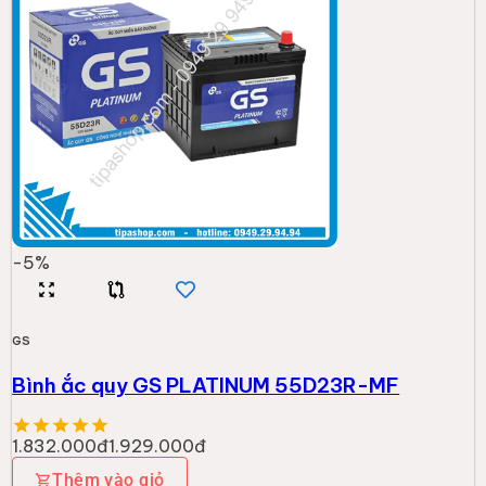
-
5
%
GS
Bình ắc quy GS PLATINUM 55D23R-MF
1.832.000đ
1.929.000đ
Thêm vào giỏ