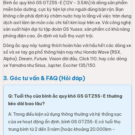
Bình ắc quy khô GS GTZ5S-E (12V - 3.5Ah) là dòng sản phẩm
miễn bảo dưỡng, cực kỳ tiện lợi cho người dùng bận rộn. Bạn
không cần phải định kỳ châm nước hay lo lắng về việc tràn dung
dịch axit làm ăn mòn các chi tiết kim loại trên xe. Với công nghệ
sản xuất hiện đại từ tập đoàn GS Yuasa, sản phẩm có khả năng
phóng điện cao, ổn định và tuổi thọ vượt trội.
Dòng ắc quy này tương thích hoàn hảo với hầu hết các dòng xe
số và xe tay ga phổ thông hiện nay như: Honda Wave (RSX,
Alpha), Dream, Future, Vision đời đầu, Click 110, hay các dòng
xe Yamaha như Sirius, Jupiter, Exciter 135/150.
3. Góc tư vấn & FAQ (Hỏi đáp)
Q: Tuổi thọ của bình ắc quy khô GS GTZ5S-E thường
kéo dài bao lâu?
A: Trong điều kiện sử dụng thông thường và hệ thống sạc
của xe hoạt động ổn định, bình GS GTZ5S-E có tuổi thọ
trung bình từ 2 đến 3 năm (hoặc khoảng 20.000km -