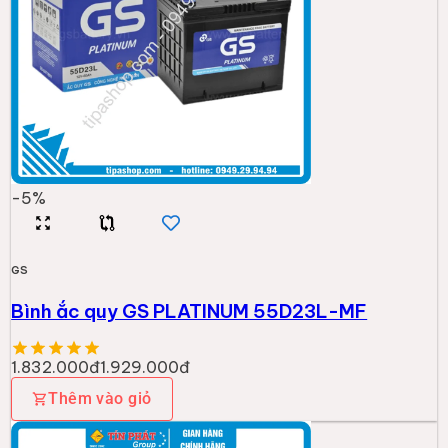
-
5
%
GS
Bình ắc quy GS PLATINUM 55D23L-MF
1.832.000đ
1.929.000đ
Thêm vào giỏ