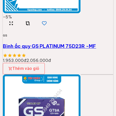
-
5
%
GS
Bình ắc quy GS PLATINUM 75D23R -MF
1.953.000đ
2.056.000đ
Thêm vào giỏ