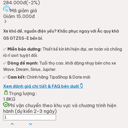
284.000đ
(-
2
%)
Mã giảm giá
Giảm 15.000đ
Xe khó đề, nguồn điện yếu? Khắc phục ngay với Ắc quy khô
GS GTZ5S-E bền bỉ.
✅
Miễn bảo dưỡng:
Thiết kế kín khí hiện đại, an toàn và chống
rò rỉ axit tuyệt đối.
✅
Dòng đề mạnh:
Tuổi thọ cao, khởi động nhạy bén cho xe
Wave, Dream, Sirius, Jupiter.
✅
Cam kết:
Chính hãng TipaShop & Date mới.
Xem đánh giá chi tiết & FAQ bên dưới 👇
Trọng lượng :
1.8KG
Phí vận chuyển theo khu vực và chương trình hiện
hành (dự kiến 2-3 ngày)