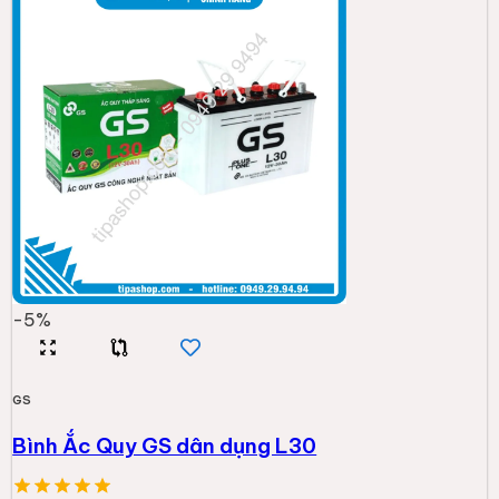
-
5
%
GS
Bình Ắc Quy GS dân dụng L30