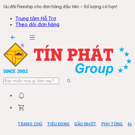
Ưu đãi Freeship cho đơn hàng đầu tiên – Số lượng có hạn!
Trung tâm Hỗ Trợ
Theo dõi đơn hàng
TRANG CHỦ
TIÊU DÙNG
DẦU NHỚT
PHỤ TÙNG
HÀ