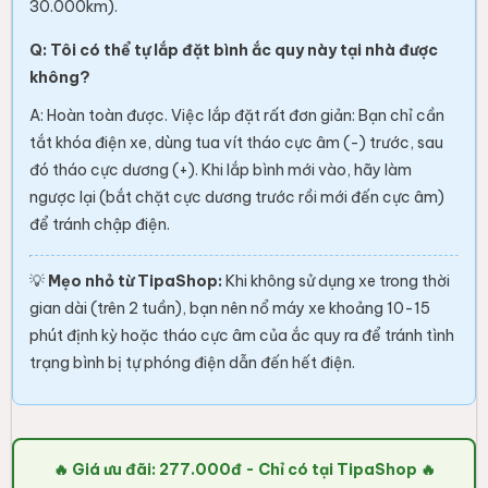
30.000km).
Q: Tôi có thể tự lắp đặt bình ắc quy này tại nhà được
không?
A: Hoàn toàn được. Việc lắp đặt rất đơn giản: Bạn chỉ cần
tắt khóa điện xe, dùng tua vít tháo cực âm (-) trước, sau
đó tháo cực dương (+). Khi lắp bình mới vào, hãy làm
ngược lại (bắt chặt cực dương trước rồi mới đến cực âm)
để tránh chập điện.
💡
Mẹo nhỏ từ TipaShop:
Khi không sử dụng xe trong thời
gian dài (trên 2 tuần), bạn nên nổ máy xe khoảng 10-15
phút định kỳ hoặc tháo cực âm của ắc quy ra để tránh tình
trạng bình bị tự phóng điện dẫn đến hết điện.
🔥 Giá ưu đãi: 277.000đ - Chỉ có tại TipaShop 🔥