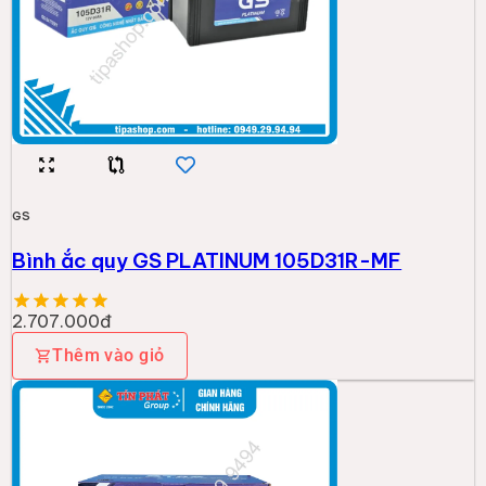
GS
Bình ắc quy GS PLATINUM 105D31R-MF
2.707.000đ
Thêm vào giỏ