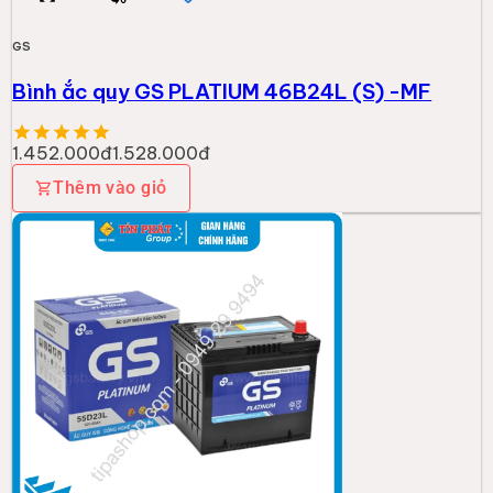
GS
Bình ắc quy GS PLATIUM 46B24L (S) -MF
1.452.000đ
1.528.000đ
Thêm vào giỏ