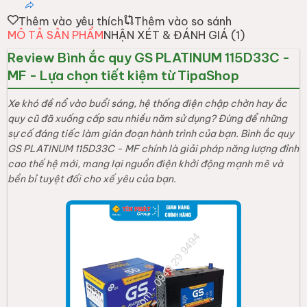
Thêm vào yêu thích
Thêm vào so sánh
MÔ TẢ SẢN PHẨM
NHẬN XÉT & ĐÁNH GIÁ (
1
)
Review Bình ắc quy GS PLATINUM 115D33C -
MF - Lựa chọn tiết kiệm từ TipaShop
Xe khó đề nổ vào buổi sáng, hệ thống điện chập chờn hay ắc
quy cũ đã xuống cấp sau nhiều năm sử dụng? Đừng để những
sự cố đáng tiếc làm gián đoạn hành trình của bạn. Bình ắc quy
GS PLATINUM 115D33C - MF chính là giải pháp năng lượng đỉnh
cao thế hệ mới, mang lại nguồn điện khởi động mạnh mẽ và
bền bỉ tuyệt đối cho xế yêu của bạn.