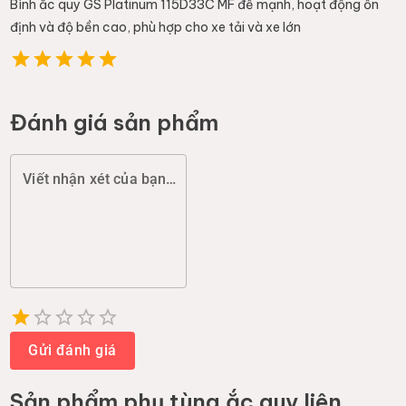
Bình ắc quy GS Platinum 115D33C MF đề mạnh, hoạt động ổn
định và độ bền cao, phù hợp cho xe tải và xe lớn
Đánh giá sản phẩm
Viết nhận xét của bạn (chất lượng, đóng gói, giao hàng...)
Empty
1 Star
2 Stars
3 Stars
4 Stars
5 Stars
Gửi đánh giá
Sản phẩm
phụ tùng ắc quy
liên