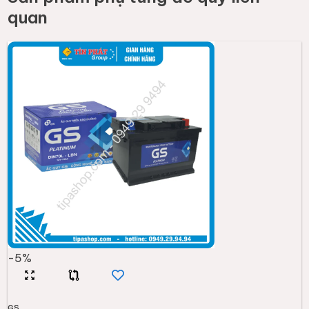
quan
-
5
%
GS