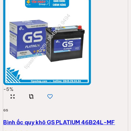
-
5
%
GS
Bình ắc quy khô GS PLATIUM 46B24L-MF