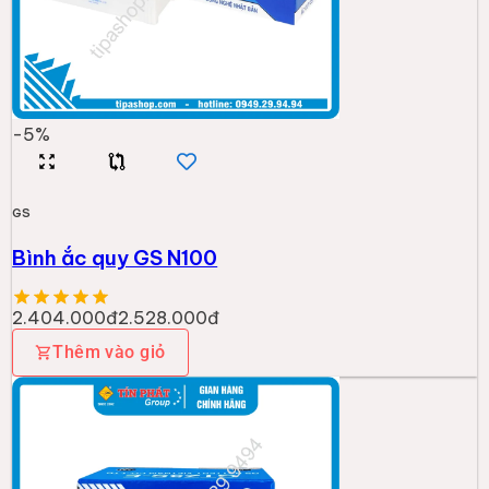
-
5
%
GS
Bình ắc quy GS N100
2.404.000đ
2.528.000đ
Thêm vào giỏ