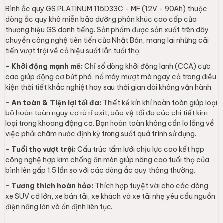
Bình ắc quy GS PLATINUM 115D33C - MF (12V - 90Ah) thuộc
dòng ắc quy khô miễn bảo dưỡng phân khúc cao cấp của
thương hiệu GS danh tiếng. Sản phẩm được sản xuất trên dây
chuyền công nghệ tiên tiến của Nhật Bản, mang lại những cải
tiến vượt trội về cả hiệu suất lẫn tuổi thọ:
- Khởi động mạnh mẽ:
Chỉ số dòng khởi động lạnh (CCA) cực
cao giúp động cơ bứt phá, nổ máy mượt mà ngay cả trong điều
kiện thời tiết khắc nghiệt hay sau thời gian dài không vận hành.
- An toàn & Tiện lợi tối đa:
Thiết kế kín khí hoàn toàn giúp loại
bỏ hoàn toàn nguy cơ rò rỉ axit, bảo vệ tối đa các chi tiết kim
loại trong khoang động cơ. Bạn hoàn toàn không cần lo lắng về
việc phải châm nước định kỳ trong suốt quá trình sử dụng.
- Tuổi thọ vượt trội:
Cấu trúc tấm lưới chịu lực cao kết hợp
công nghệ hợp kim chống ăn mòn giúp nâng cao tuổi thọ của
bình lên gấp 1.5 lần so với các dòng ắc quy thông thường.
- Tương thích hoàn hảo:
Thích hợp tuyệt vời cho các dòng
xe SUV cỡ lớn, xe bán tải, xe khách và xe tải nhẹ yêu cầu nguồn
điện năng lớn và ổn định liên tục.