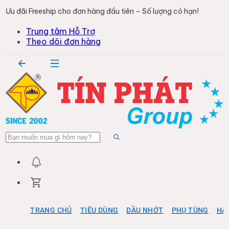
Ưu đãi Freeship cho đơn hàng đầu tiên – Số lượng có hạn!
Trung tâm Hỗ Trợ
Theo dõi đơn hàng
TRANG CHỦ
TIÊU DÙNG
DẦU NHỚT
PHỤ TÙNG
HÀ