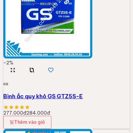
-
2
%
GS
Bình ắc quy khô GS GTZ5S-E
277.000đ
284.000đ
Thêm vào giỏ