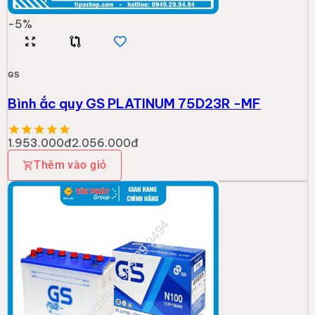
-
5
%
GS
Bình ắc quy GS PLATINUM 75D23R -MF
1.953.000đ
2.056.000đ
Thêm vào giỏ