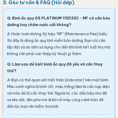
3. Góc tư vấn & FAQ (Hỏi đáp)
Q: Bình ắc quy GS PLATINUM 115D33C - MF có cần bảo
dưỡng hay châm nước cất không?
A: Hoàn toàn không. Ký hiệu "MF" (Maintenance Free) biểu
thị đây là dòng ắc quy khô miễn bảo dưỡng. Bạn chỉ cần
lắp đặt và an tâm sử dụng cho đến khi bình hết tuổi thọ mà
không cần phải can thiệp kỹ thuật gì thêm.
Q: Làm sao để biết bình ắc quy đã yếu và cần thay
thế?
A: Bạn có thể quan sát mắt thần (indicator) trên mặt bình.
Màu xanh nghĩa là bình tốt, màu trắng/đen là cần nạp điện
và màu đỏ là cần thay thế. Ngoài ra, các dấu hiệu như đề
xe kéo dài, đèn pha mờ đi khi nổ máy cũng cảnh báo đã
đến lúc bạn nên kiểm tra bình.