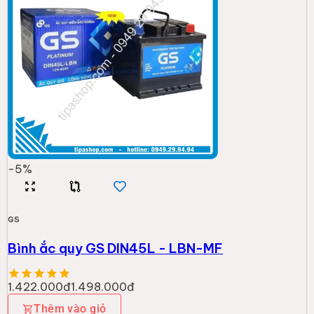
-
5
%
GS
Bình ắc quy GS DIN45L - LBN-MF
1.422.000đ
1.498.000đ
Thêm vào giỏ