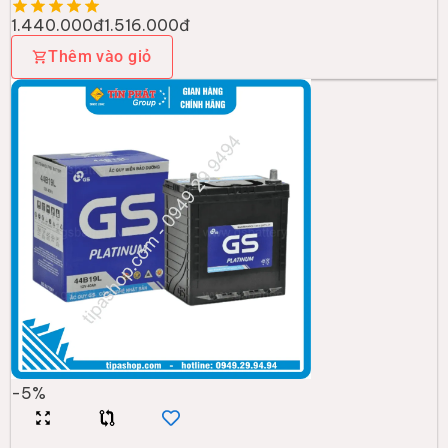
1.440.000đ
1.516.000đ
Thêm vào giỏ
-
5
%