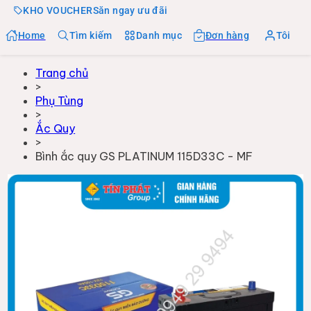
KHO VOUCHER
Săn ngay ưu đãi
Home
Tìm kiếm
Danh mục
Đơn hàng
Tôi
Trang chủ
>
Phụ Tùng
>
Ắc Quy
>
Bình ắc quy GS PLATINUM 115D33C - MF