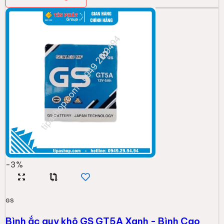
-
3
%
GS
Bình ắc quy khô GS GT5A Xanh - Bình Cao