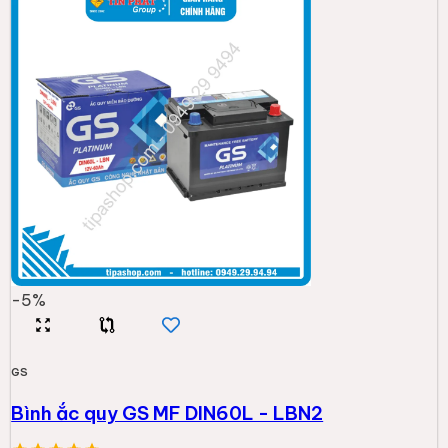
-
5
%
GS
Bình ắc quy GS MF DIN60L - LBN2