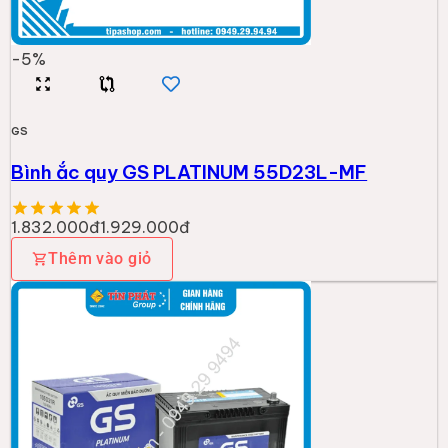
-
5
%
GS
Bình ắc quy GS PLATINUM 55D23L-MF
1.832.000đ
1.929.000đ
Thêm vào giỏ