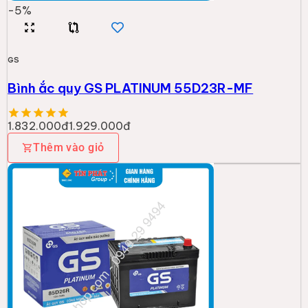
-
5
%
GS
Bình ắc quy GS PLATINUM 55D23R-MF
1.832.000đ
1.929.000đ
Thêm vào giỏ