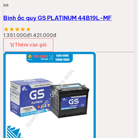
GS
Bình ắc quy GS PLATINUM 44B19L-MF
1.351.000đ
1.421.000đ
Thêm vào giỏ