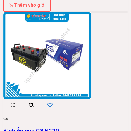
Thêm vào giỏ
GS
Bình ắc quy GS N220