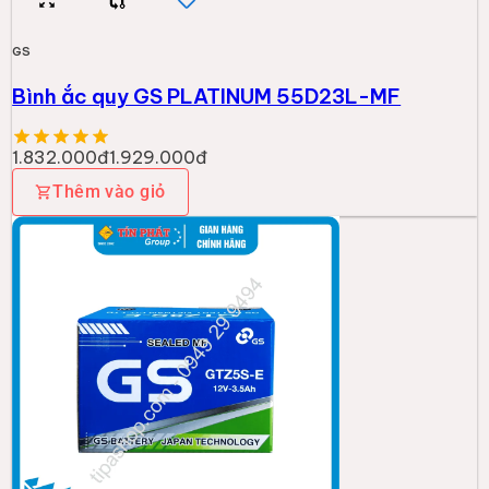
GS
Bình ắc quy GS PLATINUM 55D23L-MF
1.832.000đ
1.929.000đ
Thêm vào giỏ