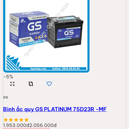
-
5
%
GS
Bình ắc quy GS PLATINUM 75D23R -MF
1.953.000đ
2.056.000đ