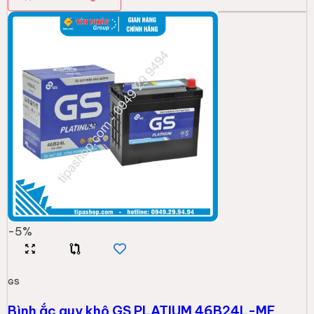
-
5
%
GS
Bình ắc quy khô GS PLATIUM 46B24L-MF