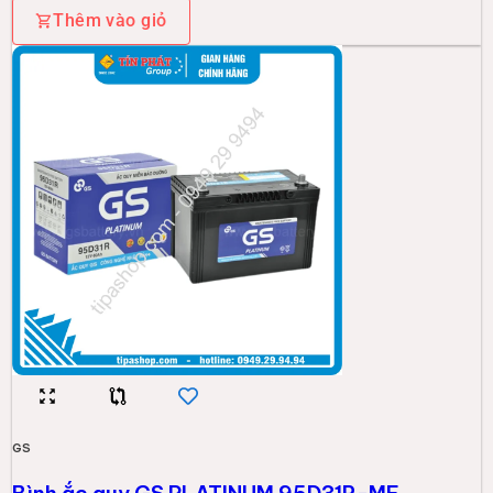
Thêm vào giỏ
GS
Bình ắc quy GS PLATINUM 95D31R-MF