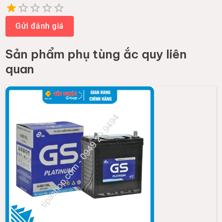
Empty
1 Star
2 Stars
3 Stars
4 Stars
5 Stars
Gửi đánh giá
Sản phẩm
phụ tùng ắc quy
liên
quan