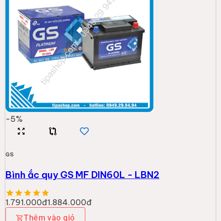
-
5
%
GS
Bình ắc quy GS MF DIN60L - LBN2
1.791.000đ
1.884.000đ
Thêm vào giỏ