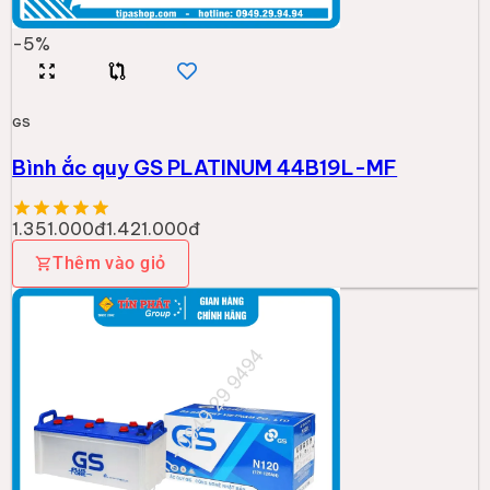
-
5
%
GS
Bình ắc quy GS PLATINUM 44B19L-MF
1.351.000đ
1.421.000đ
Thêm vào giỏ