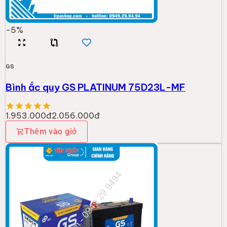
-
5
%
GS
Bình ắc quy GS PLATINUM 75D23L-MF
1.953.000đ
2.056.000đ
Thêm vào giỏ