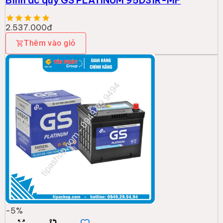
2.537.000đ
Thêm vào giỏ
-
5
%