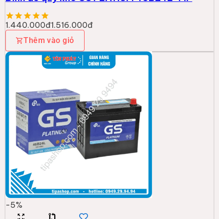
1.440.000đ
1.516.000đ
Thêm vào giỏ
-
5
%