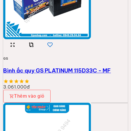
GS
Bình ắc quy GS PLATINUM 115D33C - MF
3.061.000đ
Thêm vào giỏ