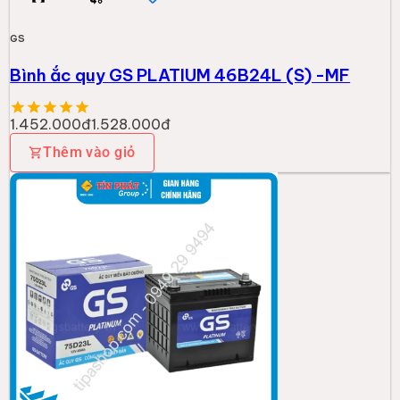
GS
Bình ắc quy GS PLATIUM 46B24L (S) -MF
1.452.000đ
1.528.000đ
Thêm vào giỏ