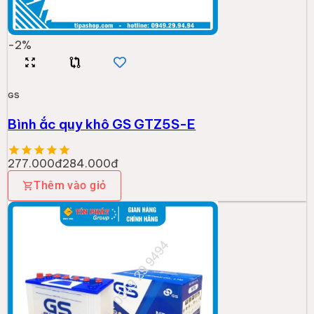
-
2
%
GS
Bình ắc quy khô GS GTZ5S-E
277.000đ
284.000đ
Thêm vào giỏ