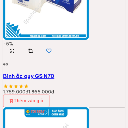
-
5
%
GS
Bình ắc quy GS N70
1.769.000đ
1.866.000đ
Thêm vào giỏ