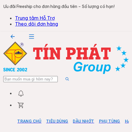
Ưu đãi Freeship cho đơn hàng đầu tiên – Số lượng có hạn!
Trung tâm Hỗ Trợ
Theo dõi đơn hàng
TRANG CHỦ
TIÊU DÙNG
DẦU NHỚT
PHỤ TÙNG
HÀ