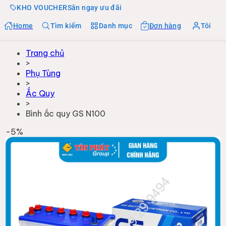
KHO VOUCHER
Săn ngay ưu đãi
Home
Tìm kiếm
Danh mục
Đơn hàng
Tôi
Trang chủ
>
Phụ Tùng
>
Ắc Quy
>
Bình ắc quy GS N100
-
5
%