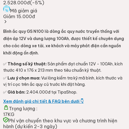
2.528.000đ
(-
5
%)
Mã giảm giá
Giảm 15.000đ
Bình ắc quy GS N100 là dòng ắc quy nước truyền thống với
điện áp 12V và dung lượng 100Ah, được thiết kế chuyên dụng
cho các dòng xe tải, xe khách và máy phát điện cần nguồn
khởi động ổn định.
✅
Thông số kỹ thuật:
Sản phẩm đạt chuẩn 12V - 100Ah, kích
thước 410 x 176 x 213 mm theo tiêu chuẩn kỹ thuật.
✅
Lưu ý chọn mua:
Vui lòng kiểm tra kỹ mã bình, kích thước và
vị trí cọc trên ắc quy cũ trước khi đặt hàng.
✅
Giá bán:
2.404.000đ tại TipaShop.
Xem đánh giá chi tiết & FAQ bên dưới 👇
Trọng lượng :
17KG
Phí vận chuyển theo khu vực và chương trình hiện
hành (dự kiến 2-3 ngày)