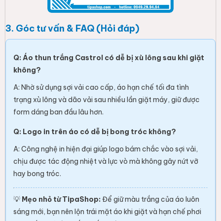
3. Góc tư vấn & FAQ (Hỏi đáp)
Q: Áo thun trắng Castrol có dễ bị xù lông sau khi giặt
không?
A: Nhờ sử dụng sợi vải cao cấp, áo hạn chế tối đa tình
trạng xù lông và dão vải sau nhiều lần giặt máy, giữ được
form dáng ban đầu lâu hơn.
Q: Logo in trên áo có dễ bị bong tróc không?
A: Công nghệ in hiện đại giúp logo bám chắc vào sợi vải,
chịu được tác động nhiệt và lực vò mà không gây nứt vỡ
hay bong tróc.
💡
Mẹo nhỏ từ TipaShop:
Để giữ màu trắng của áo luôn
sáng mới, bạn nên lộn trái mặt áo khi giặt và hạn chế phơi