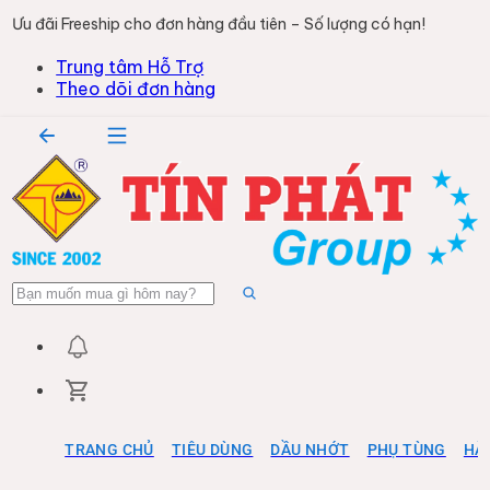
Ưu đãi Freeship cho đơn hàng đầu tiên – Số lượng có hạn!
Trung tâm Hỗ Trợ
Theo dõi đơn hàng
TRANG CHỦ
TIÊU DÙNG
DẦU NHỚT
PHỤ TÙNG
HÀ