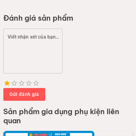
Đánh giá sản phẩm
Viết nhận xét của bạn (chất lượng, đóng gói, giao hàng...)
Empty
1 Star
2 Stars
3 Stars
4 Stars
5 Stars
Gửi đánh giá
Sản phẩm
gia dụng phụ kiện
liên
quan