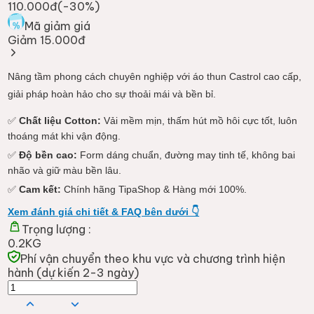
110.000đ
(-
30
%)
Mã giảm giá
Giảm 15.000đ
Nâng tầm phong cách chuyên nghiệp với áo thun Castrol cao cấp,
giải pháp hoàn hảo cho sự thoải mái và bền bỉ.
✅
Chất liệu Cotton:
Vải mềm mịn, thấm hút mồ hôi cực tốt, luôn
thoáng mát khi vận động.
✅
Độ bền cao:
Form dáng chuẩn, đường may tinh tế, không bai
nhão và giữ màu bền lâu.
✅
Cam kết:
Chính hãng TipaShop & Hàng mới 100%.
Xem đánh giá chi tiết & FAQ bên dưới 👇
Trọng lượng :
0.2KG
Phí vận chuyển theo khu vực và chương trình hiện
hành (dự kiến 2-3 ngày)