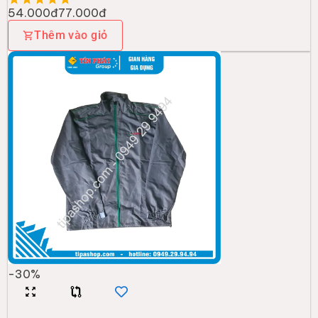
54.000đ
77.000đ
Thêm vào giỏ
-
30
%