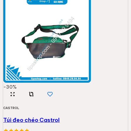
-
30
%
CASTROL
Túi đeo chéo Castrol