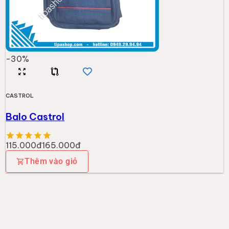
-
30
%
CASTROL
Balo Castrol
115.000đ
165.000đ
Thêm vào giỏ