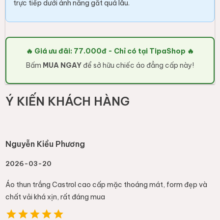
trực tiếp dưới ánh nắng gắt quá lâu.
🔥 Giá ưu đãi: 77.000đ - Chỉ có tại TipaShop 🔥
Bấm
MUA NGAY
để sở hữu chiếc áo đẳng cấp này!
Ý KIẾN KHÁCH HÀNG
Nguyễn Kiều Phương
2026-03-20
Áo thun trắng Castrol cao cấp mặc thoáng mát, form đẹp và
chất vải khá xịn, rất đáng mua