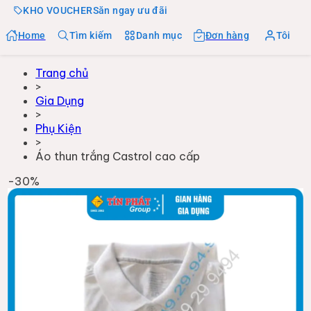
KHO VOUCHER
Săn ngay ưu đãi
Home
Tìm kiếm
Danh mục
Đơn hàng
Tôi
Trang chủ
>
Gia Dụng
>
Phụ Kiện
>
Áo thun trắng Castrol cao cấp
-
30
%