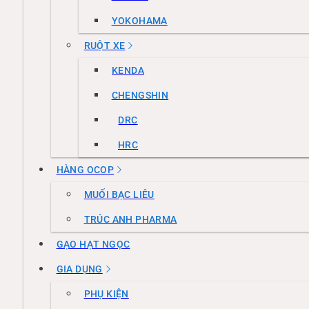
YOKOHAMA
RUỘT XE
KENDA
CHENGSHIN
DRC
HRC
HÀNG OCOP
MUỐI BẠC LIÊU
TRÚC ANH PHARMA
GẠO HẠT NGỌC
GIA DỤNG
PHỤ KIỆN