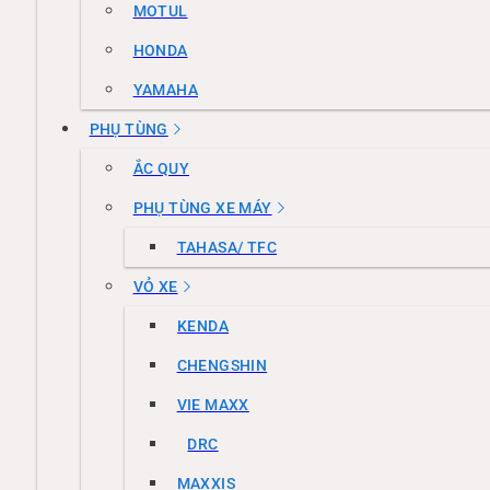
MOTUL
HONDA
YAMAHA
PHỤ TÙNG
ẮC QUY
PHỤ TÙNG XE MÁY
TAHASA/ TFC
VỎ XE
KENDA
CHENGSHIN
VIE MAXX
DRC
MAXXIS