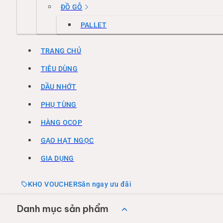
ĐỒ GỖ
PALLET
TRANG CHỦ
TIÊU DÙNG
DẦU NHỚT
PHỤ TÙNG
HÀNG OCOP
GẠO HẠT NGỌC
GIA DỤNG
KHO VOUCHER
Săn ngay ưu đãi
Danh mục sản phẩm