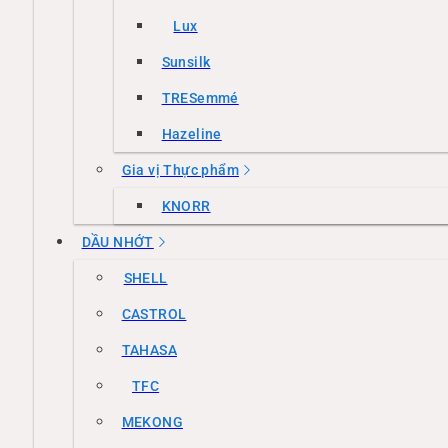
Lux
Sunsilk
TRESemmé
Hazeline
Gia vị Thực phẩm
KNORR
DẦU NHỚT
SHELL
CASTROL
TAHASA
TFC
MEKONG