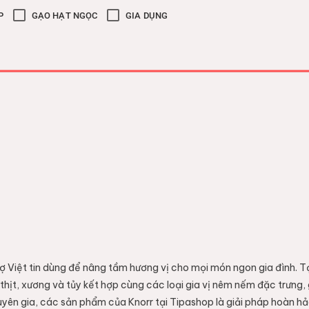
P
GẠO HẠT NGỌC
GIA DỤNG
trợ Việt tin dùng để nâng tầm hương vị cho mọi món ngon gia đình. T
ừ thịt, xương và tủy kết hợp cùng các loại gia vị nêm nếm đặc trưng
huyên gia, các sản phẩm của Knorr tại Tipashop là giải pháp hoàn