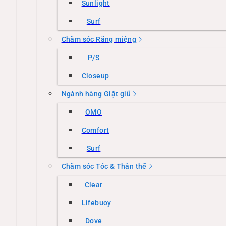
Sunlight
Surf
Chăm sóc Răng miệng
P/S
Closeup
Ngành hàng Giặt giũ
OMO
Comfort
Surf
Chăm sóc Tóc & Thân thể
Clear
Lifebuoy
Dove