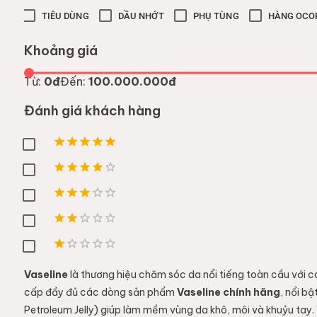
TIÊU DÙNG
DẦU NHỚT
PHỤ TÙNG
HÀNG OCO
Khoảng giá
Từ:
0đ
Đến:
100.000.000đ
Đánh giá khách hàng
Vaseline
là thương hiệu chăm sóc da nổi tiếng toàn cầu với c
cấp đầy đủ các dòng sản phẩm
Vaseline chính hãng
, nổi b
Petroleum Jelly) giúp làm mềm vùng da khô, môi và khuỷu tay.