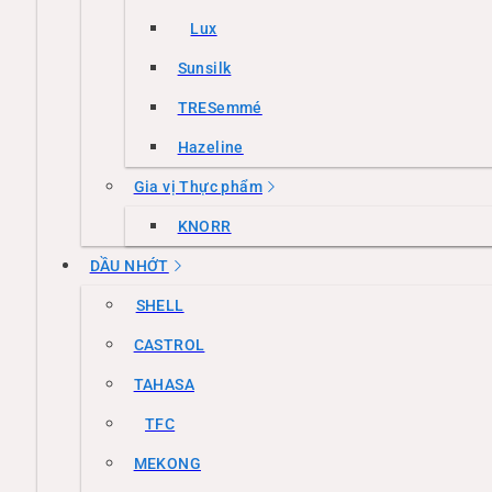
Lux
Sunsilk
TRESemmé
Hazeline
Gia vị Thực phẩm
KNORR
DẦU NHỚT
SHELL
CASTROL
TAHASA
TFC
MEKONG