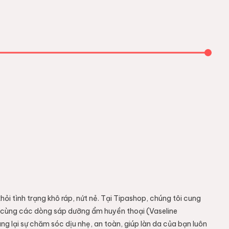
ỏi tình trạng khô ráp, nứt nẻ. Tại Tipashop, chúng tôi cung
a, cùng các dòng sáp dưỡng ẩm huyền thoại (Vaseline
g lại sự chăm sóc dịu nhẹ, an toàn, giúp làn da của bạn luôn