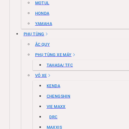
MOTUL
HONDA
YAMAHA
PHỤ TÙNG
ẮC QUY
PHỤ TÙNG XE MÁY
TAHASA/ TFC
VỎ XE
KENDA
CHENGSHIN
VIE MAXX
DRC
MAXXIS