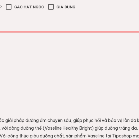
P
GẠO HẠT NGỌC
GIA DỤNG
ác giải pháp dưỡng ẩm chuyên sâu, giúp phục hồi và bảo vệ làn da kh
ật với dòng dưỡng thể (Vaseline Healthy Bright) giúp dưỡng trắng d
 Với công thức giàu dưỡng chất, sản phẩm Vaseline tại Tipashop man