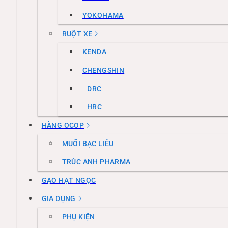
YOKOHAMA
RUỘT XE
KENDA
CHENGSHIN
DRC
HRC
HÀNG OCOP
MUỐI BẠC LIÊU
TRÚC ANH PHARMA
GẠO HẠT NGỌC
GIA DỤNG
PHỤ KIỆN