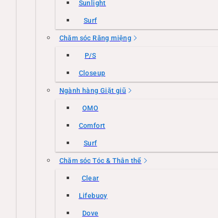
Sunlight
Surf
Chăm sóc Răng miệng
P/S
Closeup
Ngành hàng Giặt giũ
OMO
Comfort
Surf
Chăm sóc Tóc & Thân thể
Clear
Lifebuoy
Dove