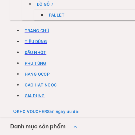
ĐỒ GỖ
PALLET
TRANG CHỦ
TIÊU DÙNG
DẦU NHỚT
PHỤ TÙNG
HÀNG OCOP
GẠO HẠT NGỌC
GIA DỤNG
KHO VOUCHER
Săn ngay ưu đãi
Danh mục sản phẩm