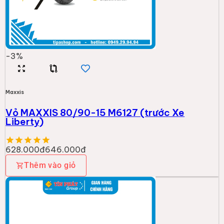
-
3
%
Maxxis
Vỏ MAXXIS 80/90-15 M6127 (trước Xe
Liberty)
628.000đ
646.000đ
Thêm vào giỏ