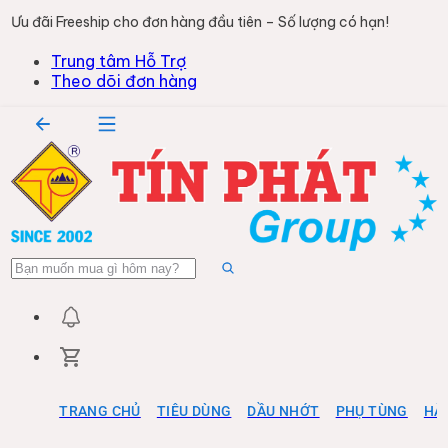
Ưu đãi Freeship cho đơn hàng đầu tiên – Số lượng có hạn!
Trung tâm Hỗ Trợ
Theo dõi đơn hàng
TRANG CHỦ
TIÊU DÙNG
DẦU NHỚT
PHỤ TÙNG
HÀ