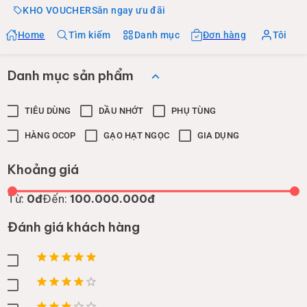
KHO VOUCHER
Săn ngay ưu đãi
Home
Tìm kiếm
Danh mục
Đơn hàng
Tôi
Danh mục sản phẩm
TIÊU DÙNG
DẦU NHỚT
PHỤ TÙNG
HÀNG OCOP
GẠO HẠT NGỌC
GIA DỤNG
Khoảng giá
Từ:
0đ
Đến:
100.000.000đ
Đánh giá khách hàng