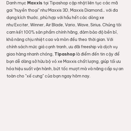
Danh mục
Maxxis
tại Tipashop cập nhật liên tục các mã
gai "huyền thoại" như Maxxis 3D, Maxxis Diamond... với đa
dạng kích thước, phù hợp với hầu hết các dòng xe
như Exciter, Winner, Air Blade, Vario, Wave, Sirius. Chúng tôi
cam kết 100% sản phẩm chính hãng, đảm bảo độ bền bỉ,
khả năng chịu nhiệt cao và mòn đều theo thời gian. Với
chính sách mức giá cạnh tranh, ưu đãi freeship và dịch vụ
giao hàng nhanh chóng,
Tipashop
là điểm đến tin cậy để
bạn dễ dàng sở hữu bộ vỏ xe Maxxis chất lượng, giúp tối ưu
hóa hiệu suất vận hành, bứt tốc mượt mà và nâng cấp sự an
toàn cho "xế cưng" của bạn ngay hôm nay.