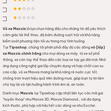
Vỏ xe Maxxis
là lựa chọn hàng đầu cho những tín đồ yêu thích
cảm giác lái thể thao, độ bám đường vượt trội và khả năng
kiểm soát phương tiện tối ưu trong mọi tình huống.
Tại
Tipashop
, chúng tôi phân phối đầy đủ các dòng
vỏ (lốp)
xe Maxxis chính hãng
cho mọi dòng xe máy, từ xe số phổ
thông, xe côn tay thể thao đến các loại xe tay ga đời mới. Nhờ
ứng dụng công nghệ gai lốp chuyên dụng và hợp chất cao su
cao cấp, vỏ xe Maxxis mang lại khả năng rẽ nước cực tốt,
chống trơn trượt hiệu quả trên đường mưa, giúp bạn tự tin làm
chủ tay lái và tận hưởng hành trình êm ái, an toàn.
Danh mục
Maxxis
tại Tipashop cập nhật liên tục các mã gai
"huyền thoại" như Maxxis 3D, Maxxis Diamond... với đa dạng
kích thước, phù hợp với hầu hết các dòng xe như Exciter,