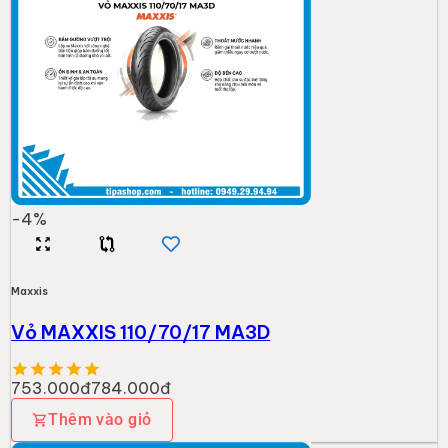
-
4
%
Maxxis
Vỏ MAXXIS 110/70/17 MA3D
753.000đ
784.000đ
Thêm vào giỏ