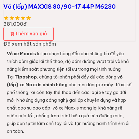
Vỏ (lốp) MAXXIS 80/90-17 44P M6230
381.000đ
Thêm vào giỏ
Đã xem hết sản phẩm
Vỏ xe Maxxis
là lựa chọn hàng đầu cho những tín đồ yêu
thích cảm giác lái thể thao, độ bám đường vượt trội và khả
năng kiểm soát phương tiện tối ưu trong mọi tình huống.
Tại
Tipashop
, chúng tôi phân phối đầy đủ các dòng
vỏ
(lốp) xe Maxxis chính hãng
cho mọi dòng xe máy, từ xe số
phổ thông, xe côn tay thể thao đến các loại xe tay ga đời
mới. Nhờ ứng dụng công nghệ gai lốp chuyên dụng và hợp
chất cao su cao cấp, vỏ xe Maxxis mang lại khả năng rẽ
nước cực tốt, chống trơn trượt hiệu quả trên đường mưa,
giúp bạn tự tin làm chủ tay lái và tận hưởng hành trình êm ái,
an toàn.