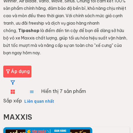
Winner, Air Blade, Vario, Wave, Sirius. Chúng tôi cam kết 100%
sản phẩm chính hãng, đảm bảo độ bền bỉ, khả năng chịu nhiệt
cao và mòn đều theo thời gian. Với chính sách mức giá cạnh
tranh, ưu đãi freeship và dịch vụ giao hàng nhanh
chóng,
Tipashop
là điểm đến tin cậy để bạn dễ dàng sở hữu
bộ vỏ xe Maxxis chất lượng, giúp tối ưu hóa hiệu suất vận hành,
bứt tốc mượt mà và nâng cấp sự an toàn cho "xế cưng" của
bạn ngay hôm nay.
Áp dụng
Hiển thị
7
sản phẩm
Sắp xếp
Liên quan nhất
MAXXIS