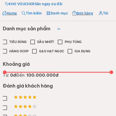
KHO VOUCHER
Săn ngay ưu đãi
Home
Tìm kiếm
Danh mục
Đơn hàng
Tôi
Danh mục sản phẩm
TIÊU DÙNG
DẦU NHỚT
PHỤ TÙNG
HÀNG OCOP
GẠO HẠT NGỌC
GIA DỤNG
Khoảng giá
Từ:
0đ
Đến:
100.000.000đ
Đánh giá khách hàng