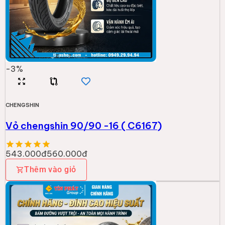
-
3
%
CHENGSHIN
Vỏ chengshin 90/90 -16 ( C6167)
543.000đ
560.000đ
Thêm vào giỏ