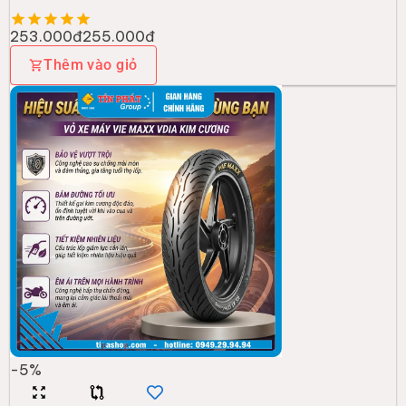
253.000đ
255.000đ
Thêm vào giỏ
-
5
%