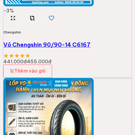
-
3
%
Chengshin
Vỏ Chengshin 90/90-14 C6167
441.000đ
455.000đ
Thêm vào giỏ