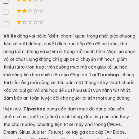
Vỏ Xe
đóng vai trò là "điểm chạm" quan trọng nhất giữa phương
tiện và mặt đường, quyết định trực tiếp đến độ an toàn, khả
năng bám đường và sự êm ái trong mỗi hành trình. Việc lựa chọn
vỏ xe chất lượng không chỉ giúp xe di chuyển linh hoạt, giảm
thiểu rủi ro trơn trượt trên đường mưa mà còn giúp tối ưu hóa
khả năng tiêu hao nhiên liệu của động cơ. Tại
Tipashop
, chúng
tôi hiểu rằng mỗi dòng xe đều cần một thông số kỹ thuật chuẩn
xác và loại gai vỏ phù hợp để đạt hiệu suất vận hành tốt nhất,
đảm bảo an toàn tuyệt đối cho người lái trên mọi cung đường.
Hiện nay,
Tipashop
cung cấp danh mục đa dạng các sản
phẩm vỏ xe, ruột xe (săm) chính hãng, đáp ứng nhu cầu thay
thế cho mọi loại phương tiện từ xe máy phổ thông (Wave,
Dream, Sirius, Jupiter, Future), xe tay ga cao cấp (Air Blade,