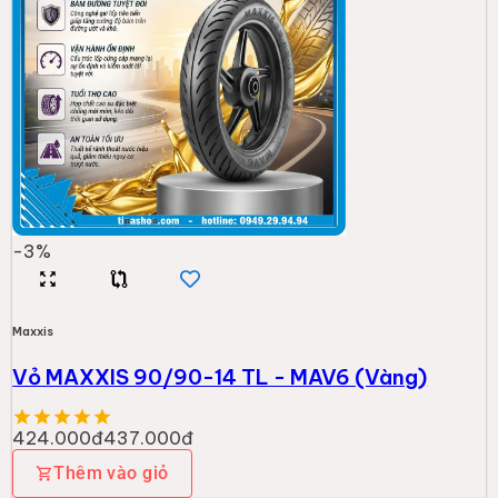
-
3
%
Maxxis
Vỏ MAXXIS 90/90-14 TL - MAV6 (Vàng)
424.000đ
437.000đ
Thêm vào giỏ