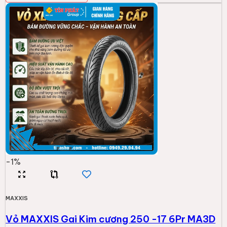
-
1
%
MAXXIS
Vỏ MAXXIS Gai Kim cương 250 -17 6Pr MA3D