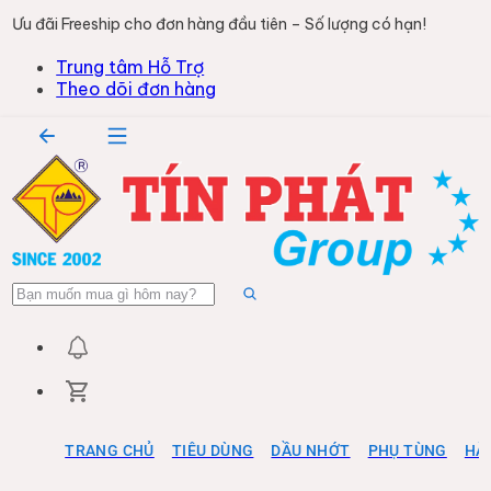
Ưu đãi Freeship cho đơn hàng đầu tiên – Số lượng có hạn!
Trung tâm Hỗ Trợ
Theo dõi đơn hàng
TRANG CHỦ
TIÊU DÙNG
DẦU NHỚT
PHỤ TÙNG
HÀ