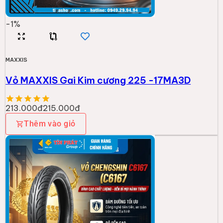
-
1
%
MAXXIS
Vỏ MAXXIS Gai Kim cương 225 -17MA3D
213.000đ
215.000đ
Thêm vào giỏ