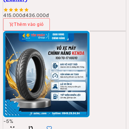
415.000đ
436.000đ
Thêm vào giỏ
-
5
%