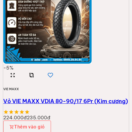
-
5
%
VIE MAXX
Vỏ VIE MAXX VDIA 80-90/17 6Pr (Kim cương)
224.000đ
235.000đ
Thêm vào giỏ