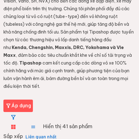
Vision, Vario, SH, NVX) cho đến các dòng xe đạp điện, xe máy
điện phổ biến trên thị trường. Chúng tôi phân phối đầy đủ các
chủng loại từ vỏ có ruột (tube-type) đến vỏ không ruột
(tubeless) với công nghệ gai thế hệ mới, giúp tăng độ bền và
khả năng chống đinh tối ưu. Sản phẩm tại Tipashop được tuyển
chọn từ các thương hiệu vỏ lốp danh tiếng hàng đầu
như
Kenda, Chengshin, Maxxis, DRC, Yokohama và Vie
Maxx
, đảm bảo các tiêu chuẩn khắt khe về chỉ số tải trọng và
tốc độ.
Tipashop
cam kết cung cấp các dòng vỏ xe 100%
chính hãng với mức giá cạnh tranh, giúp phương tiện của bạn
luôn vận hành êm ái, bám đường bền bỉ và an toàn trong mọi
điều kiện thời tiết.
Áp dụng
Hiển thị
41
sản phẩm
Sắp xếp
Liên quan nhất