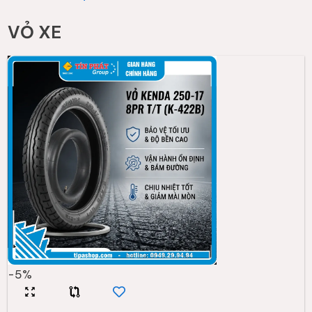
VỎ XE
-
5
%