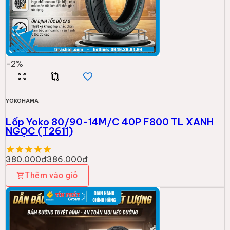
-
2
%
YOKOHAMA
Lốp Yoko 80/90-14M/C 40P F800 TL XANH
NGỌC (T2611)
380.000đ
386.000đ
Thêm vào giỏ