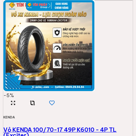
-
5
%
KENDA
Vỏ KENDA 100/70-17 49P K6010 - 4P TL
(Exciter)