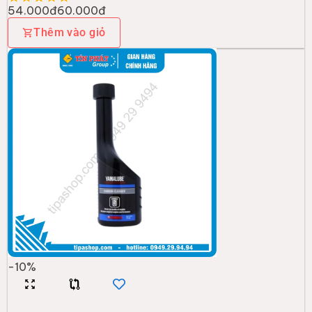
54.000đ
60.000đ
Thêm vào giỏ
-
10
%