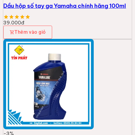
Dầu hộp số tay ga Yamaha chính hãng 100ml
39.000đ
Thêm vào giỏ
-
3
%