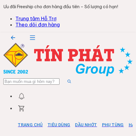
Ưu đãi Freeship cho đơn hàng đầu tiên – Số lượng có hạn!
Trung tâm Hỗ Trợ
Theo dõi đơn hàng
TRANG CHỦ
TIÊU DÙNG
DẦU NHỚT
PHỤ TÙNG
HÀ