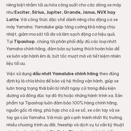
riêng biệt nhằm tối ưu hóa công suất cho các dòng xe máy
như
Exciter, Sirius, Jupiter, Grande, Janus, NVX hay
Latte
. Với công thức đặc chế dành riêng cho động cơ xe
máy Yamaha, Yamalube giúp tăng cường khả năng chịu
nhiệt, giảm ma sát tối đa và làm sạch động cơ hiệu quả.
Tại
Tipashop
, chúng tôi phân phối đầy đủ các loại nhớt
Yamaha chính hãng, đảm bảo sự tương thích hoàn hảo để
xe luôn vận hành êm ái, bứt tốc mượt mà và tiết kiệm nhiên
liệu tối ưu.
Việc sử dụng
dầu nhớt Yamalube chính hãng
theo đúng
định kỳ là chìa khóa để bảo vệ hệ thống vận hành, giúp xe
luôn trong trạng thái bền bỉ nhất ngay cả trong điều kiện
đường xá đông đúc tại đô thị hoặc những hành trình xa. Sản
phẩm tại Tipashop luôn đảm bảo 100% hàng chính hãng,
nguồn gốc rõ ràng, phù hợp cho cả xe số, xe côn tay và xe
tay ga của Yamaha. Với mức giá cạnh tranh nhất thị trường,
nhiều chương trình ưu đãi, freeship và dịch vụ tư vấn kỹ thuật