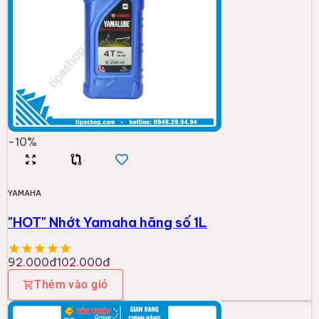
-
10
%
YAMAHA
"HOT" Nhớt Yamaha hãng số 1L
92.000đ
102.000đ
Thêm vào giỏ