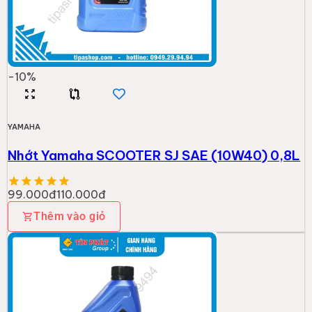
-
10
%
YAMAHA
Nhớt Yamaha SCOOTER SJ SAE (10W40) 0,8L
99.000đ
110.000đ
Thêm vào giỏ