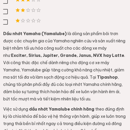
Dầu nhớt Yamaha (Yamalube)
là dòng sản phẩm bôi trơn
được các chuyên gia của Yamaha nghiên cứu và sản xuất riêng
biệt nhằm tối ưu hóa công suất cho các dòng xe máy
như
Exciter, Sirius, Jupiter, Grande, Janus, NVX hay Latte
.
Với công thức đặc chế dành riêng cho động cơ xe máy
Yamaha, Yamalube giúp tăng cường khả năng chịu nhiệt, giảm
ma sát tối đa và làm sạch động cơ hiệu quả. Tại
Tipashop
,
chúng tôi phân phối đầy đủ các loại nhớt Yamaha chính hãng,
đảm bảo sự tương thích hoàn hảo để xe luôn vận hành êm ái,
bứt tốc mượt mà và tiết kiệm nhiên liệu tối ưu.
Việc sử dụng
dầu nhớt Yamalube chính hãng
theo đúng định
kỳ là chìa khóa để bảo vệ hệ thống vận hành, giúp xe luôn trong
trạng thái bền bỉ nhất ngay cả trong điều kiện đường xá đông