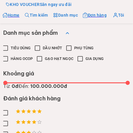
KHO VOUCHER
Săn ngay ưu đãi
Home
Tìm kiếm
Danh mục
Đơn hàng
Tôi
Danh mục sản phẩm
TIÊU DÙNG
DẦU NHỚT
PHỤ TÙNG
HÀNG OCOP
GẠO HẠT NGỌC
GIA DỤNG
Khoảng giá
Từ:
0đ
Đến:
100.000.000đ
Đánh giá khách hàng